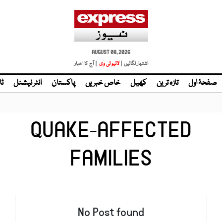
AUGUST 08, 2026
اشتہار لگائیں |
لائیو ٹی وی
| آج کا اخبار
صفحۂ اول
تازہ ترین
کھیل
خاص خبریں
پاکستان
انٹر نیشنل
ٹا
QUAKE-AFFECTED
FAMILIES
No Post found