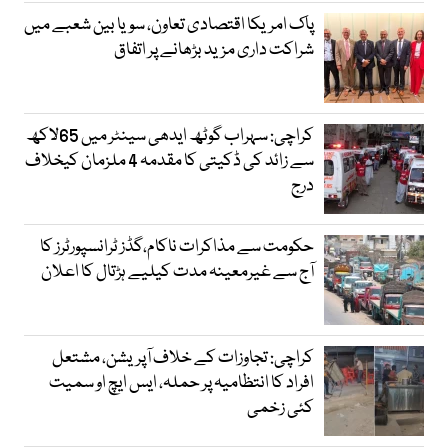
پاک امریکا اقتصادی تعاون، سویا بین شعبے میں
شراکت داری مزید بڑھانے پر اتفاق
کراچی: سہراب گوٹھ ایدھی سینٹر میں 65لاکھ
سے زائد کی ڈکیتی کا مقدمہ 4 ملزمان کیخلاف
درج
حکومت سے مذاکرات ناکام،گڈز ٹرانسپورٹرز کا
آج سے غیرمعینہ مدت کیلیے ہڑتال کا اعلان
کراچی: تجاوزات کے خلاف آپریشن، مشتعل
افراد کا انتظامیہ پر حملہ، ایس ایچ او سمیت
کئی زخمی