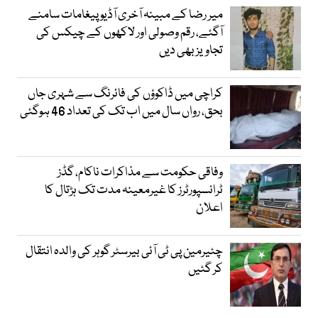
میر رضا کے مبینہ آخری آڈیو پیغامات سامنے
آگئے، رقم وصولی اور لاکھوں کے چیکس کی
تجاویز بھی دیں
کراچی میں ڈاکوؤں کی فائرنگ سے شہری جاں
بحق، رواں سال میں اب تک کی تعداد 46 ہوگئی
وفاقی حکومت سے مذاکرات ناکام، گڈز
ٹرانسپورٹرز کا غیرمعینہ مدت تک ہڑتال کا
اعلان
چئیرمین پی ٹی آئی بیرسٹر گوہر کی والدہ انتقال
کر گئیں