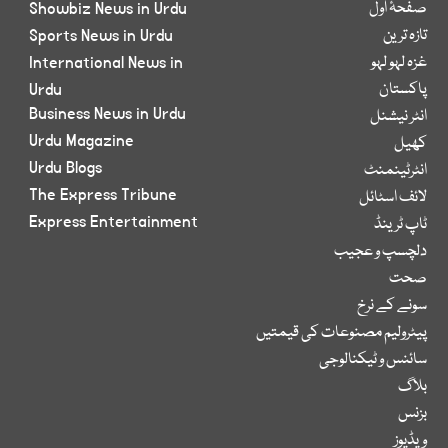
صفحۂ اول
Showbiz News in Urdu
تازہ ترین
Sports News in Urdu
غزہ لہو لہو
International News in
پاکستان
Urdu
Business News in Urdu
انٹر نیشنل
Urdu Magazine
کھیل
Urdu Blogs
انٹرٹینمنٹ
The Express Tribune
لائف اسٹائل
Express Entertainment
ٹاپ ٹرینڈ
دلچسپ و عجیب
صحت
سونے کے نرخ
پیٹرولیم مصنوعات کی قیمتیں
سائنس و ٹیکنالوجی
بلاگ
بزنس
ویڈیوز