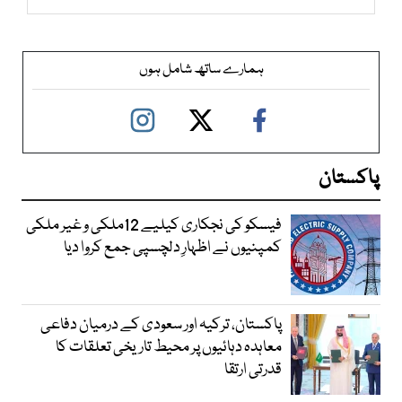
ہمارے ساتھ شامل ہوں
پاکستان
فیسکو کی نجکاری کیلیے 12ملکی و غیر ملکی
کمپنیوں نے اظہارِ دلچسپی جمع کروا دیا
پاکستان، ترکیہ اور سعودی کے درمیان دفاعی
معاہدہ دہائیوں پر محیط تاریخی تعلقات کا
قدرتی ارتقا