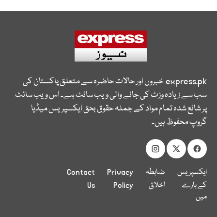
express.pk
خبروں اور حالات حاضرہ سے متعلق پاکستان کی
سب سے زیادہ وزٹ کی جانے والی ویب سائٹ ہے۔ اس ویب سائٹ
پر شائع شدہ تمام مواد کے جملہ حقوق بحق ایکسپریس میڈیا
گروپ محفوظ ہیں۔
ایکسپریس
ضابطہ
Privacy
Contact
کے بارے
اخلاق
Policy
Us
میں