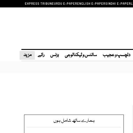
EXPRESS TRIBUNE
URDU E-PAPER
ENGLISH E-PAPER
SINDHI E-PAPER
L
دلچسپ و عجیب
سائنس و ٹیکنالوجی
بزنس
رائے
مزید
ہمارے ساتھ شامل ہوں