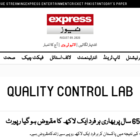
IVE STREAMING
EXPRESS ENTERTAINMENT
CRICKET PAKISTAN
TODAY'S PAPER
AUGUST 09, 2026
اشتہار لگائیں |
| آج کا اخبار
ر نیشنل
ٹاپ ٹرینڈ
انٹرٹینمنٹ
لائف اسٹائل
فیکٹ چیک
صحت
QUALITY CONTROL LAB
فہ کے نتیجہ میں پاکستان کر ہر فرد ایک لاکھ روپے سے زائدکامقروض ہے۔