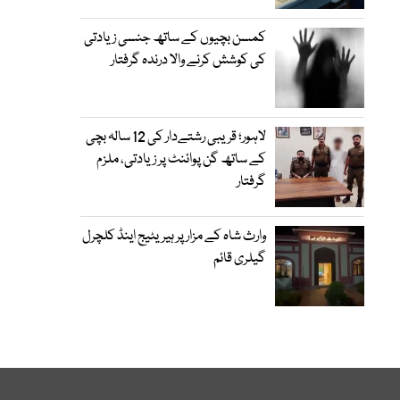
کمسن بچیوں کے ساتھ جنسی زیادتی
کی کوشش کرنے والا درندہ گرفتار
لاہور؛ قریبی رشتےدار کی 12 سالہ بچی
کے ساتھ گن پوائنٹ پر زیادتی، ملزم
گرفتار
وارث شاہ کے مزار پر ہیریٹیج اینڈ کلچرل
گیلری قائم