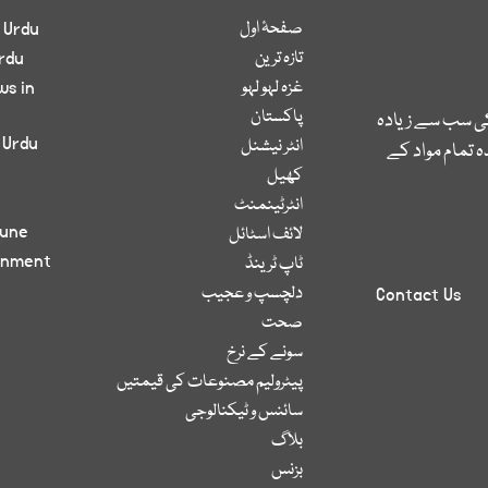
صفحۂ اول
 Urdu
تازہ ترین
rdu
غزہ لہو لہو
ws in
پاکستان
کی سب سے زیادہ
 Urdu
انٹر نیشنل
 تمام مواد کے
کھیل
انٹرٹینمنٹ
bune
لائف اسٹائل
inment
ٹاپ ٹرینڈ
دلچسپ و عجیب
Contact Us
صحت
سونے کے نرخ
پیٹرولیم مصنوعات کی قیمتیں
سائنس و ٹیکنالوجی
بلاگ
بزنس