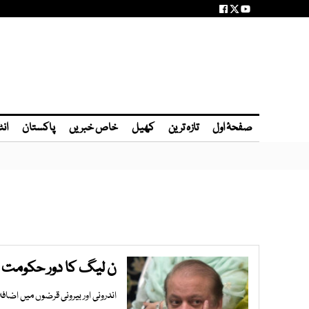
صفحۂ اول
تازہ ترین
کھیل
خاص خبریں
پاکستان
انٹ
ن لیگ کا دور حکومت 65 سال پر بھاری ہر فرد ایک لاکھ کا مقروض ہو گیا رپورٹ
اندرونی اور بیرونی قرضوں میں اضا