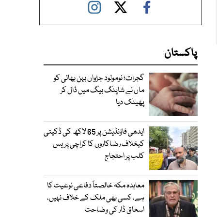
پاکستان
گجرات؛ نومولود جڑواں بہن بھائی کو
ماں نے شاپنگ بیگ میں ڈال کر
پھینک دیا
ایدھی فاؤنڈیشن پر 65 لاکھ کی ڈکیتی
کیخلاف رضاکاروں کا کراچی پریس
کلب پر احتجاج
معاہدہ مکہ خالصتاً دفاعی نوعیت کا
ہے، کسی بھی ملک کے خلاف نہیں،
اسحاق ڈار کی وضاحت