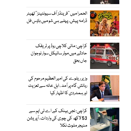
الحمرا میں ’’فرینڈز آف سیونٹینز‘‘ تھیٹر
ڈرامہ پیش، پہلے ہی شو میں ہاؤس فل
کراچی: مائی کلاچی روڈ پر ٹریفک
حادثے میں موٹر سائیکل سوار نوجوان
جاں بحق
وزیر ریلوے کی امیر العظیم مرحوم کی
رہائش گاہ پر آمد ، اہلِ خانہ سے تعزیت
اور ہمدردی کا اظہار کیا
کراچی: نجی بینک کے اے ٹی ایم سے
53 لاکھ کی چوری کی واردات، آپریشن
منیجر ملوث نکلا