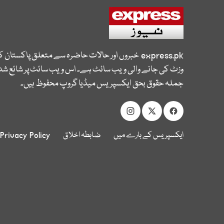
express.pk
خبروں اور حالات حاضرہ سے متعلق پاکستان 
وزٹ کی جانے والی ویب سائٹ ہے۔ اس ویب سائٹ پر شائع شدہ
جملہ حقوق بحق ایکسپریس میڈیا گروپ محفوظ ہیں۔
ایکسپریس کے بارے میں
ضابطہ اخلاق
Privacy Policy