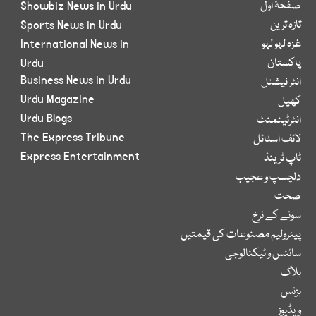
صفحۂ اول
Showbiz News in Urdu
تازہ ترین
Sports News in Urdu
غزہ لہو لہو
International News in
پاکستان
Urdu
Business News in Urdu
انٹر نیشنل
Urdu Magazine
کھیل
Urdu Blogs
انٹرٹینمنٹ
The Express Tribune
لائف اسٹائل
Express Entertainment
ٹاپ ٹرینڈ
دلچسپ و عجیب
صحت
سونے کے نرخ
پیٹرولیم مصنوعات کی قیمتیں
سائنس و ٹیکنالوجی
بلاگ
بزنس
ویڈیوز