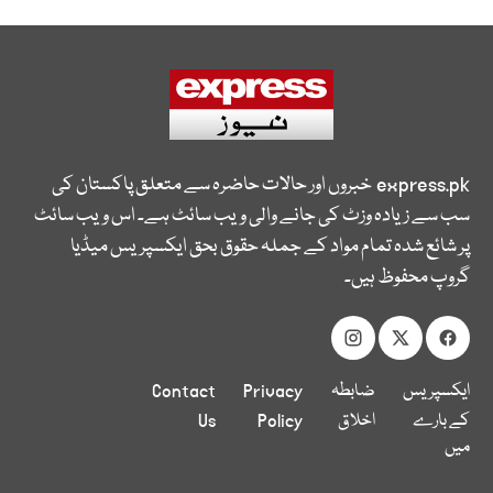
express.pk
خبروں اور حالات حاضرہ سے متعلق پاکستان کی
سب سے زیادہ وزٹ کی جانے والی ویب سائٹ ہے۔ اس ویب سائٹ
پر شائع شدہ تمام مواد کے جملہ حقوق بحق ایکسپریس میڈیا
گروپ محفوظ ہیں۔
ایکسپریس
ضابطہ
Privacy
Contact
کے بارے
اخلاق
Policy
Us
میں