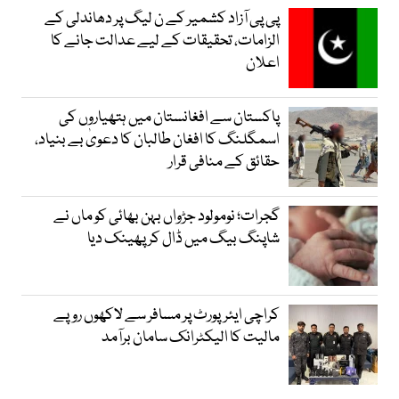
پی پی آزاد کشمیر کے ن لیگ پر دھاندلی کے
الزامات، تحقیقات کے لیے عدالت جانے کا
اعلان
پاکستان سے افغانستان میں ہتھیاروں کی
اسمگلنگ کا افغان طالبان کا دعویٰ بے بنیاد،
حقائق کے منافی قرار
گجرات؛ نومولود جڑواں بہن بھائی کو ماں نے
شاپنگ بیگ میں ڈال کر پھینک دیا
کراچی ایئرپورٹ پر مسافر سے لاکھوں روپے
مالیت کا الیکٹرانک سامان برآمد