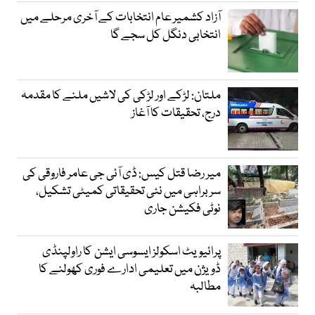
آزاد کشمیر عام انتخابات کے آخری مرحلے میں
انتخابی دنگل کل سجے گا
ملتان: لڑکے اور لڑکی کی لاشیں ملنے کا مقدمہ
درج، تحقیقات کا آغاز
میر رضا قتل کیس: ڈی آئی جی عامر فاروقی کی
سربراہی میں نئی تحقیقاتی کمیٹی تشکیل،
نوٹی فکیشن جاری
پرائیویٹ اسکولز ایسوسی ایشن کا راولپنڈی
ڈویژن میں تعلیمی ادارے فوری کھولنے کا
مطالبہ