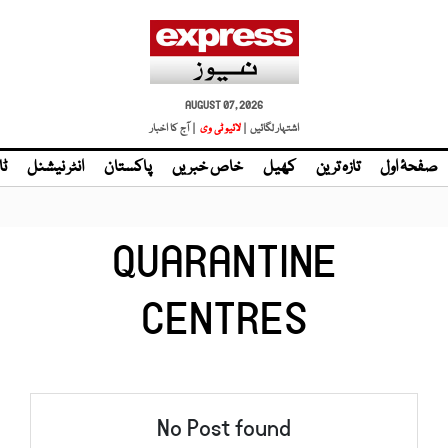
AUGUST 07, 2026
اشتہار لگائیں |
لائیو ٹی وی
| آج کا اخبار
صفحۂ اول
تازہ ترین
کھیل
خاص خبریں
پاکستان
انٹر نیشنل
ٹا
QUARANTINE
CENTRES
No Post found