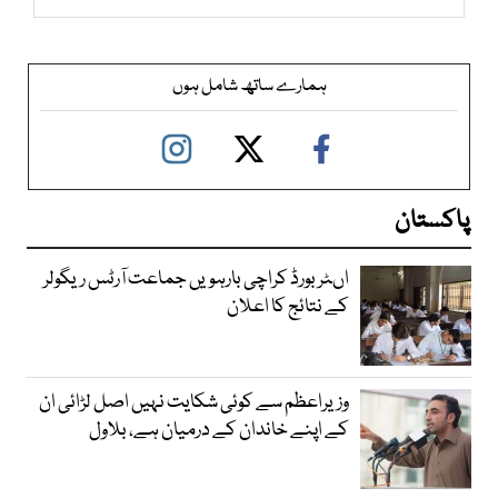
ہمارے ساتھ شامل ہوں
پاکستان
اںٹر بورڈ کراچی بارہویں جماعت آرٹس ریگولر
کے نتائج کا اعلان
وزیراعظم سے کوئی شکایت نہیں اصل لڑائی ان
کے اپنے خاندان کے درمیان ہے، بلاول