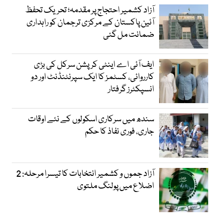
آزاد کشمیر احتجاج پر مقدمہ؛ تحریک تحفظ
آئین پاکستان کے مرکزی ترجمان کو راہداری
ضمانت مل گئی
ایف آئی اے اینٹی کرپشن سرکل کی بڑی
کارروائی، کسٹمز کا ایک سپرنٹنڈنٹ اور دو
انسپکٹرز گرفتار
سندھ میں سرکاری اسکولوں کے نئے اوقات
جاری، فوری نفاذ کا حکم
آزاد جموں و کشمیر انتخابات کا تیسرا مرحلہ: 2
اضلاع میں پولنگ ملتوی