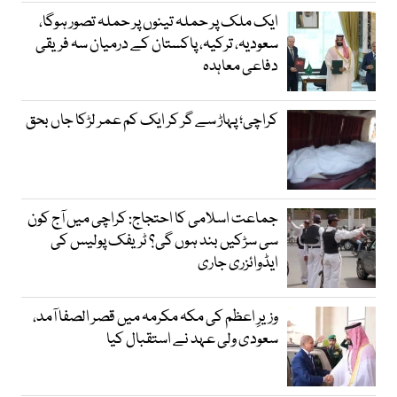
ایک ملک پر حملہ تینوں پر حملہ تصور ہوگا،
سعودیہ، ترکیہ، پاکستان کے درمیان سہ فریقی
دفاعی معاہدہ
کراچی؛ پہاڑ سے گر کر ایک کم عمر لڑکا جاں بحق
جماعت اسلامی کا احتجاج: کراچی میں آج کون
سی سڑکیں بند ہوں گی؟ ٹریفک پولیس کی
ایڈوائزری جاری
وزیرِ اعظم کی مکہ مکرمہ میں قصر الصفا آمد،
سعودی ولی عہد نے استقبال کیا