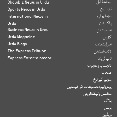
صفحۂ اول
Showbiz News in Urdu
تازہ ترین
Sports News in Urdu
غزہ لہو لہو
International News in
پاکستان
Urdu
Business News in Urdu
انٹر نیشنل
Urdu Magazine
کھیل
Urdu Blogs
انٹرٹینمنٹ
The Express Tribune
لائف اسٹائل
Express Entertainment
ٹاپ ٹرینڈ
دلچسپ و عجیب
صحت
سونے کے نرخ
پیٹرولیم مصنوعات کی قیمتیں
سائنس و ٹیکنالوجی
بلاگ
بزنس
ویڈیوز