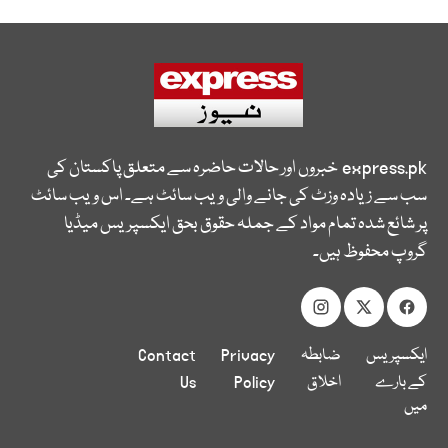
express.pk
خبروں اور حالات حاضرہ سے متعلق پاکستان کی
سب سے زیادہ وزٹ کی جانے والی ویب سائٹ ہے۔ اس ویب سائٹ
پر شائع شدہ تمام مواد کے جملہ حقوق بحق ایکسپریس میڈیا
گروپ محفوظ ہیں۔
ایکسپریس
ضابطہ
Privacy
Contact
کے بارے
اخلاق
Policy
Us
میں