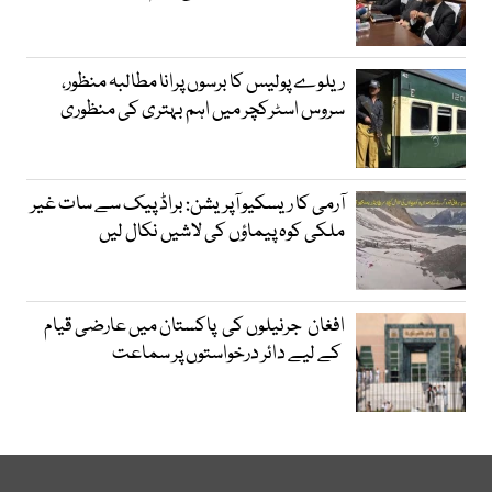
ریلوے پولیس کا برسوں پرانا مطالبہ منظور،
سروس اسٹرکچر میں اہم بہتری کی منظوری
آرمی کا ریسکیو آپریشن: براڈ پیک سے سات غیر
ملکی کوہ پیماؤں کی لاشیں نکال لیں
افغان جرنیلوں کی پاکستان میں عارضی قیام
کے لیے دائر درخواستوں پر سماعت