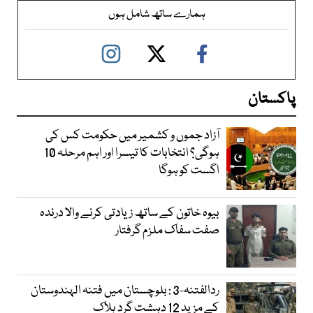
ہمارے ساتھ شامل ہوں
پاکستان
آزاد جموں و کشمیر میں حکومت کس کی
ہوگی؟ انتخابات کا تیسرا اور اہم مرحلہ 10
اگست کو ہوگا
بیوہ خاتون کے ساتھ زیادتی کرنے والا درندہ
صفت سفاک ملزم گرفتار
ردالفتنہ-3 : بلوچستان میں فتنہ الہندوستان
کے مزید 12 دہشت گرد ہلاک