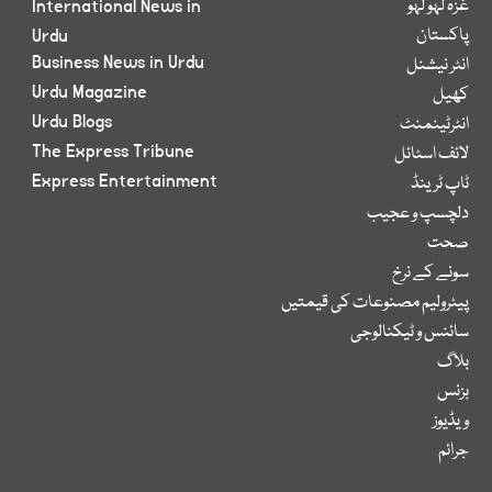
غزہ لہو لہو
International News in
پاکستان
Urdu
Business News in Urdu
انٹر نیشنل
Urdu Magazine
کھیل
Urdu Blogs
انٹرٹینمنٹ
The Express Tribune
لائف اسٹائل
Express Entertainment
ٹاپ ٹرینڈ
دلچسپ و عجیب
صحت
سونے کے نرخ
پیٹرولیم مصنوعات کی قیمتیں
سائنس و ٹیکنالوجی
بلاگ
بزنس
ویڈیوز
جرائم