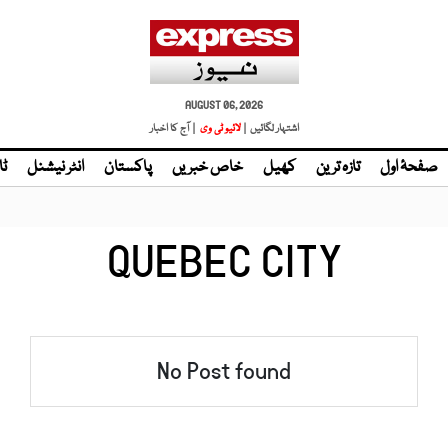
AUGUST 06, 2026
اشتہار لگائیں |
لائیو ٹی وی
| آج کا اخبار
صفحۂ اول
تازہ ترین
کھیل
خاص خبریں
پاکستان
انٹر نیشنل
ٹا
QUEBEC CITY
No Post found