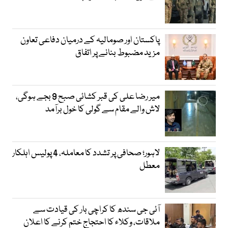
پاکستان اور صومالیہ کے درمیان دفاعی تعاون
مزید مضبوط بنانے پر اتفاق
میر رضا علی کی قبر کشائی صبح 9 بجے ہوگی،
لاش والے مقام سے گولی کا خول برآمد
لاہور؛ صحافی پر تشدد کا معاملہ، 4 پولیس اہلکار
معطل
آئی جی سندھ کا کراچی بار کی قیادت سے
ملاقات، وکلاء کا احتجاج ختم کرنے کا اعلان