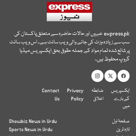
express.pk
خبروں اور حالات حاضرہ سے متعلق پاکستان کی
سب سے زیادہ وزٹ کی جانے والی ویب سائٹ ہے۔ اس ویب سائٹ
پر شائع شدہ تمام مواد کے جملہ حقوق بحق ایکسپریس میڈیا
گروپ محفوظ ہیں۔
ایکسپریس
ضابطہ
Privacy
Contact
کے بارے
اخلاق
Policy
Us
میں
صفحۂ اول
Showbiz News in Urdu
تازہ ترین
Sports News in Urdu