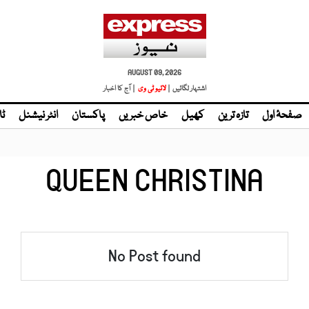
AUGUST 09, 2026
اشتہار لگائیں |
| آج کا اخبار
صفحۂ اول
تازہ ترین
کھیل
خاص خبریں
پاکستان
انٹر نیشنل
ٹا
QUEEN CHRISTINA
No Post found