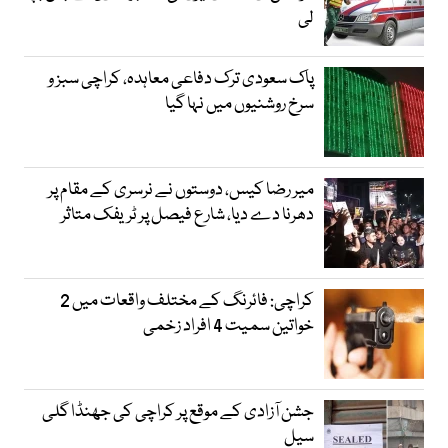
لی
پاک سعودی ترک دفاعی معاہدہ، کراچی سبز و
سرخ روشنیوں میں نہا گیا
میر رضا کیس، دوستوں نے نرسری کے مقام پر
دھرنا دے دیا، شارع فیصل پر ٹریفک متاثر
کراچی: فائرنگ کے مختلف واقعات میں 2
خواتین سمیت 4 افراد زخمی
جشن آزادی کے موقع پر کراچی کی جھنڈا گلی
سیل