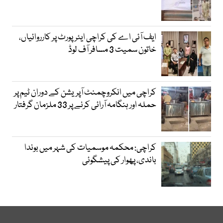
ایف آئی اے کی کراچی ایئرپورٹ پر کارروائیاں،
خاتون سمیت 3 مسافر آف لوڈ
کراچی میں انکروچمنٹ آپریشن کے دوران ٹیم پر
حملہ اور ہنگامہ آرائی کرنے پر 33 ملزمان گرفتار
کراچی: محکمہ موسمیات کی شہر میں بوندا
باندی، پھوار کی پیشگوئی