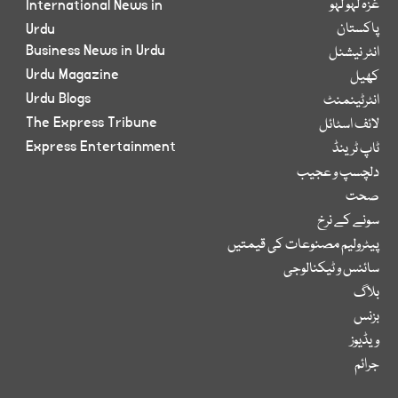
غزہ لہو لہو
International News in
پاکستان
Urdu
Business News in Urdu
انٹر نیشنل
Urdu Magazine
کھیل
Urdu Blogs
انٹرٹینمنٹ
The Express Tribune
لائف اسٹائل
Express Entertainment
ٹاپ ٹرینڈ
دلچسپ و عجیب
صحت
سونے کے نرخ
پیٹرولیم مصنوعات کی قیمتیں
سائنس و ٹیکنالوجی
بلاگ
بزنس
ویڈیوز
جرائم