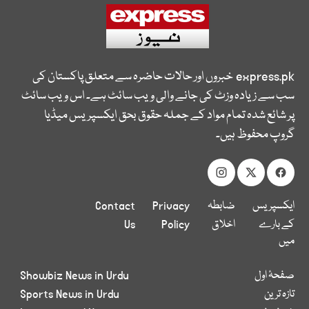
express.pk
خبروں اور حالات حاضرہ سے متعلق پاکستان کی
سب سے زیادہ وزٹ کی جانے والی ویب سائٹ ہے۔ اس ویب سائٹ
پر شائع شدہ تمام مواد کے جملہ حقوق بحق ایکسپریس میڈیا
گروپ محفوظ ہیں۔
ایکسپریس
ضابطہ
Privacy
Contact
کے بارے
اخلاق
Policy
Us
میں
صفحۂ اول
Showbiz News in Urdu
تازہ ترین
Sports News in Urdu