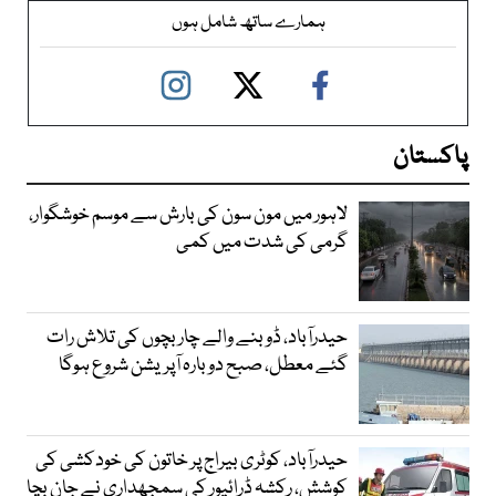
ہمارے ساتھ شامل ہوں
پاکستان
لاہور میں مون سون کی بارش سے موسم خوشگوار،
گرمی کی شدت میں کمی
حیدرآباد، ڈوبنے والے چار بچوں کی تلاش رات
گئے معطل، صبح دوبارہ آپریشن شروع ہوگا
حیدرآباد، کوٹری بیراج پر خاتون کی خودکشی کی
کوشش، رکشہ ڈرائیور کی سمجھداری نے جان بچا