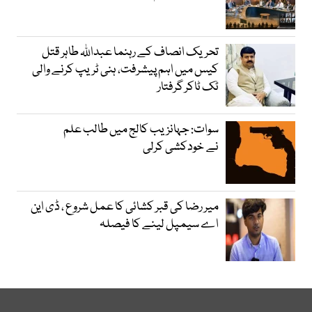
تحریک انصاف کے رہنما عبداللہ طاہر قتل
کیس میں اہم پیشرفت، ہنی ٹریپ کرنے والی
ٹک ٹاکر گرفتار
سوات: جہانزیب کالج میں طالب علم
نے خودکشی کرلی
میر رضا کی قبر کشائی کا عمل شروع ، ڈی این
اے سیمپل لینے کا فیصلہ