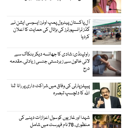
آل پاکستان پیٹرول پمپ اونرز ایسوسی ایشن نے
گڈز ٹرانسپورٹرز کی ہڑتال کی حمایت کا اعلان
کردیا
راولپنڈی: شادی کا جھانسہ دیکر بنکاک سے
لائی خاتون سے زبردستی جنسی زیادتی، مقدمہ
درج
پیپلز پارٹی کی وفاق میں شراکت داری پر رانا ثنا
اللہ کا دلچسپ تبصرہ
شہدا اور غازیوں کو سول اعزازات دینے کی
منظوری، 78 نام فہرست میں شامل