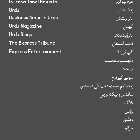
غزہ لہو لہو
International News in
پاکستان
Urdu
Business News in Urdu
انٹر نیشنل
Urdu Magazine
کھیل
Urdu Blogs
انٹرٹینمنٹ
The Express Tribune
لائف اسٹائل
Express Entertainment
ٹاپ ٹرینڈ
دلچسپ و عجیب
صحت
سونے کے نرخ
پیٹرولیم مصنوعات کی قیمتیں
سائنس و ٹیکنالوجی
بلاگ
بزنس
ویڈیوز
جرائم