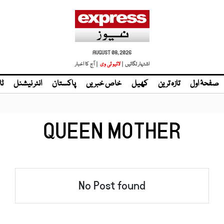
AUGUST 08, 2026
اشتہار لگائیں |
لائیو ٹی وی
| آج کا اخبار
صفحۂ اول
تازہ ترین
کھیل
خاص خبریں
پاکستان
انٹر نیشنل
ٹا
QUEEN MOTHER
No Post found