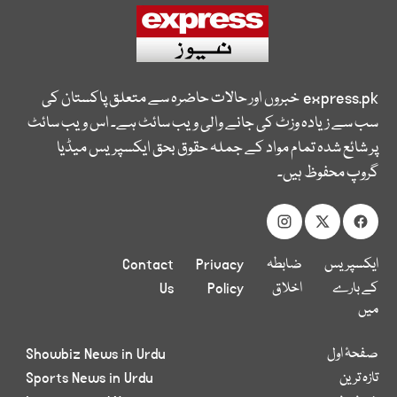
express.pk
خبروں اور حالات حاضرہ سے متعلق پاکستان کی
سب سے زیادہ وزٹ کی جانے والی ویب سائٹ ہے۔ اس ویب سائٹ
پر شائع شدہ تمام مواد کے جملہ حقوق بحق ایکسپریس میڈیا
گروپ محفوظ ہیں۔
ایکسپریس
ضابطہ
Privacy
Contact
کے بارے
اخلاق
Policy
Us
میں
صفحۂ اول
Showbiz News in Urdu
تازہ ترین
Sports News in Urdu