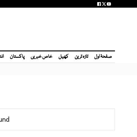
صفحۂ اول
تازہ ترین
کھیل
خاص خبریں
پاکستان
انٹ
und