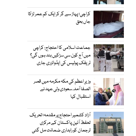
کراچی؛ پہاڑ سے گر کر ایک کم عمر لڑکا
جاں بحق
جماعت اسلامی کا احتجاج: کراچی
میں آج کون سی سڑکیں بند ہوں گی؟
ٹریفک پولیس کی ایڈوائزری جاری
وزیرِ اعظم کی مکہ مکرمہ میں قصر
الصفا آمد، سعودی ولی عہد نے
استقبال کیا
آزاد کشمیر احتجاج پر مقدمہ؛ تحریک
تحفظ آئین پاکستان کے مرکزی
ترجمان کو راہداری ضمانت مل گئی