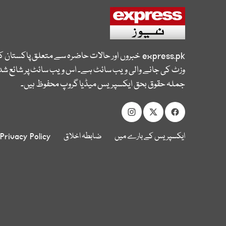
express.pk
خبروں اور حالات حاضرہ سے متعلق پاکستان 
وزٹ کی جانے والی ویب سائٹ ہے۔ اس ویب سائٹ پر شائع شدہ
جملہ حقوق بحق ایکسپریس میڈیا گروپ محفوظ ہیں۔
ایکسپریس کے بارے میں
ضابطہ اخلاق
Privacy Policy