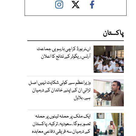
پاکستان
اںٹر بورڈ کراچی بارہویں جماعت
آرٹس ریگولر کے نتائج کا اعلان
وزیراعظم سے کوئی شکایت نہیں اصل
لڑائی ان کے اپنے خاندان کے درمیان
ہے، بلاول
ایک ملک پر حملہ تینوں پر حملہ
تصور ہوگا، سعودیہ، ترکیہ، پاکستان
کے درمیان سہ فریقی دفاعی معاہدہ