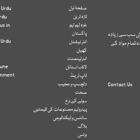
صفحۂ اول
 Urdu
تازہ ترین
rdu
غزہ لہو لہو
ws in
پاکستان
کی سب سے زیادہ
 Urdu
انٹر نیشنل
 تمام مواد کے
کھیل
انٹرٹینمنٹ
bune
لائف اسٹائل
inment
ٹاپ ٹرینڈ
دلچسپ و عجیب
Contact Us
صحت
سونے کے نرخ
پیٹرولیم مصنوعات کی قیمتیں
سائنس و ٹیکنالوجی
بلاگ
بزنس