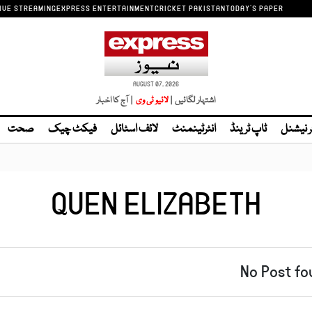
IVE STREAMING
EXPRESS ENTERTAINMENT
CRICKET PAKISTAN
TODAY'S PAPER
AUGUST 07, 2026
اشتہار لگائیں |
لائیو ٹی وی
| آج کا اخبار
ر نیشنل
ٹاپ ٹرینڈ
انٹرٹینمنٹ
لائف اسٹائل
فیکٹ چیک
صحت
QUEN ELIZABETH
No Post fo