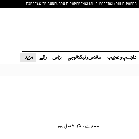
EXPRESS TRIBUNE
URDU E-PAPER
ENGLISH E-PAPER
SINDHI E-PAPER
L
دلچسپ و عجیب
سائنس و ٹیکنالوجی
بزنس
رائے
مزید
ہمارے ساتھ شامل ہوں