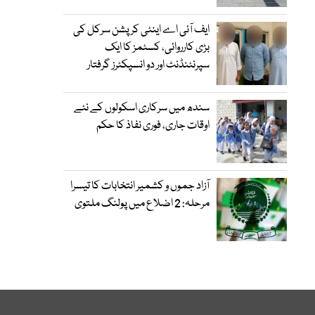
ایف آئی اے اینٹی کرپشن سرکل کی
بڑی کارروائی، کسٹمز کا ایک
سپرنٹنڈنٹ اور دو انسپکٹرز گرفتار
سندھ میں سرکاری اسکولوں کے نئے
اوقات جاری، فوری نفاذ کا حکم
آزاد جموں و کشمیر انتخابات کا تیسرا
مرحلہ: 2 اضلاع میں پولنگ ملتوی