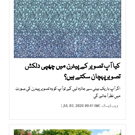
کیا آپ تصویر کے پیٹرن میں چھپی دلکش
تصویر پہچان سکتے ہیں؟
اگر آپ باریک بینی سے جائزہ لیں گے تو آپ کو وہ تصویر پیٹرن کی صورت
میں نظر آجائے گی
ویب ڈیسک
| JUL 03, 2026 08:41 AM |