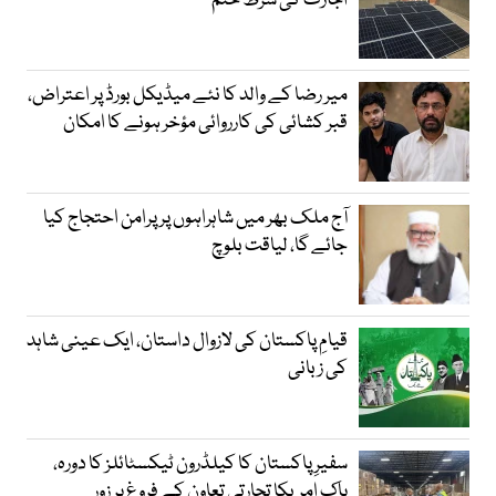
اجازت کی شرط ختم
میر رضا کے والد کا نئے میڈیکل بورڈ پر اعتراض،
قبر کشائی کی کارروائی مؤخر ہونے کا امکان
آج ملک بھر میں شاہراہوں پر پرامن احتجاج کیا
جائے گا، لیاقت بلوچ
قیامِ پاکستان کی لازوال داستان، ایک عینی شاہد
کی زبانی
سفیرِ پاکستان کا کیلڈرون ٹیکسٹائلز کا دورہ،
پاک امریکا تجارتی تعاون کے فروغ پر زور