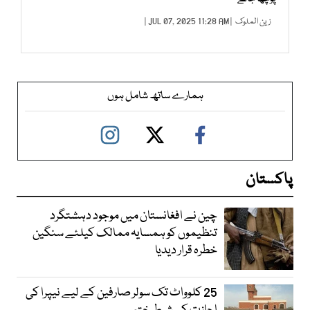
زین الملوک
| JUL 07, 2025 11:28 AM |
ہمارے ساتھ شامل ہوں
پاکستان
چین نے افغانستان میں موجود دہشتگرد
تنظیموں کو ہمسایہ ممالک کیلئے سنگین
خطرہ قرار دیدیا
25 کلوواٹ تک سولر صارفین کے لیے نیپرا کی