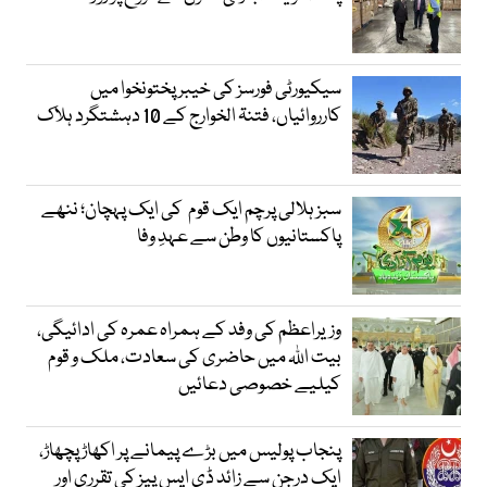
سیکیورٹی فورسز کی خیبر پختونخوا میں
کارروائیاں، فتنۃ الخوارج کے 10 دہشتگرد ہلاک
سبز ہلالی پرچم ایک قوم کی ایک پہچان؛ ننھے
پاکستانیوں کا وطن سے عہدِ وفا
وزیراعظم کی وفد کے ہمراہ عمرہ کی ادائیگی،
بیت اللہ میں حاضری کی سعادت، ملک و قوم
کیلیے خصوصی دعائیں
پنجاب پولیس میں بڑے پیمانے پر اکھاڑ پچھاڑ،
ایک درجن سے زائد ڈی ایس پیز کی تقرری اور