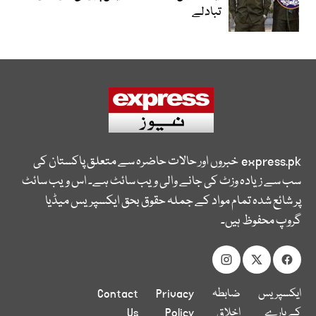
تبادلے
express.pk
خبروں اور حالات حاضرہ سے متعلق پاکستان کی
سب سے زیادہ وزٹ کی جانے والی ویب سائٹ ہے۔ اس ویب سائٹ
پر شائع شدہ تمام مواد کے جملہ حقوق بحق ایکسپریس میڈیا
گروپ محفوظ ہیں۔
ایکسپریس
ضابطہ
Privacy
Contact
کے بارے
اخلاق
Policy
Us