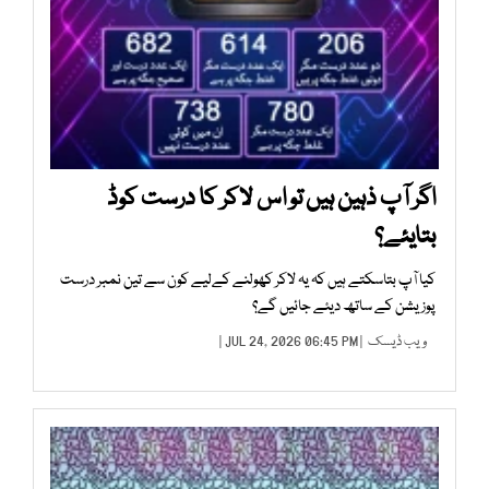
اگر آپ ذہین ہیں تو اس لاکر کا درست کوڈ
بتایئے؟
کیا آپ بتاسکتے ہیں کہ یہ لاکر کھولنے کےلیے کون سے تین نمبر درست
پوزیشن کے ساتھ دیئے جائیں گے؟
ویب ڈیسک
| JUL 24, 2026 06:45 PM |