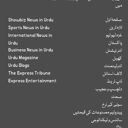
میں
صفحۂ اول
Showbiz News in Urdu
تازہ ترین
Sports News in Urdu
غزہ لہو لہو
International News in
پاکستان
Urdu
Business News in Urdu
انٹر نیشنل
Urdu Magazine
کھیل
Urdu Blogs
انٹرٹینمنٹ
The Express Tribune
لائف اسٹائل
Express Entertainment
ٹاپ ٹرینڈ
دلچسپ و عجیب
صحت
سونے کے نرخ
پیٹرولیم مصنوعات کی قیمتیں
سائنس و ٹیکنالوجی