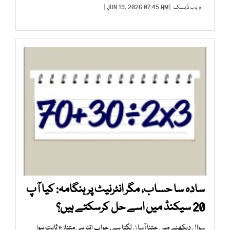
ویب ڈیسک
| JUN 19, 2026 07:45 AM |
سادہ سا حساب، مگر انٹرنیٹ پر ہنگامہ: کیا آپ
20 سیکنڈ میں اسے حل کرسکتے ہیں؟
سوال دیکھنے میں جتنا آسان لگتا ہے، جواب اتنا ہی متنازع ثابت ہوا