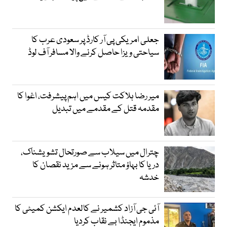
جعلی امریکی پی آر کارڈ پر سعودی عرب کا
سیاحتی ویزا حاصل کرنے والا مسافر آف لوڈ
میر رضا ہلاکت کیس میں اہم پیشرفت، اغوا کا
مقدمہ قتل کے مقدمے میں تبدیل
چترال میں سیلاب سے صورتحال تشویشناک،
دریا کا بہاؤ متاثر ہونے سے مزید نقصان کا
خدشہ
آئی جی آزاد کشمیر نے کالعدم ایکشن کمیٹی کا
مذموم ایجنڈا بے نقاب کردیا