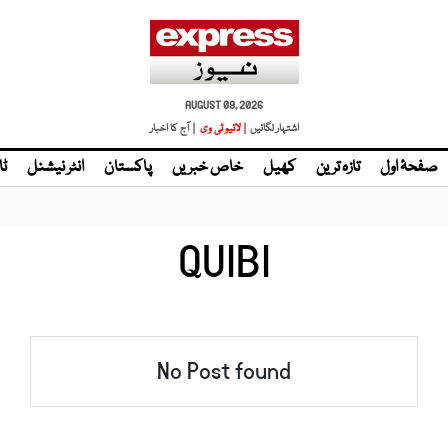
AUGUST 09, 2026
اشتہار لگائیں |
| آج کا اخبار
صفحۂ اول
تازہ ترین
کھیل
خاص خبریں
پاکستان
انٹر نیشنل
ٹا
QUIBI
No Post found