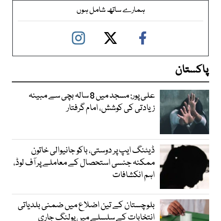
ہمارے ساتھ شامل ہوں
پاکستان
علی پور: مسجد میں 8 سالہ بچی سے مبینہ
زیادتی کی کوشش، امام گرفتار
ڈیٹنگ ایپ پر دوستی، باکو جانیوالی خاتون
ممکنہ جنسی استحصال کے معاملے پر آف لوڈ،
اہم انکشافات
بلوچستان کے تین اضلاع میں ضمنی بلدیاتی
انتخابات کے سلسلے میں پولنگ جاری