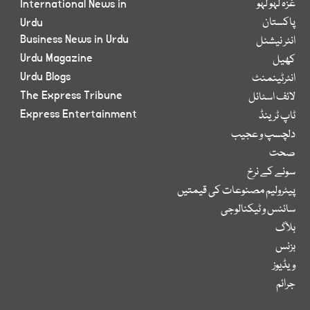
غزہ لہو لہو
International News in
پاکستان
Urdu
Business News in Urdu
انٹر نیشنل
Urdu Magazine
کھیل
Urdu Blogs
انٹرٹینمنٹ
The Express Tribune
لائف اسٹائل
Express Entertainment
ٹاپ ٹرینڈ
دلچسپ و عجیب
صحت
سونے کے نرخ
پیٹرولیم مصنوعات کی قیمتیں
سائنس و ٹیکنالوجی
بلاگ
بزنس
ویڈیوز
جرائم