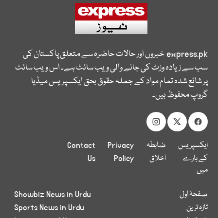
express.pk
خبروں اور حالات حاضرہ سے متعلق پاکستان کی
سب سے زیادہ وزٹ کی جانے والی ویب سائٹ ہے۔ اس ویب سائٹ
پر شائع شدہ تمام مواد کے جملہ حقوق بحق ایکسپریس میڈیا
گروپ محفوظ ہیں۔
ایکسپریس
ضابطہ
Privacy
Contact
کے بارے
اخلاق
Policy
Us
میں
صفحۂ اول
Showbiz News in Urdu
تازہ ترین
Sports News in Urdu