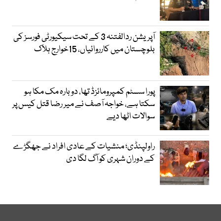
آپریشن ردالفتنہ 3 کے تحت سیکیورٹی فورسز کی
بلوچستان میں کارروائیاں، 15خوارج ہلاک
پورا سسٹم کمپرومائزڈ تھا، دوبارہ مک مکا ہو
سکتا ہے، خواجہ آصف نے میر رضا قتل کیس پر
سوالات اٹھا دیے
راولپنڈی؛ منشیات کے عادی افراد نے جھگڑے
کے دوران شہری کو آگ لگا دی