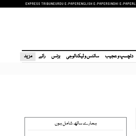
EXPRESS TRIBUNE
URDU E-PAPER
ENGLISH E-PAPER
SINDHI E-PAPER
L
دلچسپ و عجیب
سائنس و ٹیکنالوجی
بزنس
رائے
مزید
ہمارے ساتھ شامل ہوں