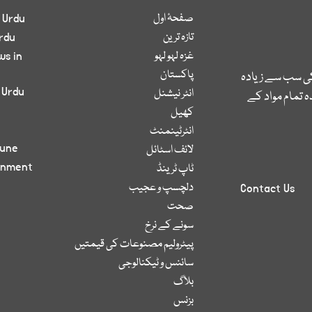
صفحۂ اول
 Urdu
تازہ ترین
rdu
غزہ لہو لہو
ws in
پاکستان
کی سب سے زیادہ
 Urdu
انٹر نیشنل
 تمام مواد کے
کھیل
انٹرٹینمنٹ
bune
لائف اسٹائل
inment
ٹاپ ٹرینڈ
دلچسپ و عجیب
Contact Us
صحت
سونے کے نرخ
پیٹرولیم مصنوعات کی قیمتیں
سائنس و ٹیکنالوجی
بلاگ
بزنس