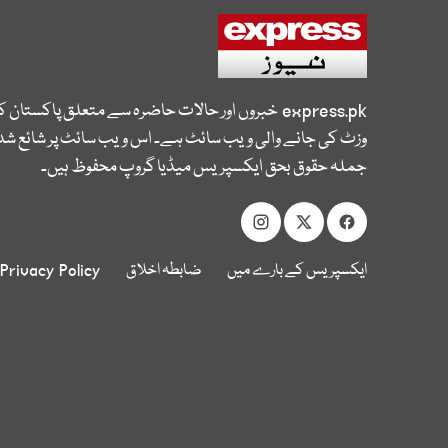
express.pk
خبروں اور حالات حاضرہ سے متعلق پاکستان 
وزٹ کی جانے والی ویب سائٹ ہے۔ اس ویب سائٹ پر شائع شدہ
جملہ حقوق بحق ایکسپریس میڈیا گروپ محفوظ ہیں۔
ایکسپریس کے بارے میں
ضابطہ اخلاق
Privacy Policy