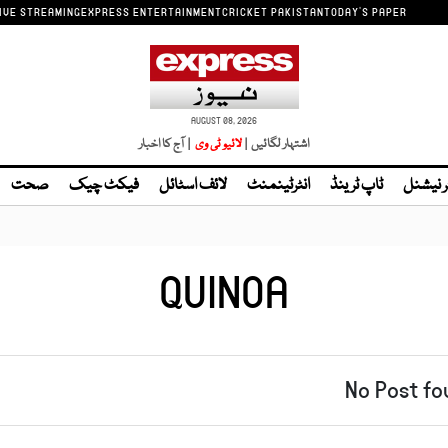
IVE STREAMING
EXPRESS ENTERTAINMENT
CRICKET PAKISTAN
TODAY'S PAPER
AUGUST 08, 2026
اشتہار لگائیں |
لائیو ٹی وی
| آج کا اخبار
ر نیشنل
ٹاپ ٹرینڈ
انٹرٹینمنٹ
لائف اسٹائل
فیکٹ چیک
صحت
QUINOA
No Post fo