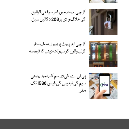
کراچی، صدر میں فائر سیفٹی قوانین
کی خلاف ورزی پر 200 دکانیں سیل
کراچی ایئرپورٹ پر بیرون ملک سفر
کرنے والوں کو سہولت دینے کا فیصلہ
پی ٹی اے کی ای سم کے اجرا، روایتی
سیم کی تبدیلی کی فیس 1500 تک
مقرر