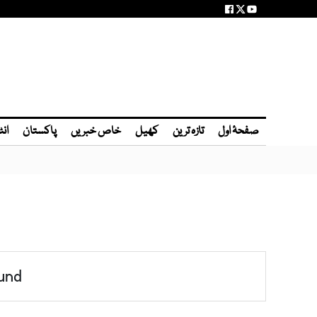
صفحۂ اول
تازہ ترین
کھیل
خاص خبریں
پاکستان
انٹ
und