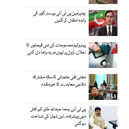
چئیرمین پی ٹی آئی بیرسٹر گوہر کی
والدہ انتقال کر گئیں
پیٹرولیم مصنوعات کی نئی قیمتوں کا
اعلان، ڈیزل پر لیوی مزید بڑھا دی گئی
مفتی تقی عثمانی کا مکہ مشترکہ
دفاعی معاہدے کا خیرمقدم
پی ٹی آئی رہنما عبداللہ طایر کے قتل
میں پیشرفت، تین شوٹرز کی شناخت
ہوگئی