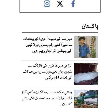
پاکستان
میر رضا کے مبینہ آخری آڈیو پیغامات
سامنے آگئے، رقم وصولی اور لاکھوں
کے چیکس کی تجاویز بھی دیں
کراچی میں ڈاکوؤں کی فائرنگ سے
شہری جاں بحق، رواں سال میں اب تک
کی تعداد 46 ہوگئی
وفاقی حکومت سے مذاکرات ناکام، گڈز
ٹرانسپورٹرز کا غیرمعینہ مدت تک ہڑتال
کا اعلان