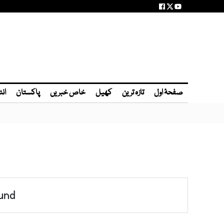
صفحۂ اول
تازہ ترین
کھیل
خاص خبریں
پاکستان
انٹ
und