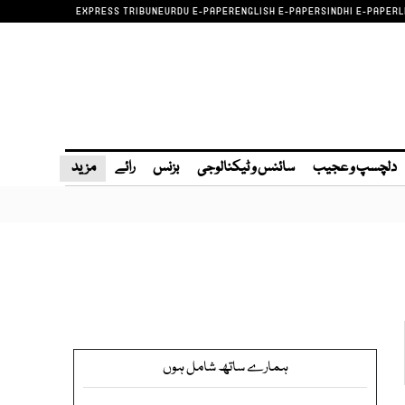
EXPRESS TRIBUNE
URDU E-PAPER
ENGLISH E-PAPER
SINDHI E-PAPER
L
دلچسپ و عجیب
سائنس و ٹیکنالوجی
بزنس
رائے
مزید
ہمارے ساتھ شامل ہوں