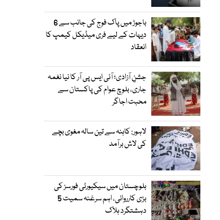
باجوڑ میں پاک فوج کی جانب سے 6
دیہات کے لیے فری میڈیکل کیمپ کا
انعقاد
جشنِ آزادی؛ آئی ایس پی آر کا نیا نغمہ
جاری، بلوچ عوام کی پاکستان سے
محبت اجاگر
لاہور: کاہنہ سے تین سالہ مغوی بچے
کی لاش برآمد
بلوچستان میں سیکیورٹی فورسز کی
بڑی کارروائی، اہم سرغنہ سمیت 5
دہشتگرد ہلاک