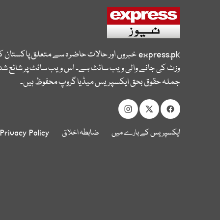
express.pk
خبروں اور حالات حاضرہ سے متعلق پاکستان 
وزٹ کی جانے والی ویب سائٹ ہے۔ اس ویب سائٹ پر شائع شدہ
جملہ حقوق بحق ایکسپریس میڈیا گروپ محفوظ ہیں۔
ایکسپریس کے بارے میں
ضابطہ اخلاق
Privacy Policy