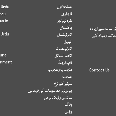
صفحۂ اول
 Urdu
تازہ ترین
rdu
غزہ لہو لہو
ws in
پاکستان
کی سب سے زیادہ
 Urdu
انٹر نیشنل
 تمام مواد کے
کھیل
انٹرٹینمنٹ
bune
لائف اسٹائل
inment
ٹاپ ٹرینڈ
دلچسپ و عجیب
Contact Us
صحت
سونے کے نرخ
پیٹرولیم مصنوعات کی قیمتیں
سائنس و ٹیکنالوجی
بلاگ
بزنس