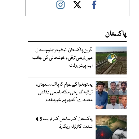
پاکستان
گرین پاکستان انیشیٹو؛ بلوچستان
میں زرعی ترقی و خوشحالی کی جانب
اہم پیش رفت
پختونخوا کےعوام کا پاک، سعودی،
ترکیہ ’تاریخی مکہ باہمی دفاعی
معاہدے‘ کابھرپور خیرمقدم
پاکستان کے ساحل کے قریب 4.5
شدت کا زلزلہ ریکارڈ