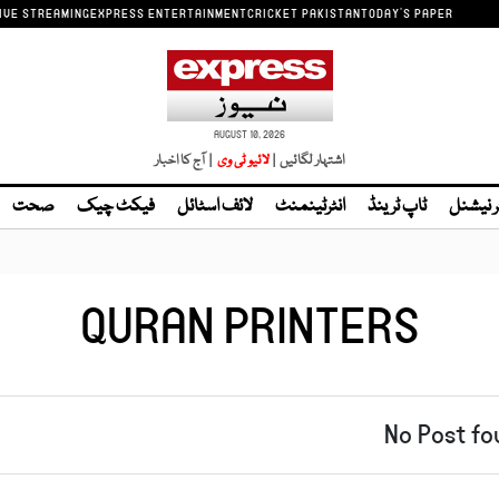
IVE STREAMING
EXPRESS ENTERTAINMENT
CRICKET PAKISTAN
TODAY'S PAPER
AUGUST 10, 2026
اشتہار لگائیں |
لائیو ٹی وی
| آج کا اخبار
ر نیشنل
ٹاپ ٹرینڈ
انٹرٹینمنٹ
لائف اسٹائل
فیکٹ چیک
صحت
QURAN PRINTERS
No Post fo