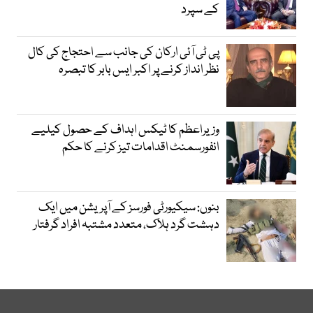
کے سپرد
پی ٹی آئی ارکان کی جانب سے احتجاج کی کال
نظر انداز کرنے پر اکبر ایس بابر کا تبصرہ
وزیراعظم کا ٹیکس اہداف کے حصول کیلیے
انفورسمنٹ اقدامات تیز کرنے کا حکم
بنوں: سیکیورٹی فورسز کے آپریشن میں ایک
دہشت گرد ہلاک، متعدد مشتبہ افراد گرفتار