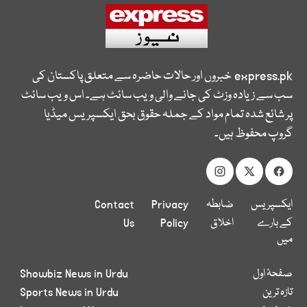
express.pk
خبروں اور حالات حاضرہ سے متعلق پاکستان کی
سب سے زیادہ وزٹ کی جانے والی ویب سائٹ ہے۔ اس ویب سائٹ
پر شائع شدہ تمام مواد کے جملہ حقوق بحق ایکسپریس میڈیا
گروپ محفوظ ہیں۔
ایکسپریس
ضابطہ
Privacy
Contact
کے بارے
اخلاق
Policy
Us
میں
صفحۂ اول
Showbiz News in Urdu
تازہ ترین
Sports News in Urdu