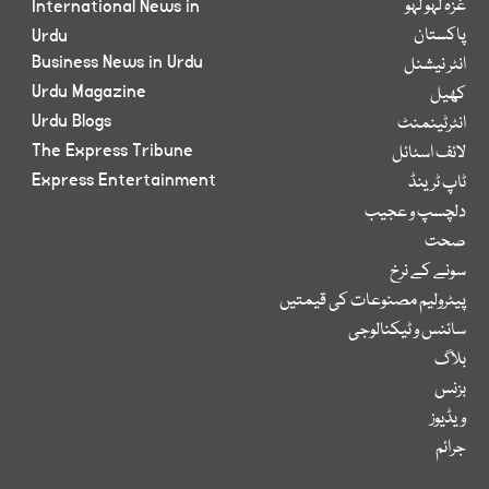
غزہ لہو لہو
International News in
پاکستان
Urdu
Business News in Urdu
انٹر نیشنل
Urdu Magazine
کھیل
Urdu Blogs
انٹرٹینمنٹ
The Express Tribune
لائف اسٹائل
Express Entertainment
ٹاپ ٹرینڈ
دلچسپ و عجیب
صحت
سونے کے نرخ
پیٹرولیم مصنوعات کی قیمتیں
سائنس و ٹیکنالوجی
بلاگ
بزنس
ویڈیوز
جرائم