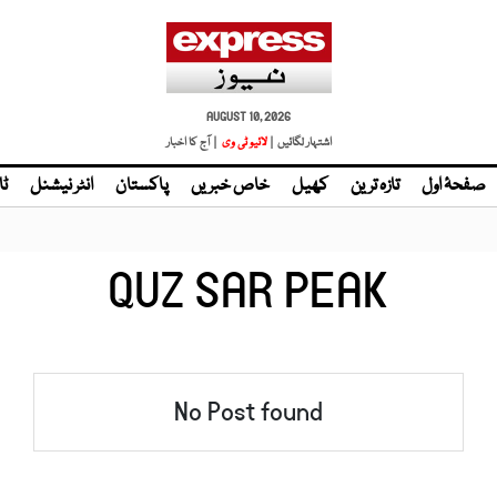
AUGUST 10, 2026
اشتہار لگائیں |
لائیو ٹی وی
| آج کا اخبار
صفحۂ اول
تازہ ترین
کھیل
خاص خبریں
پاکستان
انٹر نیشنل
ٹا
QUZ SAR PEAK
No Post found