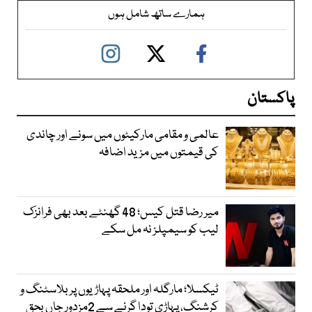
ہمارے ساتھ شامل ہوں
پاکستان
عالمی و مقامی مارکیٹوں میں سونے اور چاندی
کی قیمتوں میں مزید اضافہ
میر رضا قتل کیس؛ 48 گھنٹے بعد بھی فرانزک
لیب کو سیمپلز نہ مل سکے
ٹیکسلا؛ مارگلہ اور ملحقہ پہاڑیوں پر بلاسٹنگ و
کرشنگ، پہاڑی تودا گرنے سے 2مزدور جاں بحق