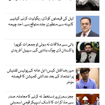
تیل کی قیمتوں کو ڈی ریگولیٹ کرنے کیلیے
کابینہ سے منظوری جلد متوقع ہے، احد چیمہ
بانی سے ملاقات نہ ہوئی تو جمعرات کو پورا
پاکستان ڈی چوک بنادیں گے، سہیل آفریدی
میر رضا قتل کیس؛ اہل خانہ کے پولیس تفتیش
پر اعتماد کے بعد عدالتی کمیشن کا فیصلہ
مؤخر
ججز سمری پر دستخط نہ کرنے کا معاملہ، صدر
سے مذاکرات کا ٹاسک اسپیکر قومی اسمبلی