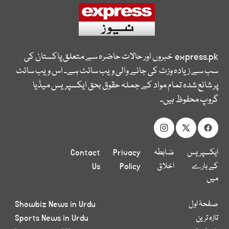
express.pk
خبروں اور حالات حاضرہ سے متعلق پاکستان کی
سب سے زیادہ وزٹ کی جانے والی ویب سائٹ ہے۔ اس ویب سائٹ
پر شائع شدہ تمام مواد کے جملہ حقوق بحق ایکسپریس میڈیا
گروپ محفوظ ہیں۔
ایکسپریس
ضابطہ
Privacy
Contact
کے بارے
اخلاق
Policy
Us
میں
صفحۂ اول
Showbiz News in Urdu
تازہ ترین
Sports News in Urdu