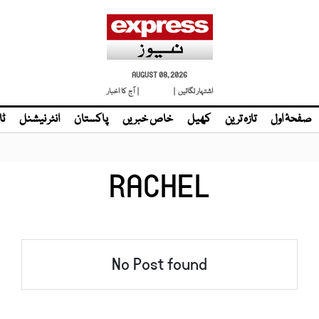
AUGUST 08, 2026
اشتہار لگائیں |
| آج کا اخبار
صفحۂ اول
تازہ ترین
کھیل
خاص خبریں
پاکستان
انٹر نیشنل
ٹا
RACHEL
No Post found