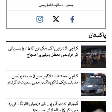
ہمارے ساتھ شامل ہوں
پاکستان
کراچی: لائنز ایریا کے مکینوں کا 15 روز سے پانی
کی فراہمی معطل ہونے پر احتجاج
کراچی: مختلف علاقوں میں 3 مبینہ پولیس
مقابلے، ایک ڈاکو ہلاک، زخمی سمیت 3 گرفتار
گوجرانوالہ: دو گروپوں کے درمیان فائرنگ کی زد
میں آکر 19 سالہ لڑکی جاں بحق