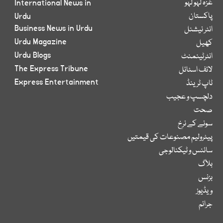
غزہ لہو لہو
International News in
پاکستان
Urdu
Business News in Urdu
انٹر نیشنل
Urdu Magazine
کھیل
Urdu Blogs
انٹرٹینمنٹ
The Express Tribune
لائف اسٹائل
Express Entertainment
ٹاپ ٹرینڈ
دلچسپ و عجیب
صحت
سونے کے نرخ
پیٹرولیم مصنوعات کی قیمتیں
سائنس و ٹیکنالوجی
بلاگ
بزنس
ویڈیوز
جرائم