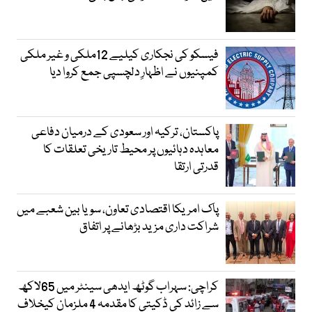
فیسکو کی نجکاری کیلیے 12ملکی و غیر ملکی
کمپنیوں نے اظہارِ دلچسپی جمع کروا دیا
پاکستان، ترکیہ اور سعودی کے درمیان دفاعی
معاہدہ دہائیوں پر محیط تاریخی تعلقات کا
قدرتی ارتقا
پاک امریکا اقتصادی تعاون، سویا بین شعبے میں
شراکت داری مزید بڑھانے پر اتفاق
کراچی: سہراب گوٹھ ایدھی سینٹر میں 65لاکھ
سے زائد کی ڈکیتی کا مقدمہ 4 ملزمان کیخلاف