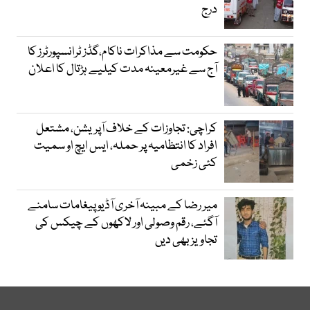
درج
حکومت سے مذاکرات ناکام،گڈز ٹرانسپورٹرز کا
آج سے غیرمعینہ مدت کیلیے ہڑتال کا اعلان
کراچی: تجاوزات کے خلاف آپریشن، مشتعل
افراد کا انتظامیہ پر حملہ، ایس ایچ او سمیت
کئی زخمی
میر رضا کے مبینہ آخری آڈیو پیغامات سامنے
آگئے، رقم وصولی اور لاکھوں کے چیکس کی
تجاویز بھی دیں