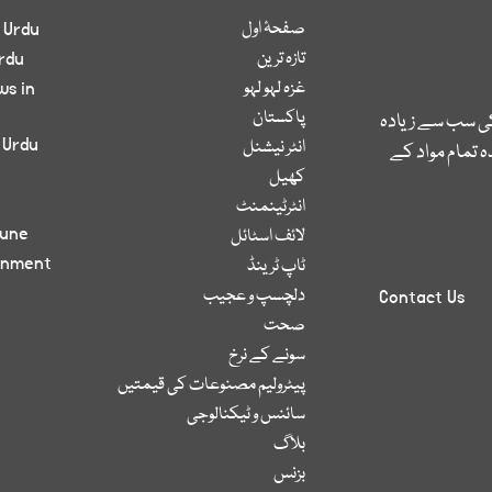
صفحۂ اول
 Urdu
تازہ ترین
rdu
غزہ لہو لہو
ws in
پاکستان
کی سب سے زیادہ
 Urdu
انٹر نیشنل
 تمام مواد کے
کھیل
انٹرٹینمنٹ
bune
لائف اسٹائل
inment
ٹاپ ٹرینڈ
دلچسپ و عجیب
Contact Us
صحت
سونے کے نرخ
پیٹرولیم مصنوعات کی قیمتیں
سائنس و ٹیکنالوجی
بلاگ
بزنس