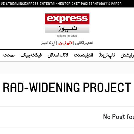
IVE STREAMING
EXPRESS ENTERTAINMENT
CRICKET PAKISTAN
TODAY'S PAPER
AUGUST 08, 2026
اشتہار لگائیں |
لائیو ٹی وی
| آج کا اخبار
ر نیشنل
ٹاپ ٹرینڈ
انٹرٹینمنٹ
لائف اسٹائل
فیکٹ چیک
صحت
RAD-WIDENING PROJECT
No Post fo