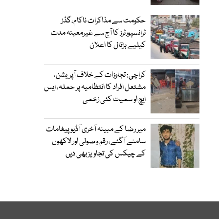
حکومت سے مذاکرات ناکام،گڈز
ٹرانسپورٹرز کا آج سے غیرمعینہ مدت
کیلیے ہڑتال کا اعلان
کراچی: تجاوزات کے خلاف آپریشن،
مشتعل افراد کا انتظامیہ پر حملہ، ایس
ایچ او سمیت کئی زخمی
میر رضا کے مبینہ آخری آڈیو پیغامات
سامنے آگئے، رقم وصولی اور لاکھوں
کے چیکس کی تجاویز بھی دیں