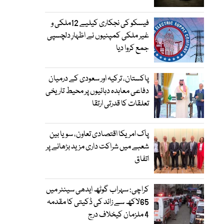
فیسکو کی نجکاری کیلیے 12ملکی و
غیر ملکی کمپنیوں نے اظہارِ دلچسپی
جمع کروا دیا
پاکستان، ترکیہ اور سعودی کے درمیان
دفاعی معاہدہ دہائیوں پر محیط تاریخی
تعلقات کا قدرتی ارتقا
پاک امریکا اقتصادی تعاون، سویا بین
شعبے میں شراکت داری مزید بڑھانے پر
اتفاق
کراچی: سہراب گوٹھ ایدھی سینٹر میں
65لاکھ سے زائد کی ڈکیتی کا مقدمہ
4 ملزمان کیخلاف درج