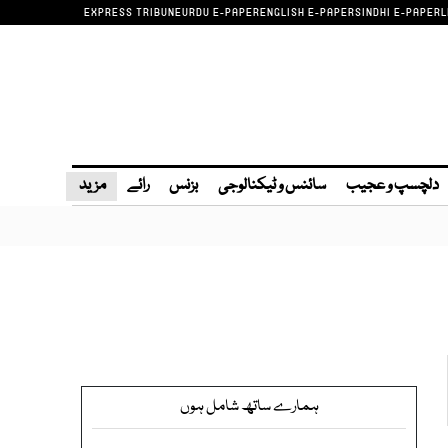
EXPRESS TRIBUNE
URDU E-PAPER
ENGLISH E-PAPER
SINDHI E-PAPER
L
دلچسپ و عجیب
سائنس و ٹیکنالوجی
بزنس
رائے
مزید
ہمارے ساتھ شامل ہوں