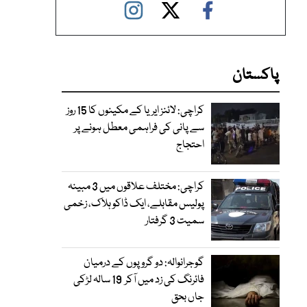
پاکستان
کراچی: لائنز ایریا کے مکینوں کا 15 روز
سے پانی کی فراہمی معطل ہونے پر
احتجاج
کراچی: مختلف علاقوں میں 3 مبینہ
پولیس مقابلے، ایک ڈاکو ہلاک، زخمی
سمیت 3 گرفتار
گوجرانوالہ: دو گروپوں کے درمیان
فائرنگ کی زد میں آکر 19 سالہ لڑکی
جاں بحق