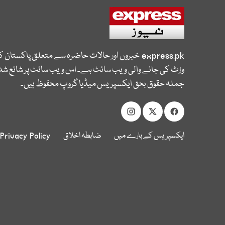
express.pk
خبروں اور حالات حاضرہ سے متعلق پاکستان 
وزٹ کی جانے والی ویب سائٹ ہے۔ اس ویب سائٹ پر شائع شدہ
جملہ حقوق بحق ایکسپریس میڈیا گروپ محفوظ ہیں۔
ایکسپریس کے بارے میں
ضابطہ اخلاق
Privacy Policy