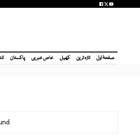
صفحۂ اول
تازہ ترین
کھیل
خاص خبریں
پاکستان
انٹ
und