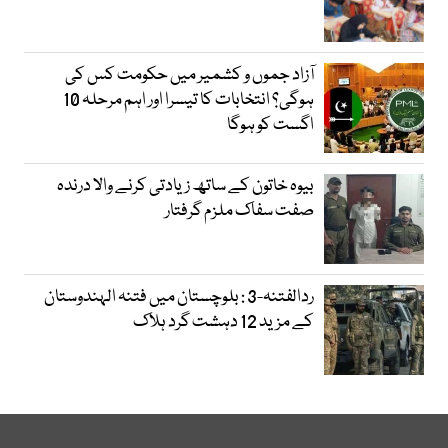
آزاد جموں و کشمیر میں حکومت کس کی
ہوگی؟ انتخابات کا تیسرا اور اہم مرحلہ 10
اگست کو ہوگا
بیوہ خاتون کے ساتھ زیادتی کرنے والا درندہ
صفت سفاک ملزم گرفتار
ردالفتنہ-3 : بلوچستان میں فتنہ الہندوستان
کے مزید 12 دہشت گرد ہلاک