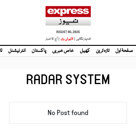
AUGUST 06, 2026
اشتہار لگائیں |
| آج کا اخبار
صفحۂ اول
تازہ ترین
کھیل
خاص خبریں
پاکستان
انٹر نیشنل
ٹا
RADAR SYSTEM
No Post found