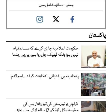
ہمارے ساتھ شامل ہوں
پاکستان
حکومت اعلامیہ جاری کرے کہ سسٹم تباہ
نہیں ہوا بلکہ ٹھیک چل رہا ہے، پی پی رہنما
پنجاب میں بلدیاتی انتخابات کیلئے اہم قدم
کراچی یونیورسٹی کی تیز رفتار بس کی
موٹرسائیکل کو ٹکر، 17 سالہ لڑکی جاں بحق