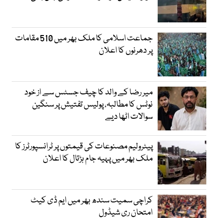
جماعت اسلامی کا ملک بھر میں 510 مقامات
پر دھرنوں کا اعلان
میر رضا کے والد کا چیف جسٹس سے از خود
نوٹس کا مطالبہ، پولیس تفتیش پر سنگین
سوالات اٹھا دیے
پیٹرولیم مصنوعات کی قیمتوں پر ٹرانسپورٹرز کا
ملک بھر میں پہیہ جام ہڑتال کا اعلان
کراچی سمیت سندھ بھر میں ایم ڈی کیٹ
امتحان ری شیڈول