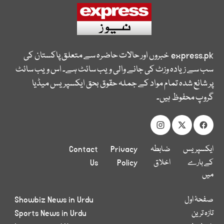
express.pk
خبروں اور حالات حاضرہ سے متعلق پاکستان کی
سب سے زیادہ وزٹ کی جانے والی ویب سائٹ ہے۔ اس ویب سائٹ
پر شائع شدہ تمام مواد کے جملہ حقوق بحق ایکسپریس میڈیا
گروپ محفوظ ہیں۔
ایکسپریس
ضابطہ
Privacy
Contact
کے بارے
اخلاق
Policy
Us
میں
صفحۂ اول
Showbiz News in Urdu
تازہ ترین
Sports News in Urdu