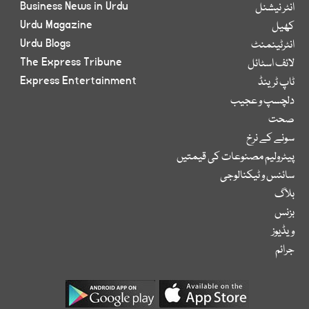
Business News in Urdu
انٹر نیشنل
Urdu Magazine
کھیل
Urdu Blogs
انٹرٹینمنٹ
The Express Tribune
لائف اسٹائل
Express Entertainment
ٹاپ ٹرینڈ
دلچسپ و عجیب
صحت
سونے کے نرخ
پیٹرولیم مصنوعات کی قیمتیں
سائنس و ٹیکنالوجی
بلاگ
بزنس
ویڈیوز
جرائم