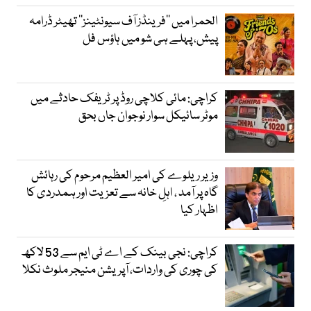
الحمرا میں ’’فرینڈز آف سیونٹینز‘‘ تھیٹر ڈرامہ
پیش، پہلے ہی شو میں ہاؤس فل
کراچی: مائی کلاچی روڈ پر ٹریفک حادثے میں
موٹر سائیکل سوار نوجوان جاں بحق
وزیر ریلوے کی امیر العظیم مرحوم کی رہائش
گاہ پر آمد ، اہلِ خانہ سے تعزیت اور ہمدردی کا
اظہار کیا
کراچی: نجی بینک کے اے ٹی ایم سے 53 لاکھ
کی چوری کی واردات، آپریشن منیجر ملوث نکلا