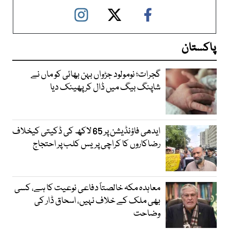
پاکستان
گجرات؛ نومولود جڑواں بہن بھائی کو ماں نے
شاپنگ بیگ میں ڈال کر پھینک دیا
ایدھی فاؤنڈیشن پر 65 لاکھ کی ڈکیتی کیخلاف
رضاکاروں کا کراچی پریس کلب پر احتجاج
معاہدہ مکہ خالصتاً دفاعی نوعیت کا ہے، کسی
بھی ملک کے خلاف نہیں، اسحاق ڈار کی
وضاحت