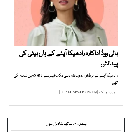
بالی ووڈ اداکارہ رادھیکا آپٹے کے ہاں بیٹی کی
پیدائش
رادھیکا آپٹے نے برطانوی موسیقار بینی ڈکٹ ٹیلر سے 2012 میں شادی کی
تھی
ویب ڈیسک
| DEC 14, 2024 03:06 PM |
ہمارے ساتھ شامل ہوں