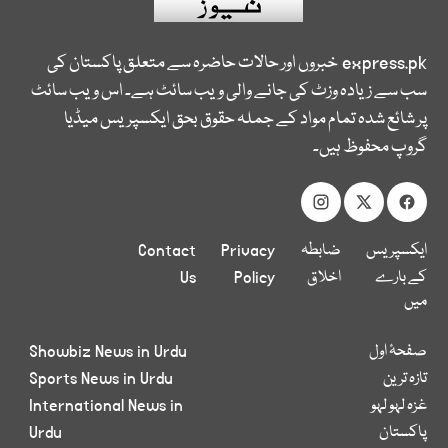
express.pk
خبروں اور حالات حاضرہ سے متعلق پاکستان کی
سب سے زیادہ وزٹ کی جانے والی ویب سائٹ ہے۔ اس ویب سائٹ
پر شائع شدہ تمام مواد کے جملہ حقوق بحق ایکسپریس میڈیا
گروپ محفوظ ہیں۔
ایکسپریس
ضابطہ
Privacy
Contact
کے بارے
اخلاق
Policy
Us
میں
صفحۂ اول
Showbiz News in Urdu
تازہ ترین
Sports News in Urdu
غزہ لہو لہو
International News in
پاکستان
Urdu