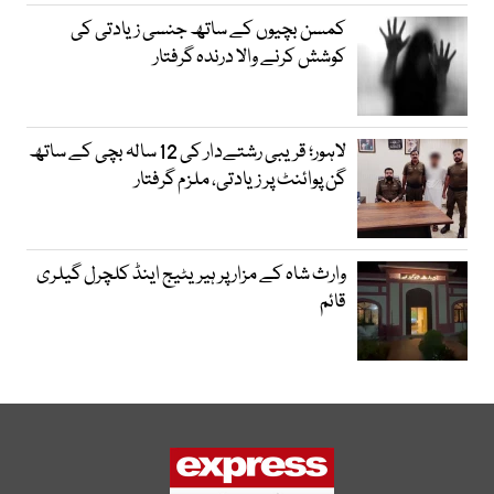
کمسن بچیوں کے ساتھ جنسی زیادتی کی
کوشش کرنے والا درندہ گرفتار
لاہور؛ قریبی رشتےدار کی 12 سالہ بچی کے ساتھ
گن پوائنٹ پر زیادتی، ملزم گرفتار
وارث شاہ کے مزار پر ہیریٹیج اینڈ کلچرل گیلری
قائم