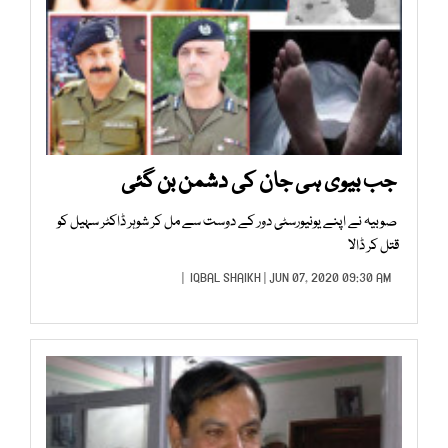
جب بیوی ہی جان کی دشمن بن گئی
صوبیہ نے اپنے یونیورسٹی دور کے دوست سے مل کر شوہر ڈاکٹر سہیل کو
قتل کر ڈالا
IQBAL SHAIKH
| JUN 07, 2020 09:30 AM |