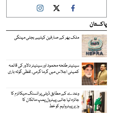
پاکستان
ملک بھر کے صارفین کیلیے بجلی مہنگی
سینیٹر طلحہ محمود اور سینیٹر دلاور کی قائمہ
کمیٹی اجلاس میں گرما گرمی، لفظی گولہ باری
وعدے کے مطابق ڈیلی پرائسنگ میکانزم کا
جائزہ لیا جائے، پیٹرول پمپ مالکان کا
وزیرپیٹرولیم کو خط