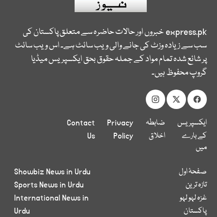
express.pk
خبروں اور حالات حاضرہ سے متعلق پاکستان کی
سب سے زیادہ وزٹ کی جانے والی ویب سائٹ ہے۔ اس ویب سائٹ
پر شائع شدہ تمام مواد کے جملہ حقوق بحق ایکسپریس میڈیا
گروپ محفوظ ہیں۔
ایکسپریس
ضابطہ
Privacy
Contact
کے بارے
اخلاق
Policy
Us
میں
صفحۂ اول
Showbiz News in Urdu
تازہ ترین
Sports News in Urdu
غزہ لہو لہو
International News in
پاکستان
Urdu