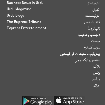
Business News in Urdu
انٹر نیشنل
Urdu Magazine
کھیل
Urdu Blogs
انٹرٹینمنٹ
The Express Tribune
لائف اسٹائل
Express Entertainment
ٹاپ ٹرینڈ
دلچسپ و عجیب
صحت
سونے کے نرخ
پیٹرولیم مصنوعات کی قیمتیں
سائنس و ٹیکنالوجی
بلاگ
بزنس
ویڈیوز
جرائم