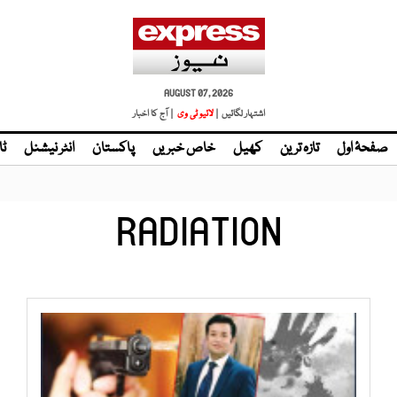
AUGUST 07, 2026
اشتہار لگائیں |
| آج کا اخبار
صفحۂ اول
تازہ ترین
کھیل
خاص خبریں
پاکستان
انٹر نیشنل
ٹا
RADIATION