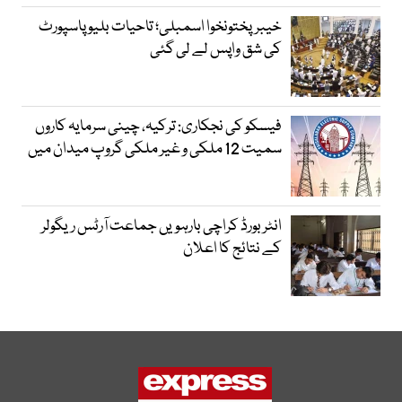
خیبرپختونخوا اسمبلی؛ تاحیات بلیو پاسپورٹ
کی شق واپس لے لی گئی
فیسکو کی نجکاری: ترکیہ، چینی سرمایہ کاروں
سمیت 12 ملکی و غیر ملکی گروپ میدان میں
انٹر بورڈ کراچی بارہویں جماعت آرٹس ریگولر
کے نتائج کا اعلان