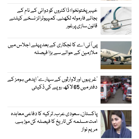
خیبرپختونخوا؛ ڈاکٹروں کو دوائی کے نام کے
بجائے فارمولہ لکھنے، کمپیوٹرائز نسخے کیلئے
قانون سازی پرغور
پی آئی اے کا نجکاری کے بعد پہلے اجلاس میں
ملازمین کے حوالے سے بڑا فیصلہ
’غریبوں اور لاوارثوں کے سہارے‘ ایدھی ہومز کے
دفتر میں 65 لاکھ روپے کی ڈکیتی
پاکستان، سعودی عرب، ترکیہ کا دفاعی معاہدہ
امت مسلمہ کی تاریخ کا فیصلہ کن موڑ ہے،
مریم نواز