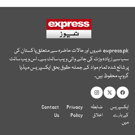
express.pk
خبروں اور حالات حاضرہ سے متعلق پاکستان کی
سب سے زیادہ وزٹ کی جانے والی ویب سائٹ ہے۔ اس ویب سائٹ
پر شائع شدہ تمام مواد کے جملہ حقوق بحق ایکسپریس میڈیا
گروپ محفوظ ہیں۔
ایکسپریس
ضابطہ
Privacy
Contact
کے بارے
اخلاق
Policy
Us
میں