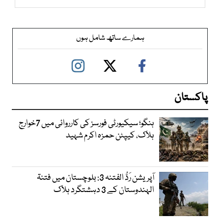
ہمارے ساتھ شامل ہوں
پاکستان
ہنگو؛ سیکیورٹی فورسز کی کارروائی میں 7خوارج
ہلاک، کیپٹن حمزہ اکرم شہید
آپریشن رَدُّ الفتنہ 3: بلوچستان میں فتنۃ
الہندوستان کے 3 دہشتگرد ہلاک