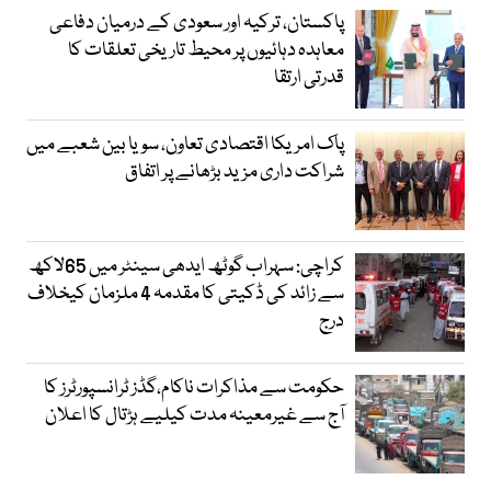
پاکستان، ترکیہ اور سعودی کے درمیان دفاعی
معاہدہ دہائیوں پر محیط تاریخی تعلقات کا
قدرتی ارتقا
پاک امریکا اقتصادی تعاون، سویا بین شعبے میں
شراکت داری مزید بڑھانے پر اتفاق
کراچی: سہراب گوٹھ ایدھی سینٹر میں 65لاکھ
سے زائد کی ڈکیتی کا مقدمہ 4 ملزمان کیخلاف
درج
حکومت سے مذاکرات ناکام،گڈز ٹرانسپورٹرز کا
آج سے غیرمعینہ مدت کیلیے ہڑتال کا اعلان