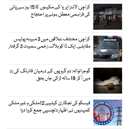
کراچی: لائنز ایریا کے مکینوں کا 15 روز سے پانی
کی فراہمی معطل ہونے پر احتجاج
کراچی: مختلف علاقوں میں 3 مبینہ پولیس
مقابلے، ایک ڈاکو ہلاک، زخمی سمیت 3 گرفتار
گوجرانوالہ: دو گروپوں کے درمیان فائرنگ کی زد
میں آکر 19 سالہ لڑکی جاں بحق
فیسکو کی نجکاری کیلیے 12ملکی و غیر ملکی
کمپنیوں نے اظہارِ دلچسپی جمع کروا دیا