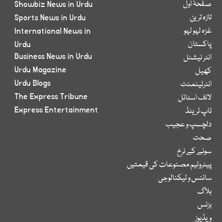
صفحۂ اول
Showbiz News in Urdu
تازہ ترین
Sports News in Urdu
غزہ لہو لہو
International News in
پاکستان
Urdu
Business News in Urdu
انٹر نیشنل
Urdu Magazine
کھیل
Urdu Blogs
انٹرٹینمنٹ
The Express Tribune
لائف اسٹائل
Express Entertainment
ٹاپ ٹرینڈ
دلچسپ و عجیب
صحت
سونے کے نرخ
پیٹرولیم مصنوعات کی قیمتیں
سائنس و ٹیکنالوجی
بلاگ
بزنس
ویڈیوز