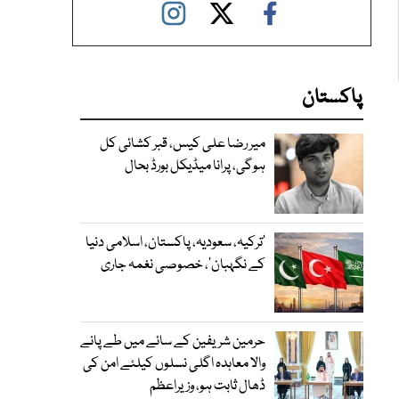
پاکستان
میر رضا علی کیس، قبر کشائی کل
ہوگی، پرانا میڈیکل بورڈ بحال
‘ترکیہ، سعودیہ، پاکستان، اسلامی دنیا
کے نگہبان’، خصوصی نغمہ جاری
حرمین شریفین کے سائے میں طے پانے
والا معاہدہ اگلی نسلوں کیلئے امن کی
ڈھال ثابت ہو، وزیراعظم