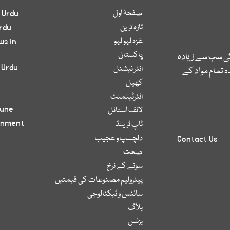
صفحۂ اول
 Urdu
تازہ ترین
rdu
غزہ لہو لہو
ws in
پاکستان
کی سب سے زیادہ
 Urdu
انٹر نیشنل
 تمام مواد کے
کھیل
انٹرٹینمنٹ
bune
لائف اسٹائل
inment
ٹاپ ٹرینڈ
دلچسپ و عجیب
Contact Us
صحت
سونے کے نرخ
پیٹرولیم مصنوعات کی قیمتیں
سائنس و ٹیکنالوجی
بلاگ
بزنس