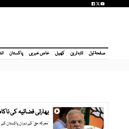
صفحۂ اول
تازہ ترین
کھیل
خاص خبریں
پاکستان
انٹ
بھارتی فضائیہ کی ناکام
’معرکہ حق‘ کے دوران پاکستان کے ہا