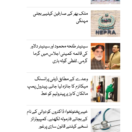
ملک بھر کے صارفین کیلیے بجلی
مہنگی
سینیٹر طلحہ محمود اور سینیٹر دلاور
کی قائمہ کمیٹی اجلاس میں گرما
گرمی، لفظی گولہ باری
وعدے کے مطابق ڈیلی پرائسنگ
میکانزم کا جائزہ لیا جائے، پیٹرول پمپ
مالکان کا وزیرپیٹرولیم کو خط
خیبرپختونخوا؛ ڈاکٹروں کو دوائی کے نام
کے بجائے فارمولہ لکھنے، کمپیوٹرائز
نسخے کیلئے قانون سازی پرغور