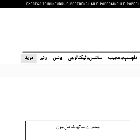
EXPRESS TRIBUNE
URDU E-PAPER
ENGLISH E-PAPER
SINDHI E-PAPER
L
دلچسپ و عجیب
سائنس و ٹیکنالوجی
بزنس
رائے
مزید
ہمارے ساتھ شامل ہوں