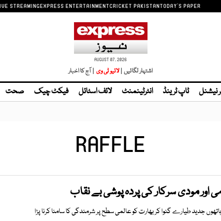
IVE STREAMING
EXPRESS ENTERTAINMENT
CRICKET PAKISTAN
TODAY'S PAPER
AUGUST 07, 2026
اشتہار لگائیں |
| آج کا اخبار
ر نیشنل
ٹاپ ٹرینڈ
انٹرٹینمنٹ
لائف اسٹائل
فیکٹ چیک
صحت
RAFFLE
ی اور مودی سرکار کی پردہ پوشی بے نقاب
تھوں جدید طیارے گنوا کر بھارت کو عالمی سطح پر شرمندگی کا سامنا کرنا پڑا