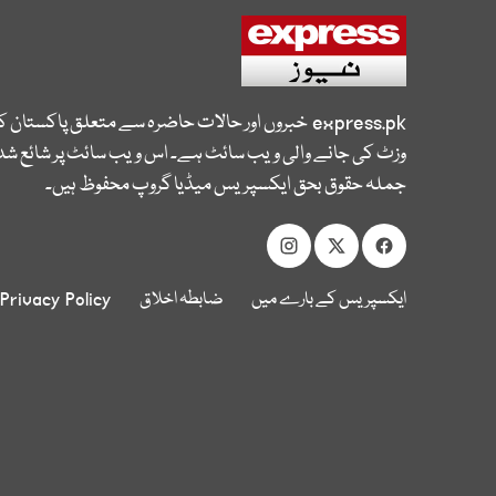
express.pk
خبروں اور حالات حاضرہ سے متعلق پاکستان 
وزٹ کی جانے والی ویب سائٹ ہے۔ اس ویب سائٹ پر شائع شدہ
جملہ حقوق بحق ایکسپریس میڈیا گروپ محفوظ ہیں۔
ایکسپریس کے بارے میں
ضابطہ اخلاق
Privacy Policy