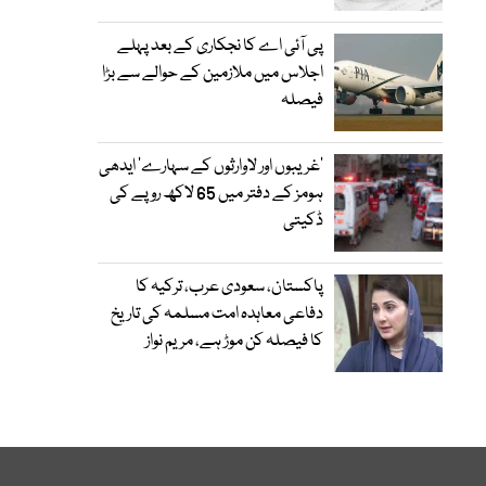
پی آئی اے کا نجکاری کے بعد پہلے
اجلاس میں ملازمین کے حوالے سے بڑا
فیصلہ
’غریبوں اور لاوارثوں کے سہارے‘ ایدھی
ہومز کے دفتر میں 65 لاکھ روپے کی
ڈکیتی
پاکستان، سعودی عرب، ترکیہ کا
دفاعی معاہدہ امت مسلمہ کی تاریخ
کا فیصلہ کن موڑ ہے، مریم نواز