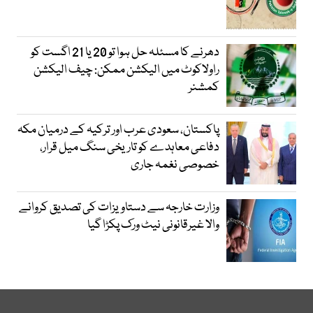
دھرنے کا مسئلہ حل ہوا تو 20 یا 21 اگست کو
راولاکوٹ میں الیکشن ممکن: چیف الیکشن
کمشنر
پاکستان، سعودی عرب اور ترکیہ کے درمیان مکہ
دفاعی معاہدے کو تاریخی سنگ میل قرار،
خصوصی نغمہ جاری
وزارت خارجہ سے دستاویزات کی تصدیق کروانے
والا غیرقانونی نیٹ ورک پکڑا گیا