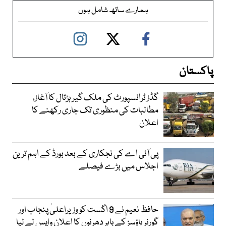
ہمارے ساتھ شامل ہوں
پاکستان
گڈز ٹرانسپورٹ کی ملک گیر ہڑتال کا آغاز،
مطالبات کی منظوری تک جاری رکھنے کا
اعلان
پی آئی اے کی نجکاری کے بعد بورڈ کے اہم ترین
اجلاس میں بڑے فیصلے
حافظ نعیم نے 9 اگست کو وزیراعلیٰ پنجاب اور
گورنر ہاؤسز کے باہر دھرنوں کا اعلان واپس لے لیا