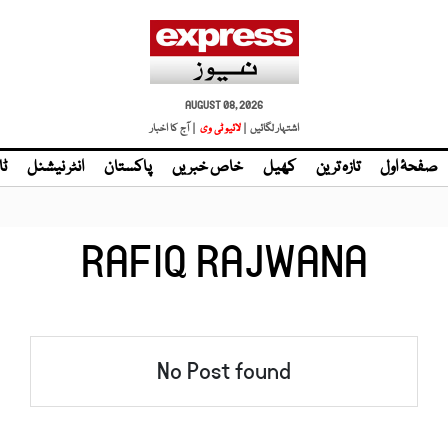
AUGUST 08, 2026
اشتہار لگائیں |
لائیو ٹی وی
| آج کا اخبار
صفحۂ اول
تازہ ترین
کھیل
خاص خبریں
پاکستان
انٹر نیشنل
ٹا
RAFIQ RAJWANA
No Post found