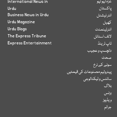
غزہ لہو لہو
International News in
پاکستان
Urdu
Business News in Urdu
انٹر نیشنل
Urdu Magazine
کھیل
Urdu Blogs
انٹرٹینمنٹ
The Express Tribune
لائف اسٹائل
Express Entertainment
ٹاپ ٹرینڈ
دلچسپ و عجیب
صحت
سونے کے نرخ
پیٹرولیم مصنوعات کی قیمتیں
سائنس و ٹیکنالوجی
بلاگ
بزنس
ویڈیوز
جرائم