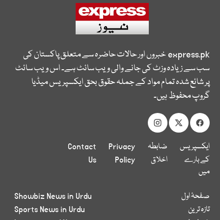
express.pk
خبروں اور حالات حاضرہ سے متعلق پاکستان کی
سب سے زیادہ وزٹ کی جانے والی ویب سائٹ ہے۔ اس ویب سائٹ
پر شائع شدہ تمام مواد کے جملہ حقوق بحق ایکسپریس میڈیا
گروپ محفوظ ہیں۔
ایکسپریس
ضابطہ
Privacy
Contact
کے بارے
اخلاق
Policy
Us
میں
صفحۂ اول
Showbiz News in Urdu
تازہ ترین
Sports News in Urdu