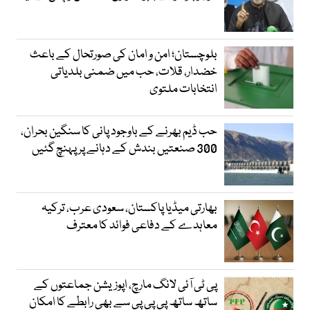
بلوچستان؛ امن و امان کی صورتحال کے باعث
خضدار، قلات، حب میں ضمنی بلدیاتی
انتخابات ملتوی
حب ڈیم بھرنے کے باوجود پانی کا سنگین بحران،
300 صنعتیں بندش کے دہانے پر پہنچ گئیں
بھارتی میڈیا پاکستان، سعودی عرب، ترکیہ
معاہدے کے دفاعی فوائد کا معترف
پی ٹی آئی لانگ مارچ، اپوزیشن جماعتوں کے
ساتھ ساتھ پی پی پی سے بھی رابطے کا امکان