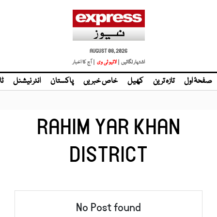
AUGUST 08, 2026
اشتہار لگائیں |
لائیو ٹی وی
| آج کا اخبار
صفحۂ اول
تازہ ترین
کھیل
خاص خبریں
پاکستان
انٹر نیشنل
ٹا
RAHIM YAR KHAN
DISTRICT
No Post found