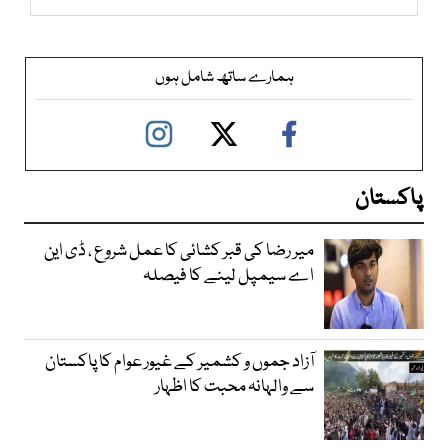
ہمارے ساتھ شامل ہوں
پاکستان
میر رضا کی قبر کشائی کا عمل شروع ، ڈی این
اے سیمپل لینے کا فیصلہ
آزاد جموں و کشمیر کے غیور عوام کا پاکستان
سے والہانہ محبت کا اظہار