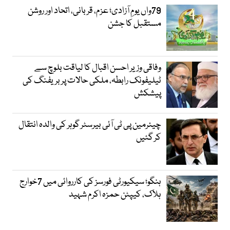
79واں یومِ آزادی؛ عزم، قربانی، اتحاد اور روشن
مستقبل کا جشن
وفاقی وزیر احسن اقبال کا لیاقت بلوچ سے
ٹیلیفونک رابطہ، ملکی حالات پر بریفنگ کی
پیشکش
چیئرمین پی ٹی آئی بیرسٹر گوہر کی والدہ انتقال
کر گئیں
ہنگو؛ سیکیورٹی فورسز کی کارروائی میں 7خوارج
ہلاک، کیپٹن حمزہ اکرم شہید