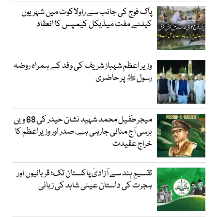
پاک فوج کی جانب سے راولاکوٹ میں شہریوں
کیلئے مفت میڈیکل کیمپس کا انعقاد
وزیر اعظم شہباز شریف کی وفد کے ہمراہ روضہ
رسول ﷺ پر حاضری
میجر طفیل محمد شہید نشان حیدر کی 68 ویں
برسی آج منائی جارہی ہے، صدر اور وزیراعظم کا
خراج عقیدت
تقسیمِ ہند سے آزادیٔ پاکستان تک؛ قربانیوں اور
ہجرت کی داستان عینی شاہد کی زبانی