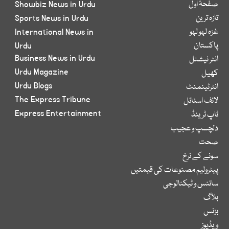
صفحۂ اول
Showbiz News in Urdu
تازہ ترین
Sports News in Urdu
غزہ لہو لہو
International News in
پاکستان
Urdu
Business News in Urdu
انٹر نیشنل
Urdu Magazine
کھیل
Urdu Blogs
انٹرٹینمنٹ
The Express Tribune
لائف اسٹائل
Express Entertainment
ٹاپ ٹرینڈ
دلچسپ و عجیب
صحت
سونے کے نرخ
پیٹرولیم مصنوعات کی قیمتیں
سائنس و ٹیکنالوجی
بلاگ
بزنس
ویڈیوز