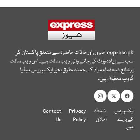
express.pk
خبروں اور حالات حاضرہ سے متعلق پاکستان کی
سب سے زیادہ وزٹ کی جانے والی ویب سائٹ ہے۔ اس ویب سائٹ
پر شائع شدہ تمام مواد کے جملہ حقوق بحق ایکسپریس میڈیا
گروپ محفوظ ہیں۔
ایکسپریس
ضابطہ
Privacy
Contact
کے بارے
اخلاق
Policy
Us
میں