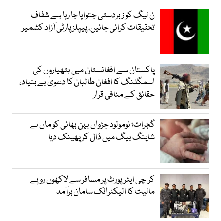
ن لیگ کو زبردستی جتوایا جا رہا ہے شفاف
تحقیقات کرائی جائیں، پیپلز پارٹی آزاد کشمیر
پاکستان سے افغانستان میں ہتھیاروں کی
اسمگلنگ کا افغان طالبان کا دعویٰ بے بنیاد،
حقائق کے منافی قرار
گجرات؛ نومولود جڑواں بہن بھائی کو ماں نے
شاپنگ بیگ میں ڈال کر پھینک دیا
کراچی ایئرپورٹ پر مسافر سے لاکھوں روپے
مالیت کا الیکٹرانک سامان برآمد