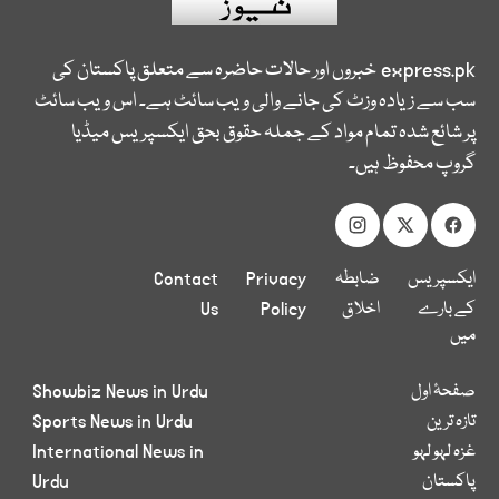
express.pk
خبروں اور حالات حاضرہ سے متعلق پاکستان کی
سب سے زیادہ وزٹ کی جانے والی ویب سائٹ ہے۔ اس ویب سائٹ
پر شائع شدہ تمام مواد کے جملہ حقوق بحق ایکسپریس میڈیا
گروپ محفوظ ہیں۔
ایکسپریس
ضابطہ
Privacy
Contact
کے بارے
اخلاق
Policy
Us
میں
صفحۂ اول
Showbiz News in Urdu
تازہ ترین
Sports News in Urdu
غزہ لہو لہو
International News in
پاکستان
Urdu