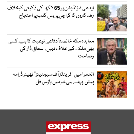
ایدھی فاؤنڈیشن پر 65 لاکھ کی ڈکیتی کیخلاف
رضاکاروں کا کراچی پریس کلب پر احتجاج
معاہدہ مکہ خالصتاً دفاعی نوعیت کا ہے، کسی
بھی ملک کے خلاف نہیں، اسحاق ڈار کی
وضاحت
الحمرا میں ’’فرینڈز آف سیونٹینز‘‘ تھیٹر ڈرامہ
پیش، پہلے ہی شو میں ہاؤس فل