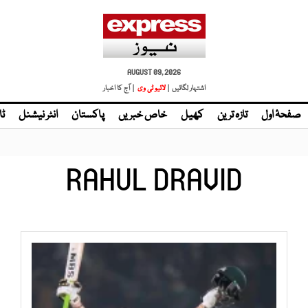
AUGUST 09, 2026
اشتہار لگائیں |
لائیو ٹی وی
| آج کا اخبار
صفحۂ اول
تازہ ترین
کھیل
خاص خبریں
پاکستان
انٹر نیشنل
ٹا
RAHUL DRAVID