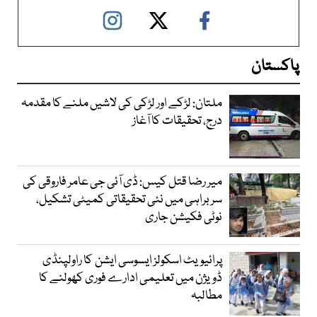
پاکستان
ملتان: لڑکے اور لڑکی کی لاشیں ملنے کا مقدمہ
درج، تحقیقات کا آغاز
میر رضا قتل کیس: ڈی آئی جی عامر فاروقی کی
سربراہی میں نئی تحقیقاتی کمیٹی تشکیل،
نوٹی فکیشن جاری
پرائیویٹ اسکولز ایسوسی ایشن کا راولپنڈی
ڈویژن میں تعلیمی ادارے فوری کھولنے کا
مطالبہ