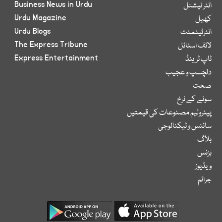
Business News in Urdu
انٹر نیشنل
Urdu Magazine
کھیل
Urdu Blogs
انٹرٹینمنٹ
The Express Tribune
لائف اسٹائل
Express Entertainment
ٹاپ ٹرینڈ
دلچسپ و عجیب
صحت
سونے کے نرخ
پیٹرولیم مصنوعات کی قیمتیں
سائنس و ٹیکنالوجی
بلاگ
بزنس
ویڈیوز
جرائم