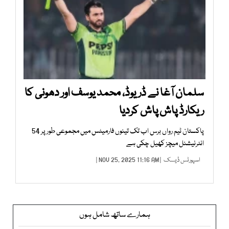
سلمان آغا نے ڈریوڈ، محمد یوسف اور دھونی کا
ریکارڈ پاش پاش کردیا
پاکستان ٹیم رواں برس اب تک تینوں فارمیٹس میں مجموعی طور پر 54
انٹرنیشنل میچز کھیل چکی ہے
اسپورٹس ڈیسک
| NOV 25, 2025 11:16 AM |
ہمارے ساتھ شامل ہوں