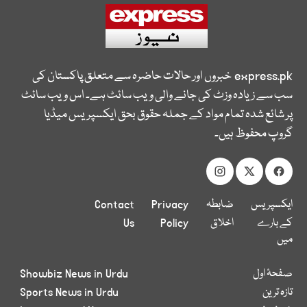
express.pk
خبروں اور حالات حاضرہ سے متعلق پاکستان کی
سب سے زیادہ وزٹ کی جانے والی ویب سائٹ ہے۔ اس ویب سائٹ
پر شائع شدہ تمام مواد کے جملہ حقوق بحق ایکسپریس میڈیا
گروپ محفوظ ہیں۔
ایکسپریس
ضابطہ
Privacy
Contact
کے بارے
اخلاق
Policy
Us
میں
صفحۂ اول
Showbiz News in Urdu
تازہ ترین
Sports News in Urdu