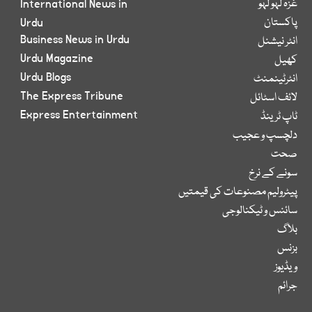
غزہ لہو لہو
International News in
پاکستان
Urdu
Business News in Urdu
انٹر نیشنل
Urdu Magazine
کھیل
Urdu Blogs
انٹرٹینمنٹ
The Express Tribune
لائف اسٹائل
Express Entertainment
ٹاپ ٹرینڈ
دلچسپ و عجیب
صحت
سونے کے نرخ
پیٹرولیم مصنوعات کی قیمتیں
سائنس و ٹیکنالوجی
بلاگ
بزنس
ویڈیوز
جرائم