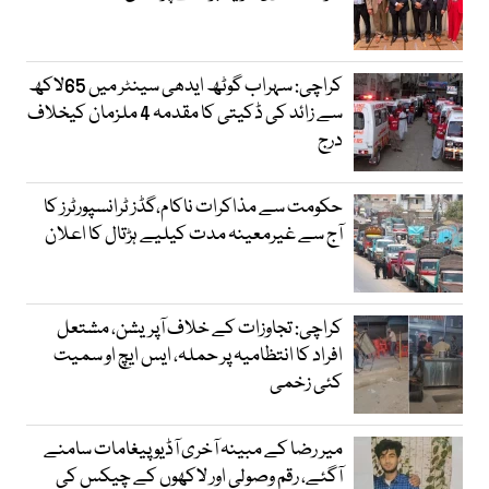
کراچی: سہراب گوٹھ ایدھی سینٹر میں 65لاکھ
سے زائد کی ڈکیتی کا مقدمہ 4 ملزمان کیخلاف
درج
حکومت سے مذاکرات ناکام،گڈز ٹرانسپورٹرز کا
آج سے غیرمعینہ مدت کیلیے ہڑتال کا اعلان
کراچی: تجاوزات کے خلاف آپریشن، مشتعل
افراد کا انتظامیہ پر حملہ، ایس ایچ او سمیت
کئی زخمی
میر رضا کے مبینہ آخری آڈیو پیغامات سامنے
آگئے، رقم وصولی اور لاکھوں کے چیکس کی