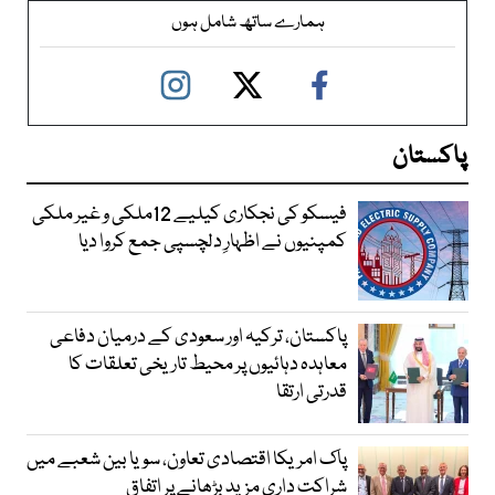
ہمارے ساتھ شامل ہوں
پاکستان
فیسکو کی نجکاری کیلیے 12ملکی و غیر ملکی
کمپنیوں نے اظہارِ دلچسپی جمع کروا دیا
پاکستان، ترکیہ اور سعودی کے درمیان دفاعی
معاہدہ دہائیوں پر محیط تاریخی تعلقات کا
قدرتی ارتقا
پاک امریکا اقتصادی تعاون، سویا بین شعبے میں
شراکت داری مزید بڑھانے پر اتفاق