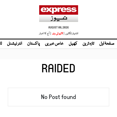
AUGUST 08, 2026
اشتہار لگائیں |
لائیو ٹی وی
| آج کا اخبار
صفحۂ اول
تازہ ترین
کھیل
خاص خبریں
پاکستان
انٹر نیشنل
ٹا
RAIDED
No Post found