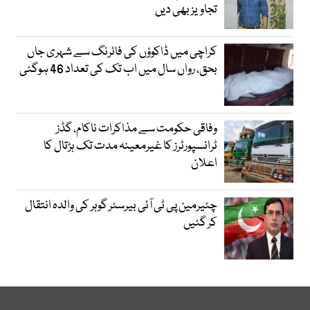
تجاویز بھی دیں
کراچی میں ڈاکوؤں کی فائرنگ سے شہری جاں
بحق، رواں سال میں اب تک کی تعداد 46 ہوگئی
وفاقی حکومت سے مذاکرات ناکام، گڈز
ٹرانسپورٹرز کا غیرمعینہ مدت تک ہڑتال کا
اعلان
چئیرمین پی ٹی آئی بیرسٹر گوہر کی والدہ انتقال
کر گئیں