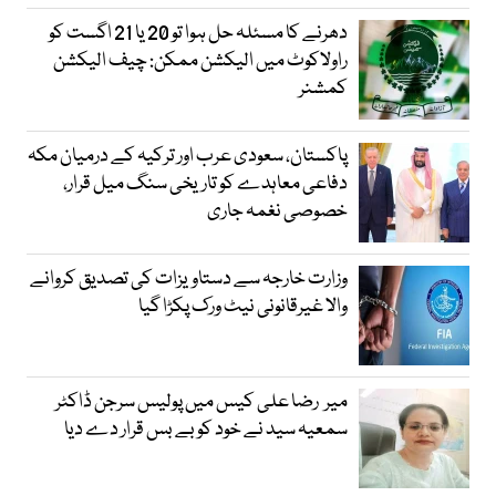
دھرنے کا مسئلہ حل ہوا تو 20 یا 21 اگست کو
راولاکوٹ میں الیکشن ممکن: چیف الیکشن
کمشنر
پاکستان، سعودی عرب اور ترکیہ کے درمیان مکہ
دفاعی معاہدے کو تاریخی سنگ میل قرار،
خصوصی نغمہ جاری
وزارت خارجہ سے دستاویزات کی تصدیق کروانے
والا غیرقانونی نیٹ ورک پکڑا گیا
میر رضا علی کیس میں پولیس سرجن ڈاکٹر
سمعیہ سید نے خود کو بے بس قرار دے دیا