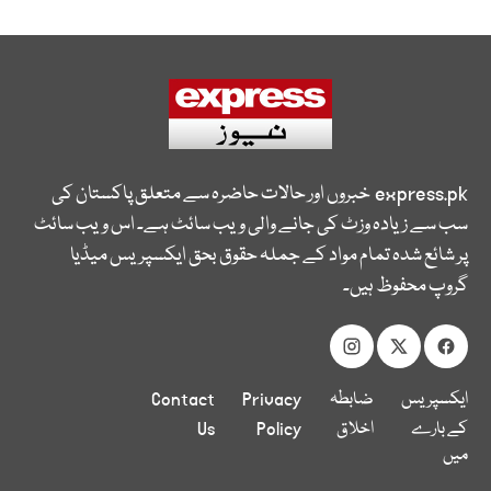
express.pk
خبروں اور حالات حاضرہ سے متعلق پاکستان کی
سب سے زیادہ وزٹ کی جانے والی ویب سائٹ ہے۔ اس ویب سائٹ
پر شائع شدہ تمام مواد کے جملہ حقوق بحق ایکسپریس میڈیا
گروپ محفوظ ہیں۔
ایکسپریس
ضابطہ
Privacy
Contact
کے بارے
اخلاق
Policy
Us
میں