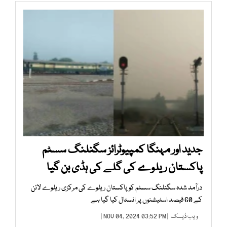
جدید اور مہنگا کمپیوٹرائز سگنلنگ سسٹم
پاکستان ریلوے کی گلے کی ہڈی بن گیا
درآمد شدہ سگنلنگ سسٹم کو پاکستان ریلوے کی مرکزی ریلوے لائن
کے 60 فیصد اسٹیشنوں پر انسٹال کیا گیا ہے
ویب ڈیسک
| NOV 04, 2024 03:52 PM |