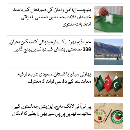
بلوچستان؛ امن و امان کی صورتحال کے باعث
خضدار، قلات، حب میں ضمنی بلدیاتی
انتخابات ملتوی
حب ڈیم بھرنے کے باوجود پانی کا سنگین بحران،
300 صنعتیں بندش کے دہانے پر پہنچ گئیں
بھارتی میڈیا پاکستان، سعودی عرب، ترکیہ
معاہدے کے دفاعی فوائد کا معترف
پی ٹی آئی لانگ مارچ، اپوزیشن جماعتوں کے
ساتھ ساتھ پی پی پی سے بھی رابطے کا امکان