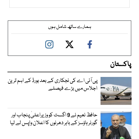
ہمارے ساتھ شامل ہوں
پاکستان
پی آئی اے کی نجکاری کے بعد بورڈ کے اہم ترین
اجلاس میں بڑے فیصلے
حافظ نعیم نے 9 اگست کو وزیراعلیٰ پنجاب اور
گورنر ہاؤسز کے باہر دھرنوں کا اعلان واپس لے لیا