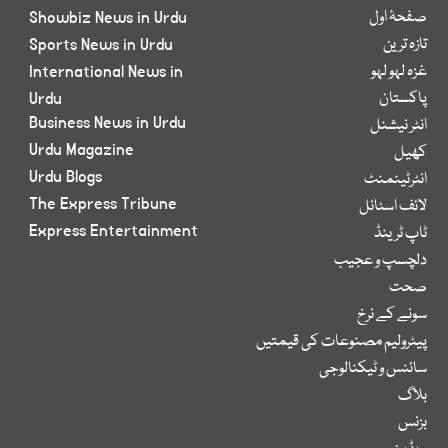
صفحۂ اول
Showbiz News in Urdu
تازہ ترین
Sports News in Urdu
غزہ لہو لہو
International News in
پاکستان
Urdu
Business News in Urdu
انٹر نیشنل
Urdu Magazine
کھیل
Urdu Blogs
انٹرٹینمنٹ
The Express Tribune
لائف اسٹائل
Express Entertainment
ٹاپ ٹرینڈ
دلچسپ و عجیب
صحت
سونے کے نرخ
پیٹرولیم مصنوعات کی قیمتیں
سائنس و ٹیکنالوجی
بلاگ
بزنس