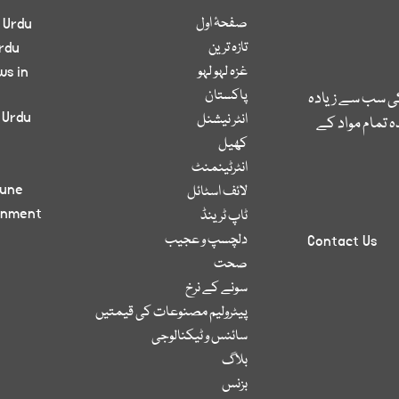
صفحۂ اول
 Urdu
تازہ ترین
rdu
غزہ لہو لہو
ws in
پاکستان
کی سب سے زیادہ
 Urdu
انٹر نیشنل
 تمام مواد کے
کھیل
انٹرٹینمنٹ
bune
لائف اسٹائل
inment
ٹاپ ٹرینڈ
دلچسپ و عجیب
Contact Us
صحت
سونے کے نرخ
پیٹرولیم مصنوعات کی قیمتیں
سائنس و ٹیکنالوجی
بلاگ
بزنس