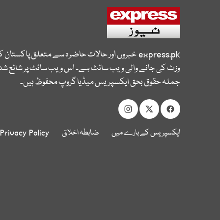
express.pk
خبروں اور حالات حاضرہ سے متعلق پاکستان 
وزٹ کی جانے والی ویب سائٹ ہے۔ اس ویب سائٹ پر شائع شدہ
جملہ حقوق بحق ایکسپریس میڈیا گروپ محفوظ ہیں۔
ایکسپریس کے بارے میں
ضابطہ اخلاق
Privacy Policy