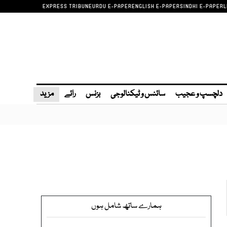
EXPRESS TRIBUNE
URDU E-PAPER
ENGLISH E-PAPER
SINDHI E-PAPER
L
دلچسپ و عجیب
سائنس و ٹیکنالوجی
بزنس
رائے
مزید
ہمارے ساتھ شامل ہوں