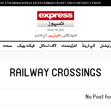
IVE STREAMING
EXPRESS ENTERTAINMENT
CRICKET PAKISTAN
TODAY'S PAPER
AUGUST 08, 2026
اشتہار لگائیں |
| آج کا اخبار
ر نیشنل
ٹاپ ٹرینڈ
انٹرٹینمنٹ
لائف اسٹائل
فیکٹ چیک
صحت
RAILWAY CROSSINGS
No Post fo