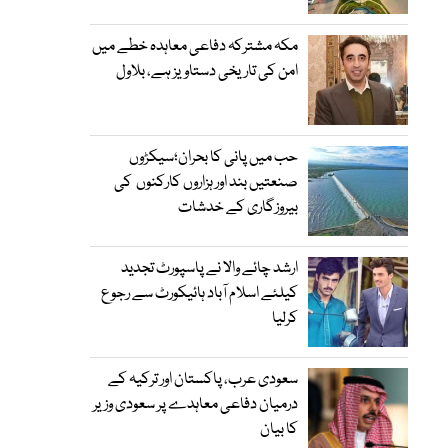
مکہ مشترکہ دفاعی معاہدہ خطے میں
امن کی تاریخی دستاویز ہے، بلاول
حب میں پانی کا بحران؛سیکڑوں
صنعتیں بند اور ہزاروں کارکنوں کی
بیروزگاری کے خدشات
ارشد چائے والا نے پاسپورٹ تجدید
کیلئے اسلام آباد ہائیکورٹ سے رجوع
کرلیا
سعودی عرب، پاکستان اور ترکیہ کے
درمیان دفاعی معاہدے پر سعودی وزیر
کا بیان