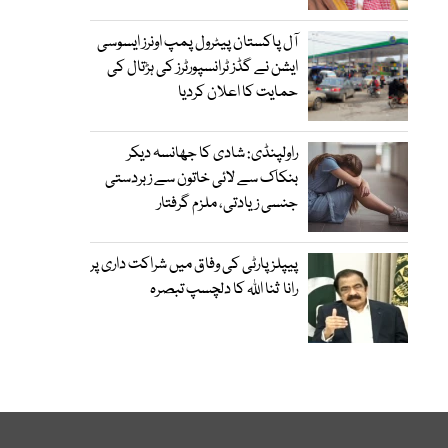
آل پاکستان پیٹرول پمپ اونرز ایسوسی
ایشن نے گڈز ٹرانسپورٹرز کی ہڑتال کی
حمایت کا اعلان کردیا
راولپنڈی: شادی کا جھانسہ دیکر
بنکاک سے لائی خاتون سے زبردستی
جنسی زیادتی، ملزم گرفتار
پیپلز پارٹی کی وفاق میں شراکت داری پر
رانا ثنا اللہ کا دلچسپ تبصرہ