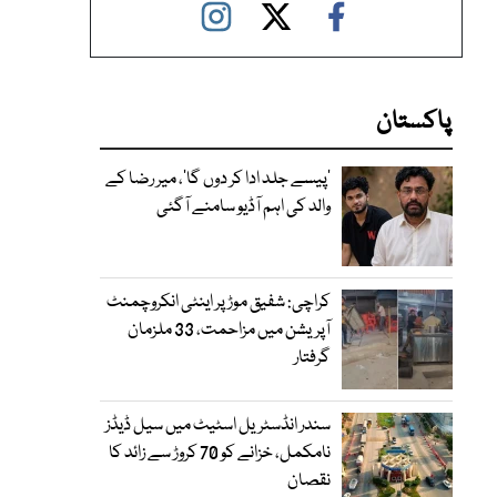
پاکستان
’پیسے جلد ادا کر دوں گا‘، میر رضا کے
والد کی اہم آڈیو سامنے آگئی
کراچی: شفیق موڑ پر اینٹی انکروچمنٹ
آپریشن میں مزاحمت، 33 ملزمان
گرفتار
سندر انڈسٹریل اسٹیٹ میں سیل ڈیڈز
نامکمل، خزانے کو 70 کروڑ سے زائد کا
نقصان