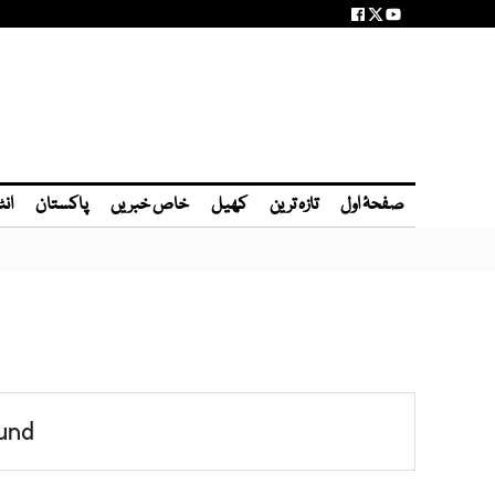
صفحۂ اول
تازہ ترین
کھیل
خاص خبریں
پاکستان
انٹ
und