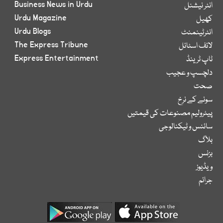
Business News in Urdu
انٹر نیشنل
Urdu Magazine
کھیل
Urdu Blogs
انٹرٹینمنٹ
The Express Tribune
لائف اسٹائل
Express Entertainment
ٹاپ ٹرینڈ
دلچسپ و عجیب
صحت
سونے کے نرخ
پیٹرولیم مصنوعات کی قیمتیں
سائنس و ٹیکنالوجی
بلاگ
بزنس
ویڈیوز
جرائم