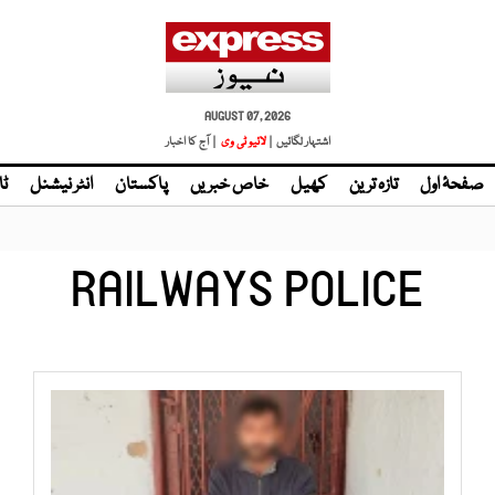
AUGUST 07, 2026
اشتہار لگائیں |
لائیو ٹی وی
| آج کا اخبار
صفحۂ اول
تازہ ترین
کھیل
خاص خبریں
پاکستان
انٹر نیشنل
ٹا
RAILWAYS POLICE