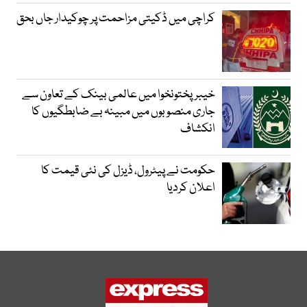
کراچی میں ڈکیتی مزاحمت پر چوکیدار جاں بحق
خیبرپختونخوا میں عالمی بینک کے تعاون سے
جاری منصوبوں میں مبینہ بے ضابطگیوں کا
انکشاف
حکومت نے پیٹرول، ڈیزل کی نئی قیمت کا
اعلان کردیا