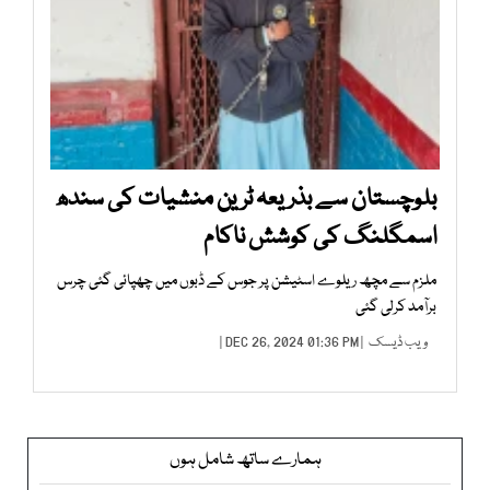
بلوچستان سے بذریعہ ٹرین منشیات کی سندھ
اسمگلنگ کی کوشش ناکام
ملزم سے مچھ ریلوے اسٹیشن پر جوس کے ڈبوں میں چھپائی گئی چرس
برآمد کرلی گئی
ویب ڈیسک
| DEC 26, 2024 01:36 PM |
ہمارے ساتھ شامل ہوں