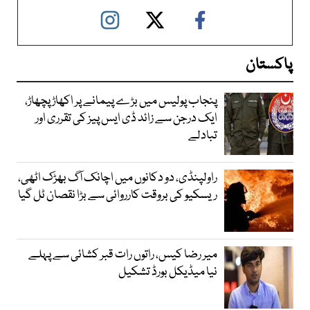
پاکستان
پنجاب پولیس میں بڑے پیمانے پر اکھاڑ پچھاڑ،
ایک درجن سے زائد ڈی ایس پیز کی تقرری اور
تبادلے
راولپنڈی، دو دکانوں میں اچانک آگ بھڑک اٹھی،
ریسکیو کی بروقت کارروائی سے بڑا نقصان ٹل گیا
میر رضا کیس، راتوں رات قبر کشائی سے پہلے
نیا میڈیکل بورڈ تشکیل