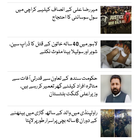
میر رضا علی کے انصاف کیلیے کراچی میں
سول سوسائٹی کا احتجاج
لاہور میں 40 سالہ خاتون کے قتل کا ڈراپ سین،
شوہر اور سوتیلا بیٹا ملوث نکلے
حکومت سندھ کے تعاون سے قدرتی آفات سے
متاثرہ افراد کیلئے گھر تعمیر کر رہے ہیں،
وزیراعلیٰ گلگت بلتستان
راولپنڈی میں والد کے ساتھ گاڑی میں بیٹھنے
کے دوران 6 سالہ بچی پراسرار طور پر لاپتا