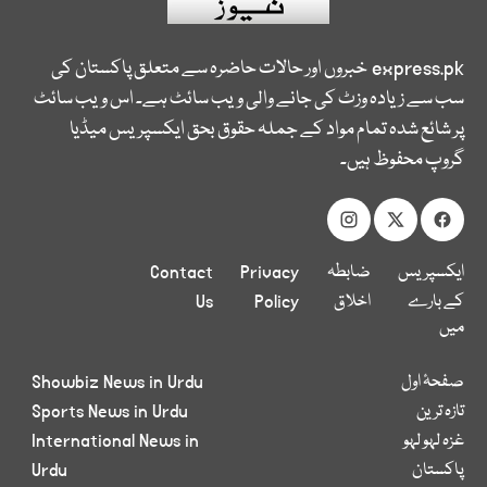
express.pk
خبروں اور حالات حاضرہ سے متعلق پاکستان کی
سب سے زیادہ وزٹ کی جانے والی ویب سائٹ ہے۔ اس ویب سائٹ
پر شائع شدہ تمام مواد کے جملہ حقوق بحق ایکسپریس میڈیا
گروپ محفوظ ہیں۔
ایکسپریس
ضابطہ
Privacy
Contact
کے بارے
اخلاق
Policy
Us
میں
صفحۂ اول
Showbiz News in Urdu
تازہ ترین
Sports News in Urdu
غزہ لہو لہو
International News in
پاکستان
Urdu