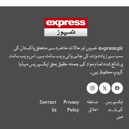
express.pk
خبروں اور حالات حاضرہ سے متعلق پاکستان کی
سب سے زیادہ وزٹ کی جانے والی ویب سائٹ ہے۔ اس ویب سائٹ
پر شائع شدہ تمام مواد کے جملہ حقوق بحق ایکسپریس میڈیا
گروپ محفوظ ہیں۔
ایکسپریس
ضابطہ
Privacy
Contact
کے بارے
اخلاق
Policy
Us
میں