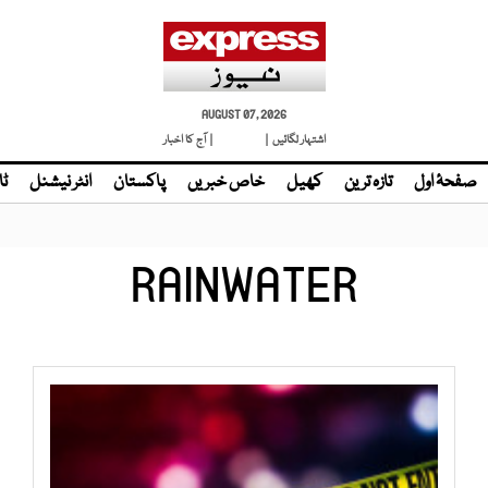
AUGUST 07, 2026
اشتہار لگائیں |
لائیو ٹی وی
| آج کا اخبار
صفحۂ اول
تازہ ترین
کھیل
خاص خبریں
پاکستان
انٹر نیشنل
ٹا
RAINWATER