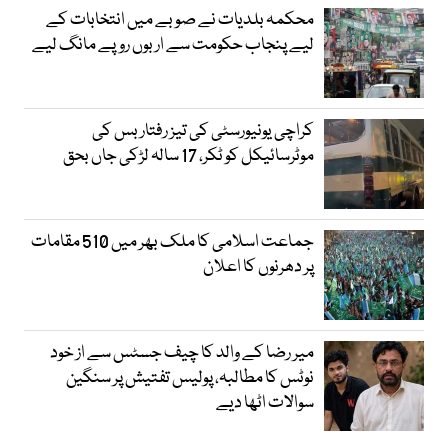
محکمہ بلدیات نے صوبے میں انتخابات کے
لیے پنجاب حکومت سے اربوں روپے مانگ لیے
کراچی یونیورسٹی کی تیز رفتار بس کی
موٹرسائیکل کو ٹکر، 17 سالہ لڑکی جاں بحق
جماعت اسلامی کا ملک بھر میں 510 مقامات
پر دھرنوں کا اعلان
میر رضا کے والد کا چیف جسٹس سے از خود
نوٹس کا مطالبہ، پولیس تفتیش پر سنگین
سوالات اٹھا دیے