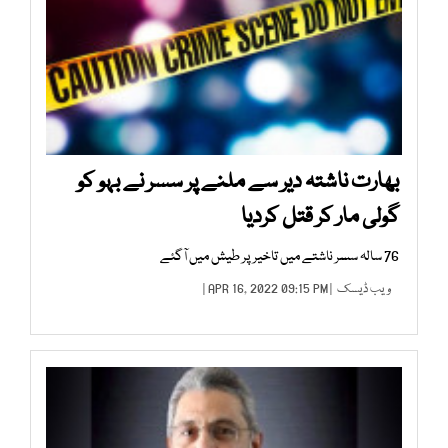
بھارت ناشتہ دیر سے ملنے پر سسر نے بہو کو
گولی مار کر قتل کردیا
76 سالہ سسر ناشتے میں تاخیر پر طیش میں آگئے
ویب ڈیسک
| APR 16, 2022 09:15 PM |