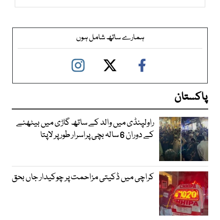
ہمارے ساتھ شامل ہوں
پاکستان
راولپنڈی میں والد کے ساتھ گاڑی میں بیٹھنے
کے دوران 6 سالہ بچی پراسرار طور پر لاپتا
کراچی میں ڈکیتی مزاحمت پر چوکیدار جاں بحق