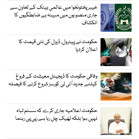
خیبرپختونخوا میں عالمی بینک کے تعاون سے
جاری منصوبوں میں مبینہ بے ضابطگیوں کا
انکشاف
حکومت نے پیٹرول، ڈیزل کی نئی قیمت کا
اعلان کردیا
وفاقی حکومت کا ڈیجیٹل معیشت کے فروغ
کیلئے جدید آئی ٹی کورسز شروع کرنے کا فیصلہ
حکومت اعلامیہ جاری کرے کہ سسٹم تباہ
نہیں ہوا بلکہ ٹھیک چل رہا ہے، پی پی رہنما