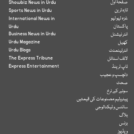
صفحۂ اول
Showbiz News in Urdu
تازہ ترین
Sports News in Urdu
غزہ لہو لہو
International News in
پاکستان
Urdu
Business News in Urdu
انٹر نیشنل
Urdu Magazine
کھیل
Urdu Blogs
انٹرٹینمنٹ
The Express Tribune
لائف اسٹائل
Express Entertainment
ٹاپ ٹرینڈ
دلچسپ و عجیب
صحت
سونے کے نرخ
پیٹرولیم مصنوعات کی قیمتیں
سائنس و ٹیکنالوجی
بلاگ
بزنس
ویڈیوز