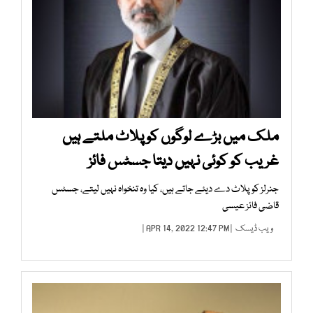
ملک میں بڑے لوگوں کو پلاٹ ملتے ہیں
غریب کو کوئی نہیں دیتا جسٹس فائز
جنرلز کو پلاٹ دے دیئے جاتے ہیں، کیا وہ تنخواہ نہیں لیتے، جسٹس
قاضی فائز عیسی
ویب ڈیسک
| APR 14, 2022 12:47 PM |