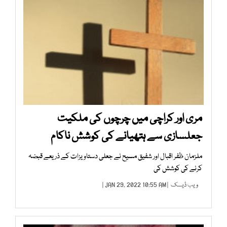
مری اور کراچی میں چرچوں کی ملکیت
جعلسازی سے ہتھیانے کی کوشش ناکام
ملزمان ظفر اقبال اور شفیق مسیح نے جعلی دستاویزات کے ذریعے قبضہ
کرنے کی کوشش کی
ویب ڈیسک
| JAN 29, 2022 10:55 AM |