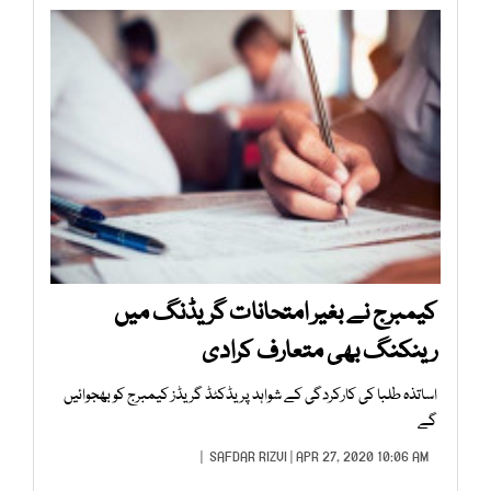
کیمبرج نے بغیر امتحانات گریڈنگ میں
رینکنگ بھی متعارف کرادی
اساتذہ طلبا کی کارکردگی کے شواہد پریڈکٹڈ گریڈز کیمبرج کو بھجوائیں
گے
SAFDAR RIZVI
| APR 27, 2020 10:06 AM |