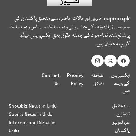
express.pk
خبروں اور حالات حاضرہ سے متعلق پاکستان کی
سب سے زیادہ وزٹ کی جانے والی ویب سائٹ ہے۔ اس ویب سائٹ
پر شائع شدہ تمام مواد کے جملہ حقوق بحق ایکسپریس میڈیا
گروپ محفوظ ہیں۔
ایکسپریس
ضابطہ
Privacy
Contact
کے بارے
اخلاق
Policy
Us
میں
صفحۂ اول
Showbiz News in Urdu
تازہ ترین
Sports News in Urdu
غزہ لہو لہو
International News in
پاکستان
Urdu