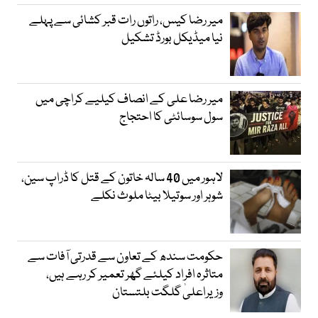
میر رضا کیس، راتوں رات قبر کشائی سے پہلے
نیا میڈیکل بورڈ تشکیل
میر رضا علی کے انصاف کیلیے کراچی میں
سول سوسائٹی کا احتجاج
لاہور میں 40 سالہ خاتون کے قتل کا ڈراپ سین،
شوہر اور سوتیلا بیٹا ملوث نکلے
حکومت سندھ کے تعاون سے قدرتی آفات سے
متاثرہ افراد کیلئے گھر تعمیر کر رہے ہیں،
وزیراعلیٰ گلگت بلتستان