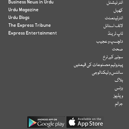
Business News in Urdu
انٹر نیشنل
Urdu Magazine
کھیل
Urdu Blogs
انٹرٹینمنٹ
The Express Tribune
لائف اسٹائل
Express Entertainment
ٹاپ ٹرینڈ
دلچسپ و عجیب
صحت
سونے کے نرخ
پیٹرولیم مصنوعات کی قیمتیں
سائنس و ٹیکنالوجی
بلاگ
بزنس
ویڈیوز
جرائم