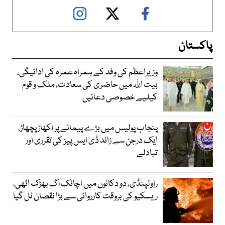
پاکستان
وزیراعظم کی وفد کے ہمراہ عمرہ کی ادائیگی،
بیت اللہ میں حاضری کی سعادت، ملک و قوم
کیلیے خصوصی دعائیں
پنجاب پولیس میں بڑے پیمانے پر اکھاڑ پچھاڑ،
ایک درجن سے زائد ڈی ایس پیز کی تقرری اور
تبادلے
راولپنڈی، دو دکانوں میں اچانک آگ بھڑک اٹھی،
ریسکیو کی بروقت کارروائی سے بڑا نقصان ٹل گیا