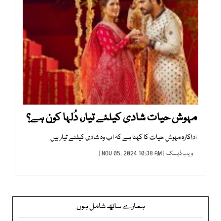
مہوش حیات شادی کیلئے تیار، دُلہا کون ہے؟
اداکارہ مہوش حیات کا کہنا ہے کہ اب وہ شادی کیلئے تیار ہیں
ویب ڈیسک
| NOV 05, 2024 10:38 AM |
ہمارے ساتھ شامل ہوں