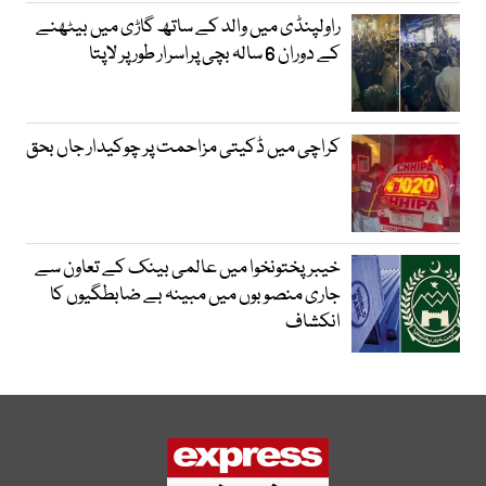
راولپنڈی میں والد کے ساتھ گاڑی میں بیٹھنے
کے دوران 6 سالہ بچی پراسرار طور پر لاپتا
کراچی میں ڈکیتی مزاحمت پر چوکیدار جاں بحق
خیبرپختونخوا میں عالمی بینک کے تعاون سے
جاری منصوبوں میں مبینہ بے ضابطگیوں کا
انکشاف