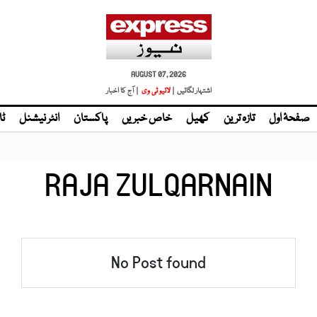
AUGUST 07, 2026
اشتہار لگائیں |
لائیو ٹی وی
| آج کا اخبار
صفحۂ اول
تازہ ترین
کھیل
خاص خبریں
پاکستان
انٹر نیشنل
ٹا
RAJA ZULQARNAIN
No Post found