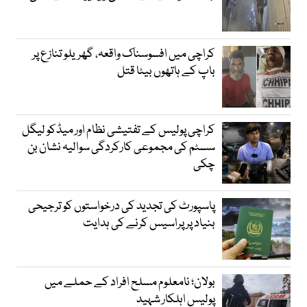
کراچی میں افسوسناک واقعہ، گھریلو تنازع پر
باپ کے ہاتھوں بیٹا قتل
کراچی پولیس کے تفتیشی نظام اور میڈکو لیگل
سسٹم کی مجموعی کارکردگی سوالیہ نشان بن
چکی
پاسپورٹ کی تجدید کی درخواستوں کو ترجیحی
بنیاد پر پراسیس کرنے کی ہدایت
بولان؛ نامعلوم مسلح افراد کے حملے میں
پولیس اہلکار شہید