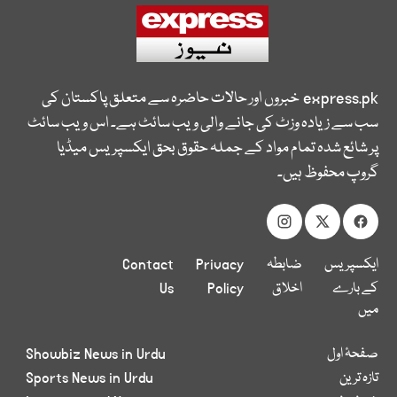
express.pk
خبروں اور حالات حاضرہ سے متعلق پاکستان کی
سب سے زیادہ وزٹ کی جانے والی ویب سائٹ ہے۔ اس ویب سائٹ
پر شائع شدہ تمام مواد کے جملہ حقوق بحق ایکسپریس میڈیا
گروپ محفوظ ہیں۔
ایکسپریس
ضابطہ
Privacy
Contact
کے بارے
اخلاق
Policy
Us
میں
صفحۂ اول
Showbiz News in Urdu
تازہ ترین
Sports News in Urdu