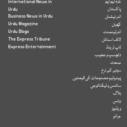
غزہ لہو لہو
International News in
پاکستان
Urdu
Business News in Urdu
انٹر نیشنل
Urdu Magazine
کھیل
Urdu Blogs
انٹرٹینمنٹ
The Express Tribune
لائف اسٹائل
Express Entertainment
ٹاپ ٹرینڈ
دلچسپ و عجیب
صحت
سونے کے نرخ
پیٹرولیم مصنوعات کی قیمتیں
سائنس و ٹیکنالوجی
بلاگ
بزنس
ویڈیوز
جرائم