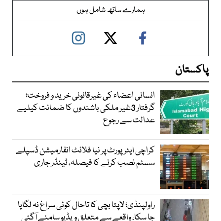
ہمارے ساتھ شامل ہوں
پاکستان
انسانی اعضاء کی غیرقانونی خرید و فروخت؛
گرفتار 3غیر ملکی باشندوں کا ضمانت کیلیے
عدالت سے رجوع
کراچی ایئرپورٹ پر نیا فلائٹ انفارمیشن ڈسپلے
سسٹم نصب کرنے کا فیصلہ، ٹینڈر جاری
راولپنڈی؛ لاپتا بچی کا تاحال کوئی سراغ نہ لگایا
جا سکا، واقعے سے متعلق ویڈیو سامنے آگئی