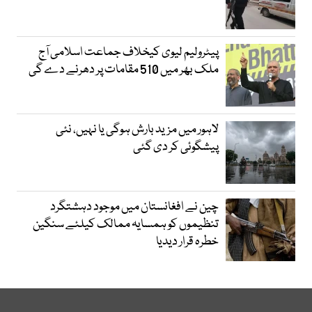
پیٹرولیم لیوی کیخلاف جماعت اسلامی آج
ملک بھر میں 510 مقامات پر دھرنے دے گی
لاہور میں مزید بارش ہوگی یا نہیں، نئی
پیشگوئی کر دی گئی
چین نے افغانستان میں موجود دہشتگرد
تنظیموں کو ہمسایہ ممالک کیلئے سنگین
خطرہ قرار دیدیا