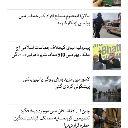
بولان؛ نامعلوم مسلح افراد کے حملے میں
پولیس اہلکار شہید
پیٹرولیم لیوی کیخلاف جماعت اسلامی آج
ملک بھر میں 510 مقامات پر دھرنے دے گی
لاہور میں مزید بارش ہوگی یا نہیں، نئی
پیشگوئی کر دی گئی
چین نے افغانستان میں موجود دہشتگرد
تنظیموں کو ہمسایہ ممالک کیلئے سنگین
خطرہ قرار دیدیا