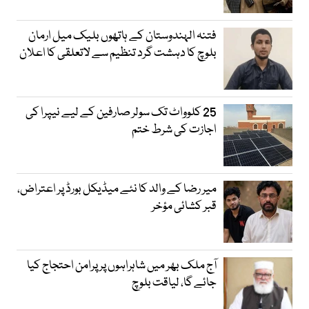
فتنہ الہندوستان کے ہاتھوں بلیک میل ارمان
بلوچ کا دہشت گرد تنظیم سے لاتعلقی کا اعلان
25 کلوواٹ تک سولر صارفین کے لیے نیپرا کی
اجازت کی شرط ختم
میر رضا کے والد کا نئے میڈیکل بورڈ پر اعتراض،
قبر کشائی مؤخر
آج ملک بھر میں شاہراہوں پر پرامن احتجاج کیا
جائے گا، لیاقت بلوچ