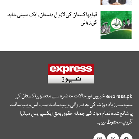
قیامِ پاکستان کی لازوال داستان، ایک عینی شاہد
کی زبانی
express.pk
خبروں اور حالات حاضرہ سے متعلق پاکستان کی
سب سے زیادہ وزٹ کی جانے والی ویب سائٹ ہے۔ اس ویب سائٹ
پر شائع شدہ تمام مواد کے جملہ حقوق بحق ایکسپریس میڈیا
گروپ محفوظ ہیں۔