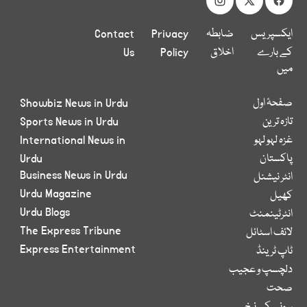
ایکسپریس
ضابطہ
Privacy
Contact
کے بارے
اخلاق
Policy
Us
میں
صفحۂ اول
Showbiz News in Urdu
تازہ ترین
Sports News in Urdu
غزہ لہو لہو
International News in
پاکستان
Urdu
Business News in Urdu
انٹر نیشنل
Urdu Magazine
کھیل
Urdu Blogs
انٹرٹینمنٹ
The Express Tribune
لائف اسٹائل
Express Entertainment
ٹاپ ٹرینڈ
دلچسپ و عجیب
صحت