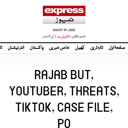
AUGUST 07, 2026
اشتہار لگائیں |
| آج کا اخبار
صفحۂ اول
تازہ ترین
کھیل
خاص خبریں
پاکستان
انٹر نیشنل
ٹا
RAJAB BUT,
YOUTUBER, THREATS,
TIKTOK, CASE FILE,
PO