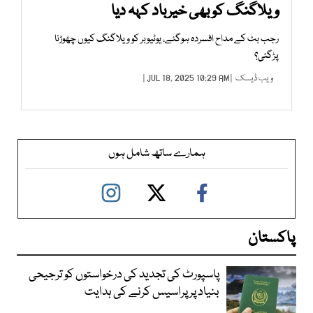
ویلاگنگ کو بھی خیرباد کہہ دیا
رجب بٹ کے مداح افسردہ ہوگئے، یوٹیوبر کو ویلاگنگ کیوں چھوڑنا
پڑگئی؟
ویب ڈیسک
| JUL 18, 2025 10:29 AM |
ہمارے ساتھ شامل ہوں
پاکستان
پاسپورٹ کی تجدید کی درخواستوں کو ترجیحی
بنیاد پر پراسیس کرنے کی ہدایت