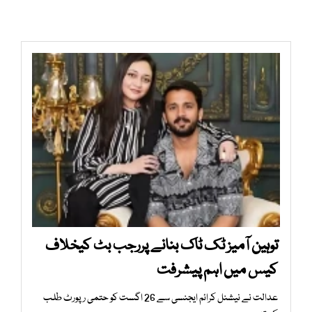
توہین آمیز ٹک ٹاک بنانے پررجب بٹ کیخلاف
کیس میں اہم پیشرفت
عدالت نے نیشنل کرائم ایجنسی سے 26 اگست کو حتمی رپورٹ طلب