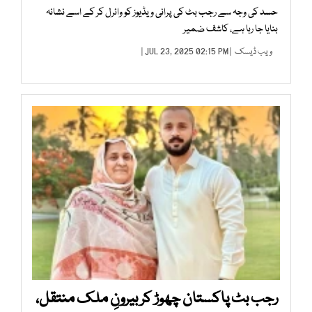
حسد کی وجہ سے رجب بٹ کی پرانی ویڈیوز کو وائرل کر کے اسے نشانہ
بنایا جا رہا ہے، کاشف ضمیر
ویب ڈیسک
| JUL 23, 2025 02:15 PM |
رجب بٹ پاکستان چھوڑ کر بیرونِ ملک منتقل،