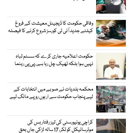
وفاقی حکومت کا ڈیجیٹل معیشت کے فروغ
کیلئے جدید آئی ٹی کورسز شروع کرنے کا فیصلہ
حکومت اعلامیہ جاری کرے کہ سسٹم تباہ
نہیں ہوا بلکہ ٹھیک چل رہا ہے، پی پی رہنما
محکمہ بلدیات نے صوبے میں انتخابات کے
لیے پنجاب حکومت سے اربوں روپے مانگ لیے
کراچی یونیورسٹی کی تیز رفتار بس کی
موٹرسائیکل کو ٹکر، 17 سالہ لڑکی جاں بحق