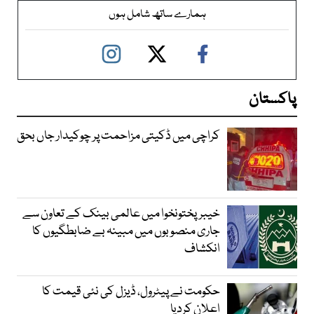
ہمارے ساتھ شامل ہوں
پاکستان
کراچی میں ڈکیتی مزاحمت پر چوکیدار جاں بحق
خیبرپختونخوا میں عالمی بینک کے تعاون سے
جاری منصوبوں میں مبینہ بے ضابطگیوں کا
انکشاف
حکومت نے پیٹرول، ڈیزل کی نئی قیمت کا
اعلان کردیا