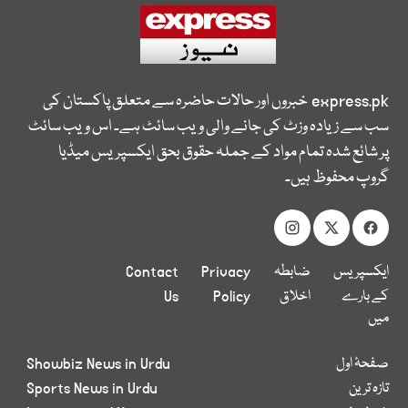
express.pk
خبروں اور حالات حاضرہ سے متعلق پاکستان کی
سب سے زیادہ وزٹ کی جانے والی ویب سائٹ ہے۔ اس ویب سائٹ
پر شائع شدہ تمام مواد کے جملہ حقوق بحق ایکسپریس میڈیا
گروپ محفوظ ہیں۔
ایکسپریس
ضابطہ
Privacy
Contact
کے بارے
اخلاق
Policy
Us
میں
صفحۂ اول
Showbiz News in Urdu
تازہ ترین
Sports News in Urdu