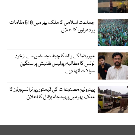
جماعت اسلامی کا ملک بھر میں 510 مقامات
پر دھرنوں کا اعلان
میر رضا کے والد کا چیف جسٹس سے از خود
نوٹس کا مطالبہ، پولیس تفتیش پر سنگین
سوالات اٹھا دیے
پیٹرولیم مصنوعات کی قیمتوں پر ٹرانسپورٹرز کا
ملک بھر میں پہیہ جام ہڑتال کا اعلان