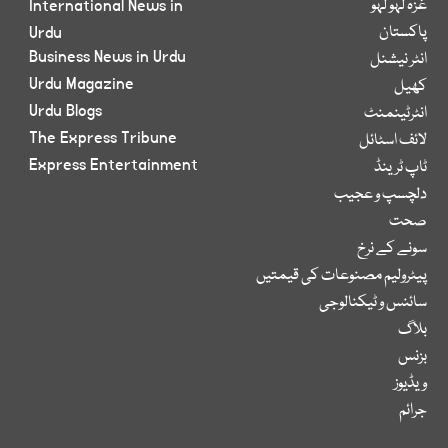
غزہ لہو لہو
International News in
پاکستان
Urdu
Business News in Urdu
انٹر نیشنل
Urdu Magazine
کھیل
Urdu Blogs
انٹرٹینمنٹ
The Express Tribune
لائف اسٹائل
Express Entertainment
ٹاپ ٹرینڈ
دلچسپ و عجیب
صحت
سونے کے نرخ
پیٹرولیم مصنوعات کی قیمتیں
سائنس و ٹیکنالوجی
بلاگ
بزنس
ویڈیوز
جرائم