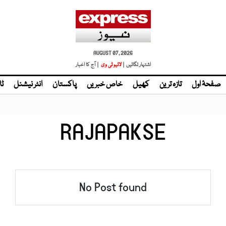
AUGUST 07, 2026
اشتہار لگائیں |
لائیو ٹی وی
| آج کا اخبار
صفحۂ اول
تازہ ترین
کھیل
خاص خبریں
پاکستان
انٹر نیشنل
ٹا
RAJAPAKSE
No Post found