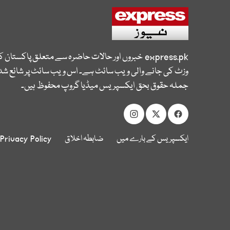
express.pk
خبروں اور حالات حاضرہ سے متعلق پاکستان 
وزٹ کی جانے والی ویب سائٹ ہے۔ اس ویب سائٹ پر شائع شدہ
جملہ حقوق بحق ایکسپریس میڈیا گروپ محفوظ ہیں۔
ایکسپریس کے بارے میں
ضابطہ اخلاق
Privacy Policy