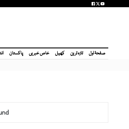
صفحۂ اول
تازہ ترین
کھیل
خاص خبریں
پاکستان
انٹ
und