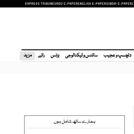
EXPRESS TRIBUNE
URDU E-PAPER
ENGLISH E-PAPER
SINDHI E-PAPER
L
دلچسپ و عجیب
سائنس و ٹیکنالوجی
بزنس
رائے
مزید
ہمارے ساتھ شامل ہوں