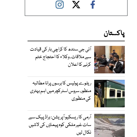
پاکستان
آئی جی سندھ کا کراچی بار کی قیادت
سے ملاقات، وکلاء کا احتجاج ختم
کرنے کا اعلان
ریلوے پولیس کا برسوں پرانا مطالبہ
منظور، سروس اسٹرکچر میں اہم بہتری
کی منظوری
آرمی کا ریسکیو آپریشن: براڈ پیک سے
سات غیر ملکی کوہ پیماؤں کی لاشیں
نکال لیں