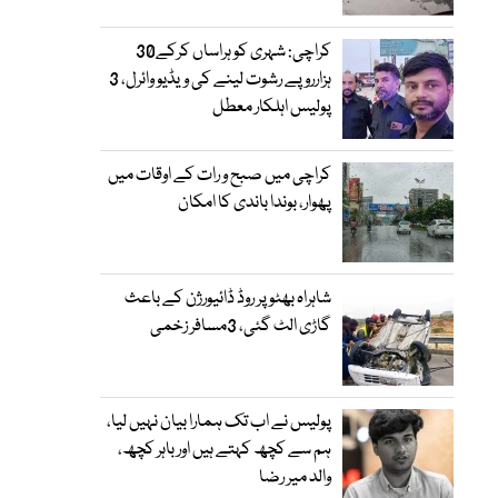
کراچی: شہری کو ہراساں کرکے30
ہزارروپے رشوت لینے کی ویڈیو وائرل، 3
پولیس اہلکار معطل
کراچی میں صبح و رات کے اوقات میں
پھوار، بوندا باندی کا امکان
شاہراہ بھٹو پر روڈ ڈائیورژن کے باعث
گاڑی الٹ گئی، 3مسافر زخمی
پولیس نے اب تک ہمارا بیان نہیں لیا،
ہم سے کچھ کہتے ہیں اور باہر کچھ،
والد میر رضا