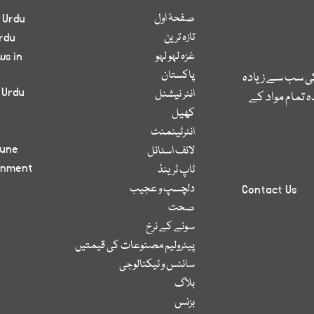
صفحۂ اول
 Urdu
تازہ ترین
rdu
غزہ لہو لہو
ws in
پاکستان
کی سب سے زیادہ
 Urdu
انٹر نیشنل
 تمام مواد کے
کھیل
انٹرٹینمنٹ
bune
لائف اسٹائل
inment
ٹاپ ٹرینڈ
دلچسپ و عجیب
Contact Us
صحت
سونے کے نرخ
پیٹرولیم مصنوعات کی قیمتیں
سائنس و ٹیکنالوجی
بلاگ
بزنس