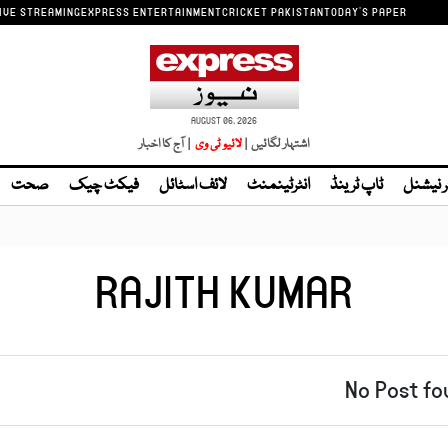
IVE STREAMING
EXPRESS ENTERTAINMENT
CRICKET PAKISTAN
TODAY'S PAPER
AUGUST 06, 2026
اشتہار لگائیں |
| آج کا اخبار
ر نیشنل
ٹاپ ٹرینڈ
انٹرٹینمنٹ
لائف اسٹائل
فیکٹ چیک
صحت
RAJITH KUMAR
No Post fo