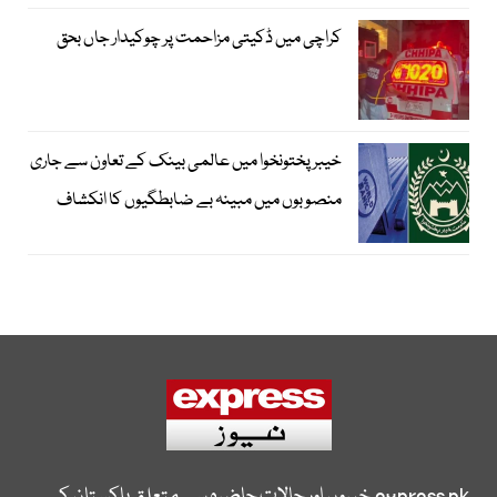
کراچی میں ڈکیتی مزاحمت پر چوکیدار جاں بحق
خیبرپختونخوا میں عالمی بینک کے تعاون سے جاری
منصوبوں میں مبینہ بے ضابطگیوں کا انکشاف
express.pk
خبروں اور حالات حاضرہ سے متعلق پاکستان کی