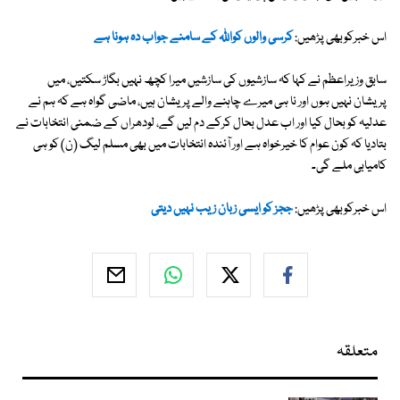
اس خبرکوبھی پڑھیں:
کرسی والوں کواللہ کے سامنے جواب دہ ہونا ہے
سابق وزیراعظم نے کہا کہ سازشیوں کی سازشیں میرا کچھ نہیں بگاڑ سکتیں، میں
پریشان نہیں ہوں اور نا ہی میرے چاہنے والے پریشان ہیں، ماضی گواہ ہے کہ ہم نے
عدلیہ کو بحال کیا اور اب عدل بحال کرکے دم لیں گے، لودھراں کے ضمنی انتخابات نے
بتادیا کہ کون عوام کا خیرخواہ ہے اور آئندہ انتخابات میں بھی مسلم لیگ (ن) کو ہی
کامیابی ملے گی۔
اس خبرکوبھی پڑھیں:
ججز کو ایسی زبان زیب نہیں دیتی
متعلقہ