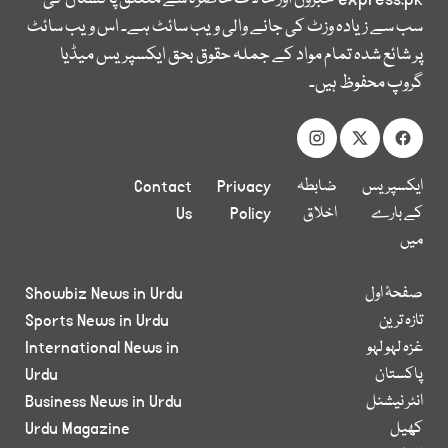
سب سے زیادہ وزٹ کی جانے والی ویب سائٹ ہے۔ اس ویب سائٹ
پر شائع شدہ تمام مواد کے جملہ حقوق بحق ایکسپریس میڈیا
گروپ محفوظ ہیں۔
ایکسپریس
ضابطہ
Privacy
Contact
کے بارے
اخلاق
Policy
Us
میں
صفحۂ اول
Showbiz News in Urdu
تازہ ترین
Sports News in Urdu
غزہ لہو لہو
International News in
پاکستان
Urdu
انٹر نیشنل
Business News in Urdu
کھیل
Urdu Magazine