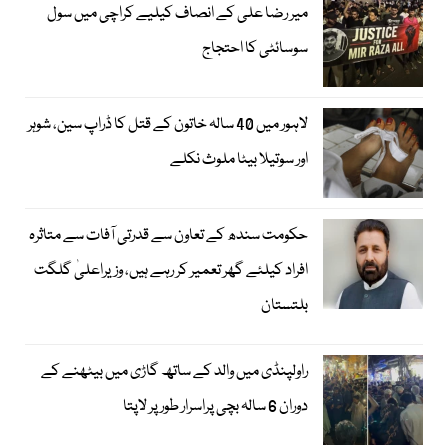
میر رضا علی کے انصاف کیلیے کراچی میں سول
سوسائٹی کا احتجاج
لاہور میں 40 سالہ خاتون کے قتل کا ڈراپ سین، شوہر
اور سوتیلا بیٹا ملوث نکلے
حکومت سندھ کے تعاون سے قدرتی آفات سے متاثرہ
افراد کیلئے گھر تعمیر کر رہے ہیں، وزیراعلیٰ گلگت
بلتستان
راولپنڈی میں والد کے ساتھ گاڑی میں بیٹھنے کے
دوران 6 سالہ بچی پراسرار طور پر لاپتا