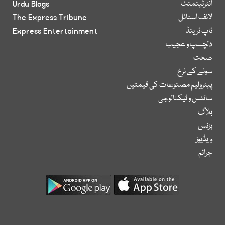
انٹرٹینمنٹ
Urdu Blogs
لائف اسٹائل
The Express Tribune
ٹاپ ٹرینڈ
Express Entertainment
دلچسپ و عجیب
صحت
سونے کے نرخ
پیٹرولیم مصنوعات کی قیمتیں
سائنس و ٹیکنالوجی
بلاگ
بزنس
ویڈیوز
جرائم