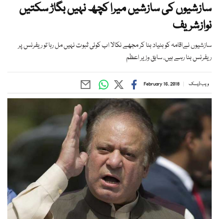
سازشیوں کی سازشیں میرا کچھ نہیں بگاڑ سکتیں
نوازشریف
سازشیوں نےاقامہ کو بنیاد بنا کر مجھے نکالا اب کوئی ثبوت نہیں مل رہا تو ریفرنس پر
ریفرنس بنا رہے ہیں، سابق وزیر اعظم
ویب ڈیسک
February 16, 2018