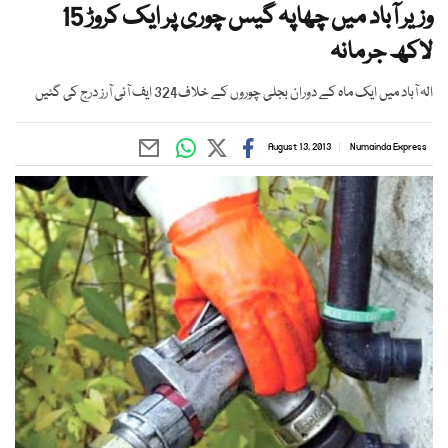
وزیر آباد میں چھاپہ گیس چوری پر ایک کروڑ 15
لاکھ جرمانہ
الہ آباد میں ایک ماہ کے دوران بجلی چوروں کے خلاف324 ایف آئی آرز درج کی گئیں
August 13, 2013
Numainda Express