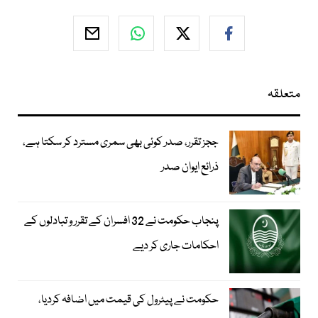
متعلقہ
ججز تقرر، صدر کوئی بھی سمری مسترد کر سکتا ہے،
ذرائع ایوان صدر
پنجاب حکومت نے 32 افسران کے تقرر و تبادلوں کے
احکامات جاری کر دیے
حکومت نے پیٹرول کی قیمت میں اضافہ کردیا،