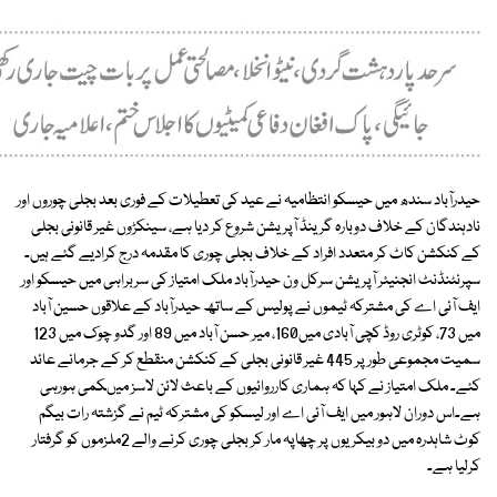
حیدرآباد سندھ میں حیسکو انتظامیہ نے عید کی تعطیلات کے فوری بعد بجلی چوروں اور
نادہندگان کے خلاف دوبارہ گرینڈ آپریشن شروع کر دیا ہے، سینکڑوں غیر قانونی بجلی
کے کنکشن کاٹ کر متعدد افراد کے خلاف بجلی چوری کا مقدمہ درج کرادیے گئے ہیں۔
سپرنٹنڈنٹ انجنیئر آپریشن سرکل ون حیدرآباد ملک امتیاز کی سربراہی میں حیسکو اور
ایف آئی اے کی مشترکہ ٹیموں نے پولیس کے ساتھ حیدرآباد کے علاقوں حسین آباد
میں 73، کوٹری روڈ کچی آبادی میں160، میر حسن آباد میں 89 اور گدو چوک میں 123
سمیت مجموعی طور پر 445 غیر قانونی بجلی کے کنکشن منقطع کر کے جرمانے عائد
کئے۔ ملک امتیاز نے کہا کہ ہماری کارروائیوں کے باعث لائن لاسز میںکمی ہورہی
ہے۔اس دوران لاہور میں ایف آئی اے اور لیسکو کی مشترکہ ٹیم نے گزشتہ رات بیگم
کوٹ شاہدرہ میں دو بیکریوں پر چھاپہ مار کر بجلی چوری کرنے والے 2ملزموں کو گرفتار
کرلیا ہے۔