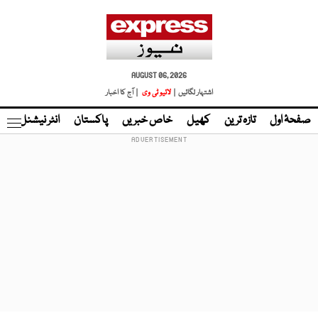
AUGUST 06, 2026
اشتہار لگائیں |
لائیو ٹی وی
| آج کا اخبار
صفحۂ اول
تازہ ترین
کھیل
خاص خبریں
پاکستان
انٹر نیشنل
ٹا