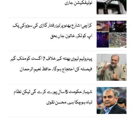
نوٹیفکیشن جاری
کراچی؛ شارع بھٹو پر تیز رفتار گاڑی کی سوزوکی پک
اپ کو ٹکر، خاتون جاں بحق
پیٹرولیم لیوی بھتہ کے خلاف 7 اگست کو ملک گیر
فیصلہ کن احتجاج ہوگا، حافظ نعیم الرحمان
شہباز حکومت 5 سال پورے کرے گی لیکن نظام
تباہ ہوچکا ہے، محسن نقوی