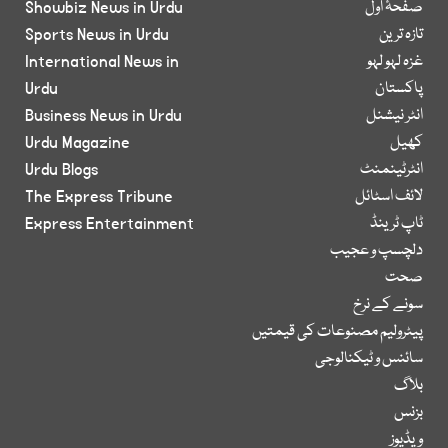
صفحۂ اول
Showbiz News in Urdu
تازہ ترین
Sports News in Urdu
غزہ لہو لہو
International News in
پاکستان
Urdu
انٹر نیشنل
Business News in Urdu
کھیل
Urdu Magazine
انٹرٹینمنٹ
Urdu Blogs
لائف اسٹائل
The Express Tribune
ٹاپ ٹرینڈ
Express Entertainment
دلچسپ و عجیب
صحت
سونے کے نرخ
پیٹرولیم مصنوعات کی قیمتیں
سائنس و ٹیکنالوجی
بلاگ
بزنس
ویڈیوز