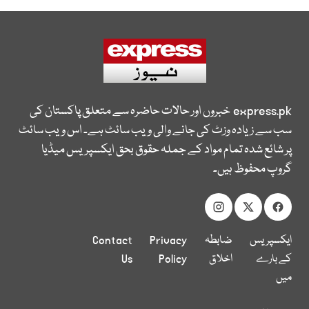
express.pk
خبروں اور حالات حاضرہ سے متعلق پاکستان کی
سب سے زیادہ وزٹ کی جانے والی ویب سائٹ ہے۔ اس ویب سائٹ
پر شائع شدہ تمام مواد کے جملہ حقوق بحق ایکسپریس میڈیا
گروپ محفوظ ہیں۔
ایکسپریس
ضابطہ
Privacy
Contact
کے بارے
اخلاق
Policy
Us
میں