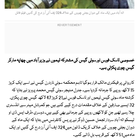
الہ آباد میں ایک ماہ کے دوران بجلی چوروں کے خلاف324 ایف آئی آرز درج کی گئیں. فوٹو: فائل
خصوصی ٹاسک فورس اور سوئی گیس کی مشترکہ ٹیموں نے وزیر آباد میں چھاپہ مارکر
گیس چوری پکڑلی ہے۔
کارروائی پر فیکٹری مالک فرار ہوگیا تاہم محکمہ سوئی ناردرن گیس نے اسے ایک کروڑ
15 لاکھ روپے کا جرمانہ کردیا ہے۔ جنرل منیجر سوئی گیس محمد پرویز نے بتایا کہ
گزشتہ ماہ سوئی گیس ٹیموں اور ٹاسک فورس نے21 کروڑ 47 لاکھ گیس چوری پکڑی،
32 ایسے صارفین کے خلاف مقدمات درج کیے گئے ہیں جو کمرشل میٹر سے انڈسٹری
چلا رہے تھے جن کو لاکھوں روپے کے جرمانے بھی کیے ہیں۔ دوسری طرف ایس ڈی او
لیسکو الہ آباد سردار تجمل حسین ڈوگر نے پریس کانفرنس میں بتایا کہ ایک ماہ کے
دوران بجلی چوروں کے خلاف کریک ڈائون میں324 ایف آئی آرز درج کی گئیں اور ایک
ماہ میں51 لاکھ کے قریب بل ڈالے گئے۔