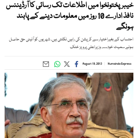
خیبرپختونخوا میں اطلاعات تک رسائی کا آرڈیننس
نافذ ادارے 10 روز میں معلومات دینے کے پابند
ہونگے
احتساب کے بغیراختیار سے کرپشن کی راہیں نکلتی ہیں، شہریوں کو آئینی حق حاصل
ہونے سمیت خود۔۔۔، وزیراعلیٰ پرویز خٹک
August 19, 2013
Numainda Express