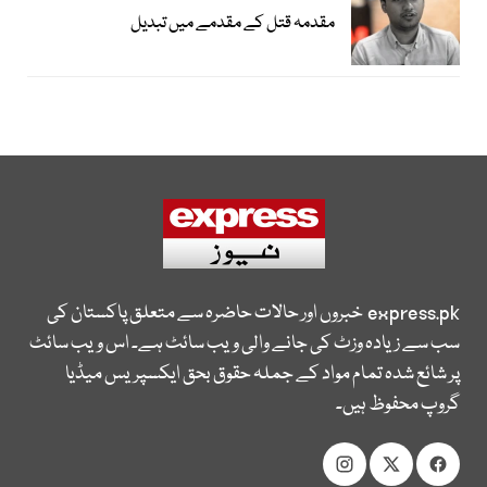
مقدمہ قتل کے مقدمے میں تبدیل
express.pk
خبروں اور حالات حاضرہ سے متعلق پاکستان کی
سب سے زیادہ وزٹ کی جانے والی ویب سائٹ ہے۔ اس ویب سائٹ
پر شائع شدہ تمام مواد کے جملہ حقوق بحق ایکسپریس میڈیا
گروپ محفوظ ہیں۔