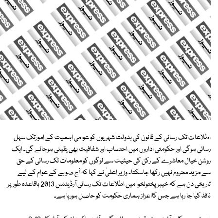
اطلاعات تک رسائی کے قانون کی بدولت شہریوں کو عوامی اہمیت کے امورتک سہل
رسائی ہوگی اور حکومتی اداروں میں احتساب اور شفافیت بھی یقینی ہوجائے گی۔ ایک
روشن خیال معاشرے کے رکن کی حیثیت سے لوگوں کو معلومات تک رسائی کے حق
سے مزید محروم نہیں رکھا جاسکتا۔ وزیر اعلیٰ نے کہا کہ آج صوبے کے عوام کے لیے
تاریخی دن ہے کہ خیبر پختونخوا میں اطلاعات تک رسائی آرڈیننس 2013 باقاعدہ طورپر
نافذ کیا جا رہا ہے جس کااعزاز ہماری حکومت کو حاصل ہورہا ہے۔