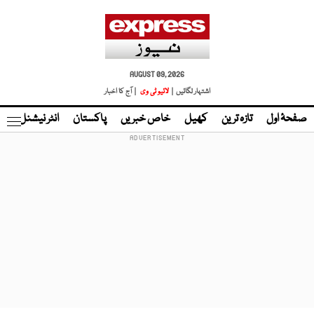
AUGUST 09, 2026
اشتہار لگائیں |
لائیو ٹی وی
| آج کا اخبار
صفحۂ اول
تازہ ترین
کھیل
خاص خبریں
پاکستان
انٹر نیشنل
ٹا