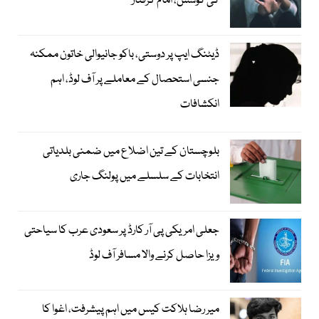
کی کوشش، امام گرفتار
ڈیٹنگ ایپ پر دوستی، باکو جانیوالی خاتون ممکنہ
جنسی استحصال کے معاملے پر آف لوڈ، اہم
انکشافات
بلوچستان کے تین اضلاع میں ضمنی بلدیاتی
انتخابات کے سلسلے میں پولنگ جاری
جعلی امریکی پی آر کارڈ پر سعودی عرب کا سیاحتی
ویزا حاصل کرنے والا مسافر آف لوڈ
میر رضا ہلاکت کیس میں اہم پیشرفت، اغوا کا