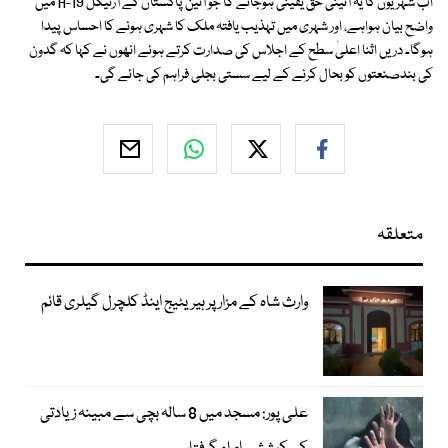
اب شہریوں کا یہ آئینی حق یقینی ہوجائے گا جو آئین پاکستان کے آرٹیکل 19-A میں
واضح بیان ہواہے، اور شہری میں تہذیب یافتہ ملک کا شہری ہونے کا احساس پیدا
ہوگا۔ دریں اثنا اعلیٰ سطح کے اجلاس کی صدارت کرتے ہوئے انھوں نے کہا کہ گدون
کی بندصنعتوں کو بحال کرنے کے لیے سستی بجلی فراہم کی جائے گی۔
متعلقہ
وارث شاہ کے مزار پر ہیریٹیج اینڈ کلچرل گیلری قائم
علی پور: مسجد میں 8 سالہ بچی سے مبینہ زیادتی