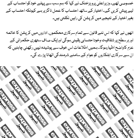
خصوصی تھے۔ وزیراعلیٰ پرویزخٹک نے کہا کہ ہم سب سے پہلے خودکو احتساب کے
لیے پیش کریں گے۔ اختیار کے ساتھ احتساب کا عمل ناگزیر ہے کیونکہ احتساب کے
بغیر اختیار کے نتیجے میں کرپشن کی راہیں نکلتی ہیں۔
انھوں نے کہا کہ اس نئے قانون سے تمام سرکاری محکموں، اداروں میں کرپشن کا خاتمہ
اور ہر سطح پر شفافیت وخوداحتسابی یقینی ہوگی اورایک صاف ستھری حکمرانی کے
عزم کاواضح اظہارہوگا۔ ہمیں اطلاعات اس خوف سے پوشیدہ نہیں رکھنی چاہئیں کہ
ان سے سرکاری اہلکاروں کو عوام کے سامنے شرمندگی اٹھانا پڑے گی۔