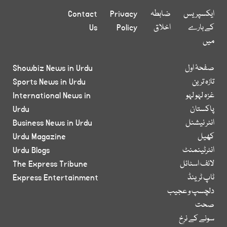
ایکسپریس
ضابطہ
Privacy
Contact
کے بارے
اخلاق
Policy
Us
میں
صفحۂ اول
Showbiz News in Urdu
تازہ ترین
Sports News in Urdu
غزہ لہو لہو
International News in
پاکستان
Urdu
انٹر نیشنل
Business News in Urdu
کھیل
Urdu Magazine
انٹرٹینمنٹ
Urdu Blogs
لائف اسٹائل
The Express Tribune
ٹاپ ٹرینڈ
Express Entertainment
دلچسپ و عجیب
صحت
سونے کے نرخ