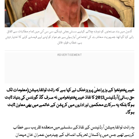
گدون میں بند صنعتوں کو دوبارہ چلانے کیلیے سستی بجلی دینگے، سی سی آئی میں تمام مطالبات سے اتفاق
رائے کیا گیا تھا، جمہوریت معاشرے کی اجتماعی آواز ہوتی ہے جو عوام کو اپنے لیے فیصلے کرنے کا اختیار دیتی
ہے، خطاب فوٹو : فائل
خیبرپختونخوا کے وزیراعلیٰ پرویزخٹک نے کہا ہے کہ رائٹ ٹوانفارمیشن(معلومات تک
حق رسائی) آرڈنینس2013 کا نفاذ خیبرپختونخوامیں نہ صرف گڈ گورننس کی بنیاد ثابت
ہوگا بلکہ یہ سرکاری محکموں اور اداروں میں کرپشن کے خاتمے میں بھی معاون ثابت
ہوگا۔
وہ رائٹ ٹوانفارمیشن آرڈنینس کے نفاذکے سلسلے میں منعقدہ تقریب سے خطاب
کررہے تھے جس میں پاکستان تحریک انصاف کے چیئرمین عمران خان مہمان