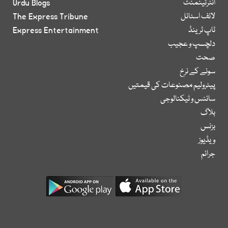
انٹرٹینمنٹ
Urdu Blogs
لائف اسٹائل
The Express Tribune
ٹاپ ٹرینڈ
Express Entertainment
دلچسپ و عجیب
صحت
سونے کے نرخ
پیٹرولیم مصنوعات کی قیمتیں
سائنس و ٹیکنالوجی
بلاگ
بزنس
ویڈیوز
جرائم