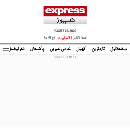
AUGUST 08, 2026
اشتہار لگائیں |
لائیو ٹی وی
| آج کا اخبار
صفحۂ اول
تازہ ترین
کھیل
خاص خبریں
پاکستان
انٹر نیشنل
ٹا