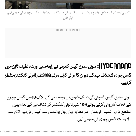
کمپنی ترجمان کے مطابق یہاں چار پوائنٹس سے گیس کی مین لائن سے براہ راست گیس چوری کی جارہی تھی۔
فوٹو: فائل
HYDERABAD:
سوئی سدرن گیس کمپنی نے رابعہ سٹی اور شاہ لطیف ٹاؤن میں
گیس چوری کیخلاف مہم کے دوران کارروائی کرتے ہوئے3100غیر قانونی کنکشنز منقطع
کردیے۔
سوئی سدرن گیس کمپنی کی ٹاسک فورس نے رابعہ سٹی کے بلاک 18میں گیس چوروں
کے خلاف کارروائی کرتے ہوئے 400 غیر قانونی کنکشنز کی نشاندہی کے بعد انھیں
منقطع کردیا، کمپنی ترجمان کے مطابق یہاں چار پوائنٹس سے گیس کی مین لائن سے
براہ راست گیس چوری کی جارہی تھی۔