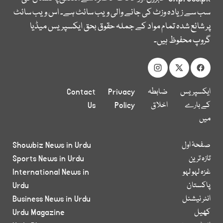
سب سے زیادہ وزٹ کی جانے والی ویب سائٹ ہے۔ اس ویب سائٹ
پر شائع شدہ تمام مواد کے جملہ حقوق بحق ایکسپریس میڈیا
گروپ محفوظ ہیں۔
ایکسپریس
ضابطہ
Privacy
Contact
کے بارے
اخلاق
Policy
Us
میں
صفحۂ اول
Showbiz News in Urdu
تازہ ترین
Sports News in Urdu
غزہ لہو لہو
International News in
پاکستان
Urdu
انٹر نیشنل
Business News in Urdu
کھیل
Urdu Magazine