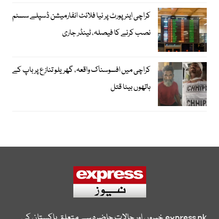
کراچی ایئرپورٹ پر نیا فلائٹ انفارمیشن ڈسپلے سسٹم
نصب کرنے کا فیصلہ، ٹینڈر جاری
کراچی میں افسوسناک واقعہ، گھریلو تنازع پر باپ کے
ہاتھوں بیٹا قتل
express.pk
خبروں اور حالات حاضرہ سے متعلق پاکستان کی