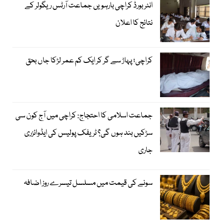
انٹر بورڈ کراچی بارہویں جماعت آرٹس ریگولر کے
نتائج کا اعلان
کراچی؛ پہاڑ سے گر کر ایک کم عمر لڑکا جاں بحق
جماعت اسلامی کا احتجاج: کراچی میں آج کون سی
سڑکیں بند ہوں گی؟ ٹریفک پولیس کی ایڈوائزری
جاری
سونے کی قیمت میں مسلسل تیسرے روز اضافہ