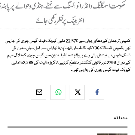
کمپنی ترجمان کے مطابق یہاں سے 22,576 ملین کیوبک فیٹ گیس چوری کی جارہی
تھی ،کمپنی کو سالانہ36لاکھ کا نقصان اٹھانا پڑرہا تھا،اس سے قبل سوئی سدرن کی
ٹاسک فورس نے نیشنل ہائی وے پر واقع شاہ لطیف ٹاؤن میں گیس چوری کیخلاف مہم
کے دوران 2700غیر قانونی کنکنشز منقطع کردیے ،2کروڑ مالیت کی 152,388ملین
کیوبک فیٹ گیس چوری کی جارہی تھی۔
متعلقہ