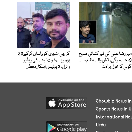
میر رضا علی کی قبر کشائی صبح
کراچی: شہری کو ہراساں کرکے30
9 بجے ہوگی، لاش والے مقام سے
ہزارروپے رشوت لینے کی ویڈیو
گولی کا خول برآمد
وائرل، 3 پولیس اہلکار معطل
Showbiz News in
Sports News in U
International Ne
Urdu