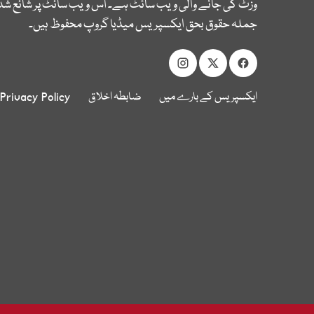
وزٹ کی جانے والی ویب سائٹ ہے۔ اس ویب سائٹ پر شائع شدہ
جملہ حقوق بحق ایکسپریس میڈیا گروپ محفوظ ہیں۔
ایکسپریس کے بارے میں
ضابطہ اخلاق
Privacy Policy