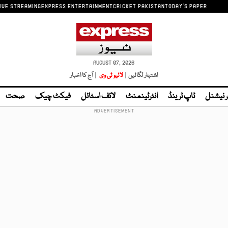
IVE STREAMING
EXPRESS ENTERTAINMENT
CRICKET PAKISTAN
TODAY'S PAPER
AUGUST 07, 2026
اشتہار لگائیں |
لائیو ٹی وی
| آج کا اخبار
ر نیشنل
ٹاپ ٹرینڈ
انٹرٹینمنٹ
لائف اسٹائل
فیکٹ چیک
صحت