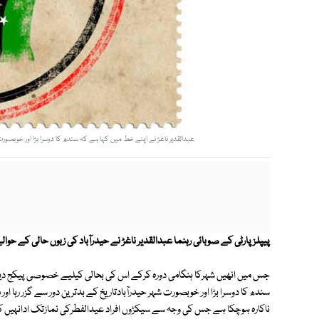
عبدالقدیر ناغڑ نے اپنے خط میں کہا ہے کہ سندھ کا دوسرا بڑا اور خوبصورت ش
پیپلزپارٹی کے صوبائی رہنما عبدالقدیر ناغڑ نے حیدرآباد کی زبوں حالی کے حوا
جس میں انھیں شہرکا ہنگامی دورہ کرکے اس کی بحالی کیلیے خصوصی پیکج دینے 
سندھ کا دوسرا بڑا اور خوبصورت شہر حیدرآبادتاریخ کے بدترین دور سے گزر رہا اور
ناکارہ ہوچکا ہے جس کی وجہ سے سیکڑوں افراد عیدالفطرکی نمازتک ادانہیں کرس