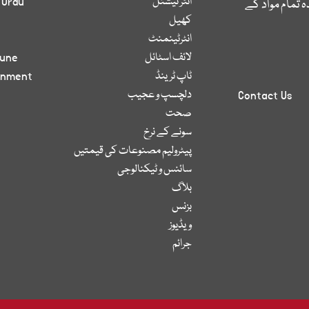
انٹر نیشنل
 Urdu
 تمام مواد کے
کھیل
انٹرٹینمنٹ
لائف اسٹائل
bune
ٹاپ ٹرینڈ
inment
دلچسپ و عجیب
Contact Us
صحت
سونے کے نرخ
پیٹرولیم مصنوعات کی قیمتیں
سائنس و ٹیکنالوجی
بلاگ
بزنس
ویڈیوز
جرائم