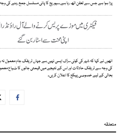
پڑا ہوا ہے جس سے تعفن اٹھ رہا ہے،سیوریج کا پانی مسلسل جمع رہنے کی وج
انھوں نے کہا کہ شہر کی کوئی سڑک ایسی نہیں ہے جہاں ٹریفک جام معمول نہ 
کی وجہ سے ٹریفک حادثات اور اس کے نتیجے میں قیمتی جانوں کا ضیاع معمول 
بحالی کے لیے خصوصی پیکج کا اعلان کریں۔
متعلقہ