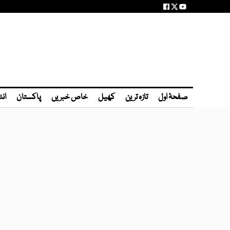
صفحۂ اول
تازہ ترین
کھیل
خاص خبریں
پاکستان
انٹ