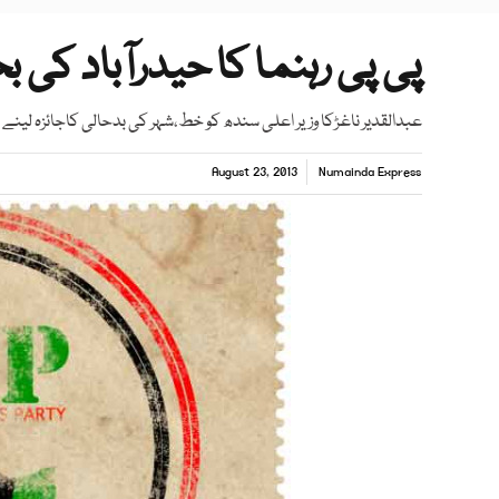
پی پی رہنما کا حیدرآباد کی 
عبدالقدیر ناغڑکا وزیر اعلی سندھ کو خط،شہر کی بدحالی کاجائزہ لین
August 23, 2013
Numainda Express