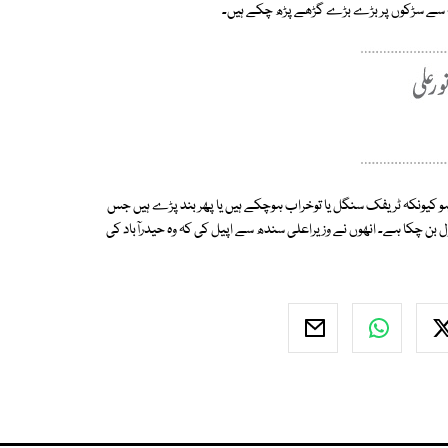
ہ سے سڑکوں پر بڑے بڑے گڑھے پڑھ چکے ہیں۔
ہو کیونکہ ٹریفک سنگل یا توخراب ہوچکے ہیں یا پھر بند پڑے ہیں جس
بن چکا ہے۔ انھوں نے وزیراعلی سندھ سے اپیل کی کہ وہ حیدرآباد کی