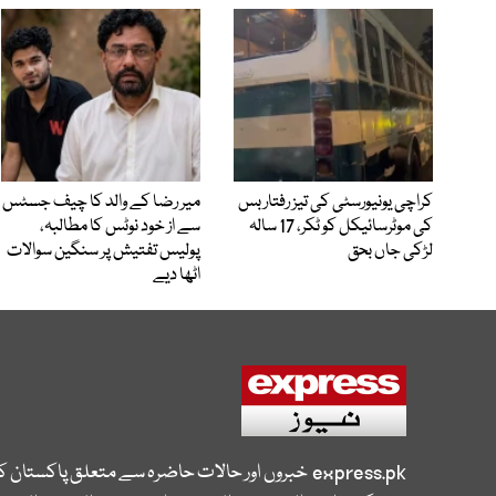
کراچی یونیورسٹی کی تیز رفتار بس
میر رضا کے والد کا چیف جسٹس
کی موٹرسائیکل کو ٹکر، 17 سالہ
سے از خود نوٹس کا مطالبہ،
لڑکی جاں بحق
پولیس تفتیش پر سنگین سوالات
اٹھا دیے
express.pk
خبروں اور حالات حاضرہ سے متعلق پاکستان 