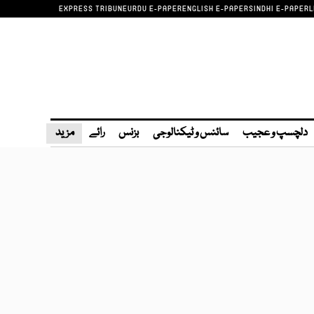
EXPRESS TRIBUNE
URDU E-PAPER
ENGLISH E-PAPER
SINDHI E-PAPER
L
دلچسپ و عجیب
سائنس و ٹیکنالوجی
بزنس
رائے
مزید