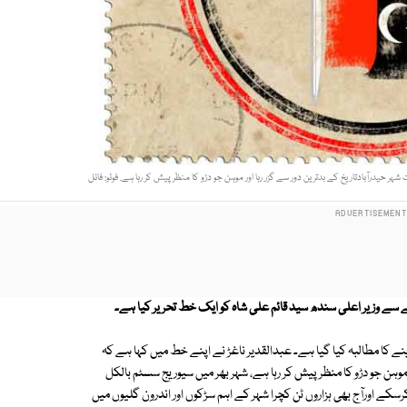
ہر حیدرآبادتاریخ کے بدترین دور سے گزر رہا اور موہن جو دڑو کا منظر پیش کر رہا ہے. فوٹو: فائل
لے سے وزیر اعلی سندھ سید قائم علی شاہ کو ایک خط تحریر کیا ہے۔
کا مطالبہ کیا گیا ہے۔ عبدالقدیر ناغڑ نے اپنے خط میں کہا ہے کہ
 موہن جو دڑو کا منظر پیش کر رہا ہے، شہر بھر میں سیوریج سسٹم بالکل
کے اورآج بھی ہزاروں ٹن کچرا شہر کے اہم سڑکوں اور اندرون گلیوں میں