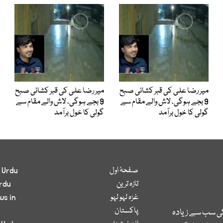
میر رضا علی کی قبر کشائی صبح
میر رضا علی کی قبر کشائی صبح
9 بجے ہوگی، لاش والے مقام سے
9 بجے ہوگی، لاش والے مقام سے
گولی کا خول برآمد
گولی کا خول برآمد
صفحۂ اول
 Urdu
تازہ ترین
rdu
غزہ لہو لہو
ws in
پاکستان
کی سب سے زیادہ