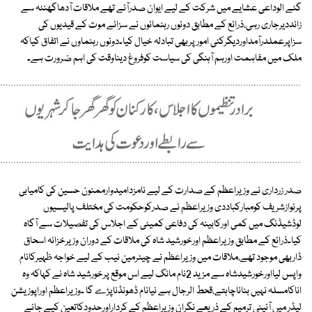
گئے الوداعی عشایے میں شرکت کے لیے ایوان صدرآئے تھے ملاقات آدھاگھنٹہ سے
زائددیرجاری رہی،ذرائع کے مطابق دونوں رہنمائوں نے سزائے موت کے قیدیوں کی
سزاپرعملدرآمداوردیگرکئی امورپربھی تبادلہ خیال کیا۔دونوں رہنماوں نے اتفاق کیاکہ
ملک میں مفاہمت اورہم آہنگی کی سیاست کوفروغ دیناوقت کی اہم ضرورت ہے۔
صدر زرداری نے وزیراعظم کے صدارت کے لیے نامزدامیدوارممنون حسین کی کامیابی
پرنوازشریف کومبارکباددی وزیراعظم نے صدرکوحکومت کی مختلف پالیسیوں
لوڈشیڈنگ میں کمی اورکابینہ کی دفاعی کمیٹی کے اجلاس کی تفصیلات سے آگاہ
کیا۔ذرائع کے مطابق وزیراعظم اورخورشید شاہ کی ملاقات کے دوران وزیرخزانہ اسحاق
ڈاربھی موجود تھے،ملاقات میں وزیراعظم نے چیئرمین نیب کے لیے خواجہ ظہیرکانام
واپس لیااورخورشیدشاہ سے مزید 2نام مانگ لیے اس موقع پرخورشید شاہ نے کہاکہ وہ
اناکامسلہ نہیں بناناچاہتے،قحط الرجال ہے نیانام ڈھونڈناپڑے گا ۔وزیراعظم اوراپوزیشن
لیڈر میں آئینی ترمیم کے ذریعے نگران وزیراعظم کے کرداراورحدودکاتعین کیے جانے