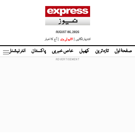
AUGUST 06, 2026
اشتہار لگائیں |
لائیو ٹی وی
| آج کا اخبار
صفحۂ اول
تازہ ترین
کھیل
خاص خبریں
پاکستان
انٹر نیشنل
ٹا