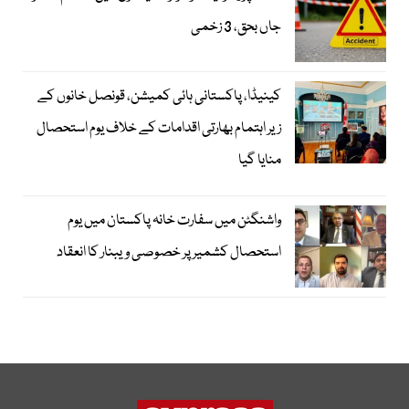
جاں بحق، 3 زخمی
کینیڈا، پاکستانی ہائی کمیشن، قونصل خانوں کے
زیر اہتمام بھارتی اقدامات کے خلاف یوم استحصال
منایا گیا
واشنگٹن میں سفارت خانہ پاکستان میں یوم
استحصال کشمیر پر خصوصی ویبنار کا انعقاد