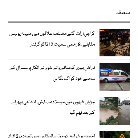
متعلقہ
کراچی؛ رات گئے مختلف علاقوں میں مبینہ پولیس
مقابلے، 8 زخمی سمیت 12 ڈاکو گرفتار
ناراض بیوی کو منانے والے شوہر نے انکار پر سسرال کے
سامنے خود کو آگ لگا لی
جڑواں شہروں میں موسلادھار بارش، نالہ لئی بپھرنے
کے بعد تھم گیا
احمد پور شرقیہ، دو موٹر سائیکلوں میں تصادم، 2 افراد