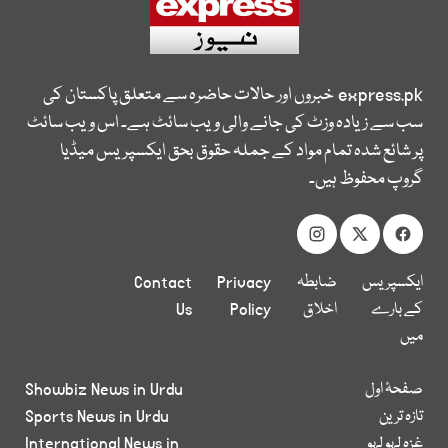
express.pk
خبروں اور حالات حاضرہ سے متعلق پاکستان کی
سب سے زیادہ وزٹ کی جانے والی ویب سائٹ ہے۔ اس ویب سائٹ
پر شائع شدہ تمام مواد کے جملہ حقوق بحق ایکسپریس میڈیا
گروپ محفوظ ہیں۔
ایکسپریس
ضابطہ
Privacy
Contact
کے بارے
اخلاق
Policy
Us
میں
صفحۂ اول
Showbiz News in Urdu
تازہ ترین
Sports News in Urdu
غزہ لہو لہو
International News in