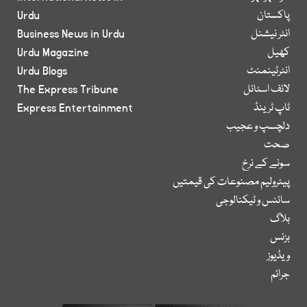
پاکستان
Urdu
انٹر نیشنل
Business News in Urdu
کھیل
Urdu Magazine
انٹرٹینمنٹ
Urdu Blogs
لائف اسٹائل
The Express Tribune
ٹاپ ٹرینڈ
Express Entertainment
دلچسپ و عجیب
صحت
سونے کے نرخ
پیٹرولیم مصنوعات کی قیمتیں
سائنس و ٹیکنالوجی
بلاگ
بزنس
ویڈیوز
جرائم