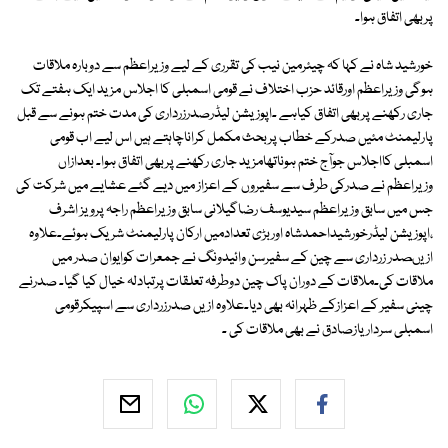
پربھی اتفاق ہوا۔
خورشید شاہ نے کہا کہ چیئرمین نیب کی تقرری کے لیے وزیراعظم سے دوبارہ ملاقات
ہوگی وزیراعظم اورقائد حزب اختلاف نے قومی اسمبلی کا اجلاس مزید ایک ہفتے تک
جاری رکھنے پربھی اتفاق کیاہے ۔اپوزیشن لیڈرصدرزرداری کی مدت ختم ہونے سے قبل
پارلیمنٹ مئیں صدرکے خطاب پربحث مکمل کراناچاہتے ہیں اس لیے اب قومی
اسمبلی کااجلاس جوآج ختم ہوناتھامزید جاری رکھنے پربھی اتفاق ہوا۔ بعدازاں
وزیراعظم نے صدرکی طرف سے سفیروں کے اعزاز میں دیے گئے عشایے میں شرکت کی
جس میں سابق وزیراعظم سیدیوسف رضاگیلانی سابق وزیراعظم راجہ پرویز اشرف
،اپوزیشن لیڈرخورشیداحمدشاہ اوربڑی تعدادمیں ارکان پارلیمنٹ شریک ہوئے۔علاوہ
ازیںصدر زرداری سے چین کے سفیرسن وائیدونگ نے جمعرات کوایوان صدر میں
ملاقات کی۔ملاقات کے دوران پاک چین دوطرفہ تعلقات پرتبادلہ خیال کیا گیا۔ صدرنے
چینی سفیر کے اعزازکے ظہرانہ بھی دیا۔علاوہ ازیں صدرزرداری سے اسپیکرقومی
اسمبلی سرداریازصادق نے بھی ملاقات کی ۔