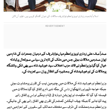
اسلام آباد:صدر زرداری اوروزیراعظم نوازشریف ملاقات کے دوران گفتگو کررہے ہیں ۔ فوٹو : آن لائن
صدرآصف علی زرداری اوروزیراعظم میاںنوازشریف کے درمیان جمعرات کی شام میں
ایوان صدرمیں ملاقات ہوئی جس میں ملک کی تازہ ترین سیاسی صورتحال پرتبادلہ
خیال کیاگیا،وزیراعظم نے قائد حزب اختلاف سید خورشید شاہ سے بھی انکی رہائشگاہ
پرملاقات کی اورخورشیدشاہ کی ہمشیرہ کے انتقال پران سے تعزیت کی۔
وزیراعظم اورخورشید شاہ کی ملاقات میں چئیرمین نیب کی تقرری پرمشاورت ہوئی
جبکہ خواجہ ظہیراوررانابھگوان داس کی جگہ نئے نام پراتفاق کیاگیا۔ملاقات میں
فیصلہ کیا گیا کہ حکومت اوراپوزیشن دوبارہ 2، 2نام دینگے اوراس پراتفاق رائے
پیداکیاجائے گاجبکہ چیف الیکشن کمشنرکی تقرری بھی اتفاق رائے بھی کی جائیگی۔
وزیراعظم صدرمملکت کی طرف سے مختلف ممالک کے سفیروں کے اعزازمیں دیے