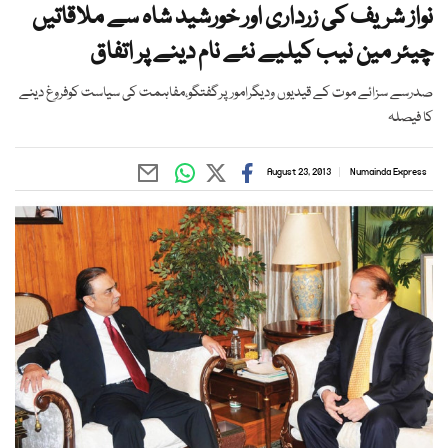
نواز شریف کی زرداری اور خورشید شاہ سے ملاقاتیں
چیئر مین نیب کیلیے نئے نام دینے پر اتفاق
صدرسے سزائے موت کے قیدیوں ودیگرامورپرگفتگو،مفاہمت کی سیاست کوفروغ دینے
کا فیصلہ
August 23, 2013
Numainda Express