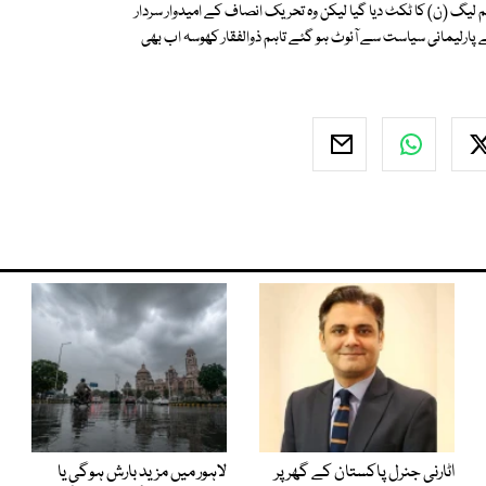
یگ (ن) کا ٹکٹ دیا گیا لیکن وہ تحریک انصاف کے امیدوار سردار
رلیمانی سیاست سے آئوٹ ہو گئے تاہم ذوالفقار کھوسہ اب بھی
اٹارنی جنرل پاکستان کے گھر پر
لاہور میں مزید بارش ہوگی یا