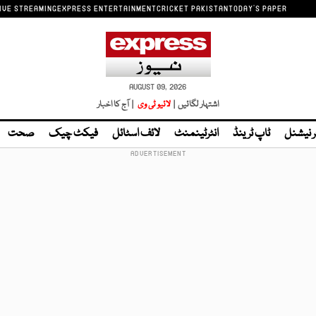
IVE STREAMING
EXPRESS ENTERTAINMENT
CRICKET PAKISTAN
TODAY'S PAPER
AUGUST 09, 2026
اشتہار لگائیں |
لائیو ٹی وی
| آج کا اخبار
ر نیشنل
ٹاپ ٹرینڈ
انٹرٹینمنٹ
لائف اسٹائل
فیکٹ چیک
صحت