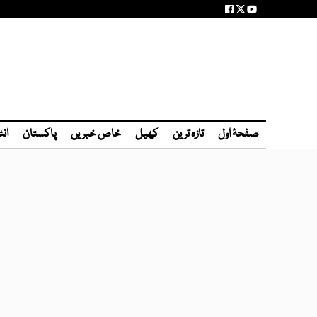
صفحۂ اول
تازہ ترین
کھیل
خاص خبریں
پاکستان
انٹ