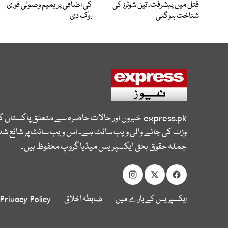
قتل میں پیشرفت، تین شوٹرز کی
کی اضافی پریمیم وصولی فوری
شناخت ہوگئی
روک دی
express.pk
خبروں اور حالات حاضرہ سے متعلق پاکستان 
وزٹ کی جانے والی ویب سائٹ ہے۔ اس ویب سائٹ پر شائع شدہ
جملہ حقوق بحق ایکسپریس میڈیا گروپ محفوظ ہیں۔
ایکسپریس کے بارے میں
ضابطہ اخلاق
Privacy Policy