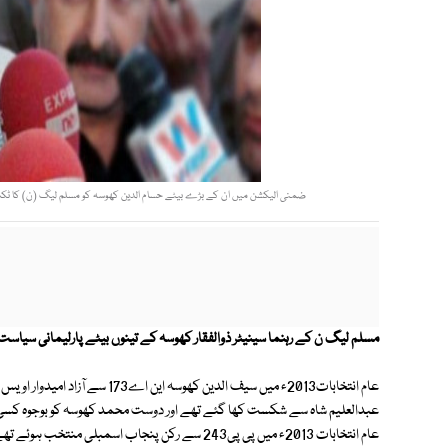
ضمنی الیکشن میں ان کے بڑے بیٹے حسام الدین کھوسہ کو مسلم لیگ (ن) کا ٹکٹ 
مسلم لیگ ن کے رہنما سینیٹر ذوالفقار کھوسہ کے تینوں بیٹے پارلیمانی سیاس
عبدالعلیم شاہ سے شکست کھا گئے تھے اور دوست محمد کھوسہ کو بوجوہ کسی
عام انتخابات 2013ء میں پی پی243 سے رکن پنجاب اس