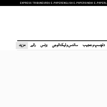
EXPRESS TRIBUNE
URDU E-PAPER
ENGLISH E-PAPER
SINDHI E-PAPER
L
دلچسپ و عجیب
سائنس و ٹیکنالوجی
بزنس
رائے
مزید