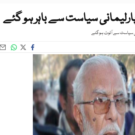
پارلیمانی سیاست سے باہر ہو گئے
انی سیاست سے آئوٹ ہوگئے