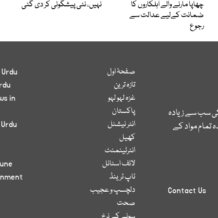
چھاپا مارنے والے اہلکاروں کا
نہیں، نئی پیشگوئی کر دی گئی
ضمانت کےلیے عدالت سے
رجوع
صفحۂ اول
 Urdu
تازہ ترین
rdu
غزہ لہو لہو
ws in
پاکستان
کی سب سے زیادہ
انٹر نیشنل
 Urdu
 تمام مواد کے
کھیل
انٹرٹینمنٹ
لائف اسٹائل
bune
ٹاپ ٹرینڈ
inment
دلچسپ و عجیب
Contact Us
صحت
سونے کے نرخ