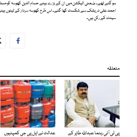
ہو گئے تھے۔ ضمنی الیکشن میں ان کے بڑے بیٹے حسام الدین کھوسہ کو مسلم ل
احمد علی دریشک سے شکست کھا گئے۔ اس طرح کھوسہ سردار کے تینوں بیٹے پا
سینٹ کے رکن ہیں۔
متعلقہ
پی ٹی آئی رہنما عبداللہ طایر کے
عدالت نے ایل پی جی کمپنیوں