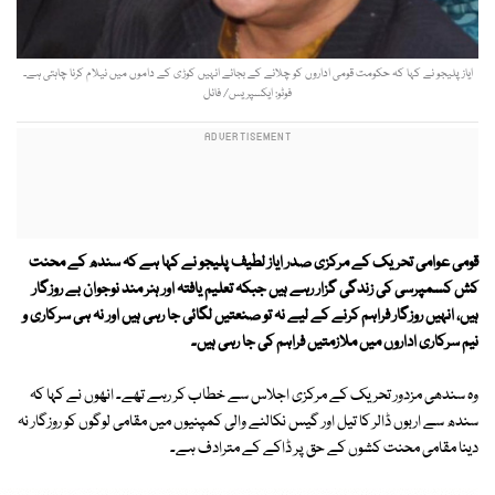
ایاز پلیجو نے کہا کہ حکومت قومی اداروں کو چلانے کے بجائے انہیں کوڑی کے داموں میں نیلام کرنا چاہتی ہے۔
فوٹو: ایکسپریس/ فائل
قومی عوامی تحریک کے مرکزی صدر ایاز لطیف پلیجو نے کہا ہے کہ سندھ کے محنت
کش کسمپرسی کی زندگی گزار رہے ہیں جبکہ تعلیم یافتہ اور ہنر مند نوجوان بے روزگار
ہیں، انہیں روزگار فراہم کرنے کے لیے نہ تو صنعتیں لگائی جا رہی ہیں اور نہ ہی سرکاری و
نیم سرکاری اداروں میں ملازمتیں فراہم کی جا رہی ہیں۔
وہ سندھی مزدور تحریک کے مرکزی اجلاس سے خطاب کر رہے تھے۔ انھوں نے کہا کہ
سندھ سے اربوں ڈالر کا تیل اور گیس نکالنے والی کمپنیوں میں مقامی لوگوں کو روزگار نہ
دینا مقامی محنت کشوں کے حق پر ڈاکے کے مترادف ہے۔