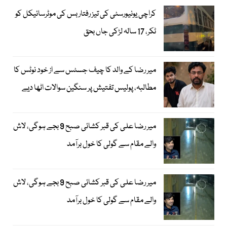
کراچی یونیورسٹی کی تیز رفتار بس کی موٹرسائیکل کو
ٹکر، 17 سالہ لڑکی جاں بحق
میر رضا کے والد کا چیف جسٹس سے از خود نوٹس کا
مطالبہ، پولیس تفتیش پر سنگین سوالات اٹھا دیے
میر رضا علی کی قبر کشائی صبح 9 بجے ہوگی، لاش
والے مقام سے گولی کا خول برآمد
میر رضا علی کی قبر کشائی صبح 9 بجے ہوگی، لاش
والے مقام سے گولی کا خول برآمد