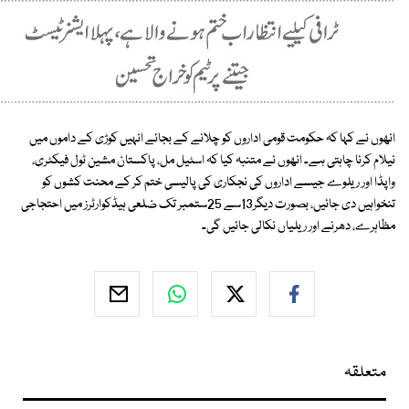
انھوں نے کہا کہ حکومت قومی اداروں کو چلانے کے بجائے انہیں کوڑی کے داموں میں
نیلام کرنا چاہتی ہے۔ انھوں نے متنبہ کیا کہ اسٹیل مل، پاکستان مشین ٹول فیکٹری،
واپڈا اور ریلوے جیسے اداروں کی نجکاری کی پالیسی ختم کر کے محنت کشوں کو
تنخواہیں دی جائیں، بصورت دیگر13سے 25ستمبر تک ضلعی ہیڈکوارٹرز میں احتجاجی
مظاہرے، دھرنے اور ریلیاں نکالی جائیں گی۔
متعلقہ