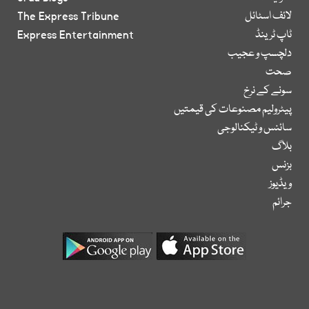
لائف اسٹائل
The Express Tribune
ٹاپ ٹرینڈ
Express Entertainment
دلچسپ و عجیب
صحت
سونے کے نرخ
پیٹرولیم مصنوعات کی قیمتیں
سائنس و ٹیکنالوجی
بلاگ
بزنس
ویڈیوز
جرائم