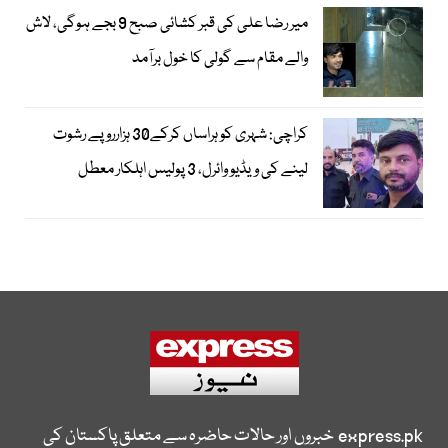
میر رضا علی کی قبر کشائی صبح 9 بجے ہوگی، لاش
والے مقام سے گولی کا خول برآمد
کراچی: شہری کو ہراساں کرکے30 ہزارروپے رشوت
لینے کی ویڈیو وائرل، 3 پولیس اہلکار معطل
express.pk
خبروں اور حالات حاضرہ سے متعلق پاکستان کی