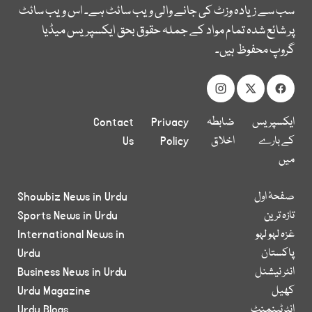
سب سے زیادہ وزٹ کی جانے والی ویب سائٹ ہے۔ اس ویب سائٹ
پر شائع شدہ تمام مواد کے جملہ حقوق بحق ایکسپریس میڈیا
گروپ محفوظ ہیں۔
ایکسپریس
ضابطہ
Privacy
Contact
کے بارے
اخلاق
Policy
Us
میں
صفحۂ اول
Showbiz News in Urdu
تازہ ترین
Sports News in Urdu
غزہ لہو لہو
International News in
پاکستان
Urdu
انٹر نیشنل
Business News in Urdu
کھیل
Urdu Magazine
انٹرٹینمنٹ
Urdu Blogs