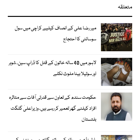
متعلقہ
میر رضا علی کے انصاف کیلیے کراچی میں سول
سوسائٹی کا احتجاج
لاہور میں 40 سالہ خاتون کے قتل کا ڈراپ سین، شوہر
اور سوتیلا بیٹا ملوث نکلے
حکومت سندھ کے تعاون سے قدرتی آفات سے متاثرہ
افراد کیلئے گھر تعمیر کر رہے ہیں، وزیراعلیٰ گلگت
بلتستان