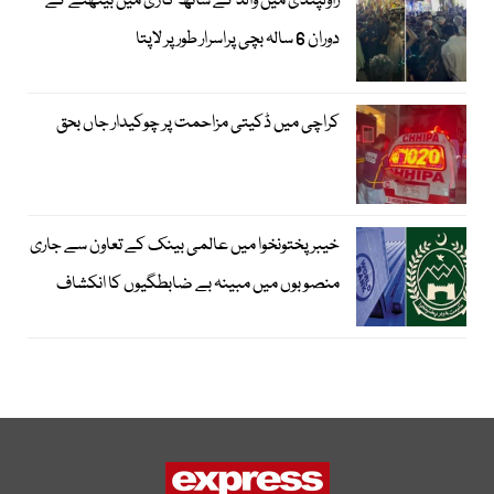
راولپنڈی میں والد کے ساتھ گاڑی میں بیٹھنے کے
دوران 6 سالہ بچی پراسرار طور پر لاپتا
کراچی میں ڈکیتی مزاحمت پر چوکیدار جاں بحق
خیبرپختونخوا میں عالمی بینک کے تعاون سے جاری
منصوبوں میں مبینہ بے ضابطگیوں کا انکشاف