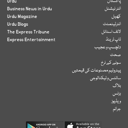
پاکستان
Urdu
انٹر نیشنل
Business News in Urdu
کھیل
Urdu Magazine
انٹرٹینمنٹ
Urdu Blogs
لائف اسٹائل
The Express Tribune
ٹاپ ٹرینڈ
Express Entertainment
دلچسپ و عجیب
صحت
سونے کے نرخ
پیٹرولیم مصنوعات کی قیمتیں
سائنس و ٹیکنالوجی
بلاگ
بزنس
ویڈیوز
جرائم