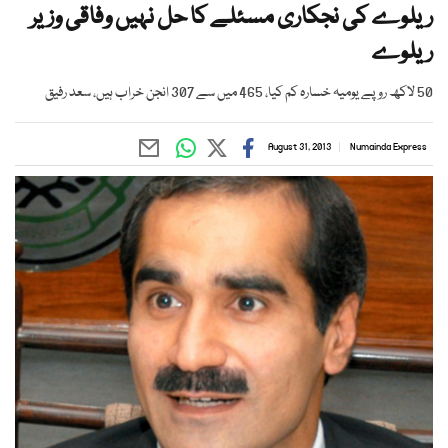
ریلوے کی نجکاری مسئلے کا حل نہیں وفاقی وزیر
ریلوے
50 لاکھ روپے یومیہ خسارہ کم کیا، 465 میں سے 307 انجن خراب ہیں، سعد رفیق
August 31, 2013
Numainda Express