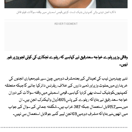
ناکارہ انجن دینے والی کمپنیاں بلیک لسٹ کردیں،قومی اسمبلی میں وقفہ سوالات۔ فوٹو: فائل
وفاقی وزیرریلوے خواجہ سعدرفیق نے کہاہے کہ ریلوے نجکاری کی کوئی تجویززیر غور
نہیں۔
نئے چیئرمین نیب کی تعیناتی کے بعدمشرف دورمیں چین سے غیرمعیاری انجنوں کی
خریداری میںملوث وزیراور ذمے داروں کے خلاف ریفرنس دائرکیا جائے گاجبکہ متعلقہ
کمپنیوںکوبلیک لسٹ بھی کردیا گیاہے۔ قومی اسمبلی میں وقفہ سوالات کے دوران
خواجہ سعد رفیق نے بتایاکہ ریلوے کے پاس465ڈیزل والیکٹرک انجن ہیں۔ ان
میںسے157قابل استعمال جبکہ 307 خراب ہیں۔ شگفتہ جمانی کے سوال کے جواب
میں انھوںنے بتایاکہ مشرف دورمیں69انجن لیے گئے جو قابل استعمال ہی نہیں۔