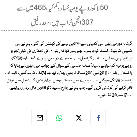
گزشتہ دورمیں بھی اسی کمپنی سے75انجن لینے کی کوشش کی گئی۔ ہم نے اس
کمپنی کو بلیک لسٹ کردیا ہے۔ انھوںنے کہاکہ ریلوے کی نجکاری کی کوئی تجویز
زیرغور نہیں، نہ اس مسئلے کایہ حل ہے۔ ہمارے دورمیں ریلوے کاخسارہ 50لاکھ
روپے یومیہ کم ہواہے۔ سید آصف حسنین کے سوال کے جواب میں انھوںنے بتایا کہ
پاکستان ریلوے 2011میں 208مسافر ٹرینیں چلارہا تھا جو 74تک کم ہوگئیں۔ تاہم اب
یہ تعداد 96تک ہوگئی ہے۔ ریلوے میںمسافر اورمال بردارٹرینوں کے عمل میں توازن
قائم کرنے کی کوشش کریں گے۔ جب ہم نے چارج سنبھالاتو 8انجن مال برداری پرتھے،
اب 17سے 20 تک ہیں۔