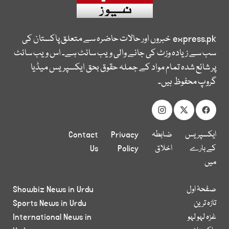
express.pk
خبروں اور حالات حاضرہ سے متعلق پاکستان کی
سب سے زیادہ وزٹ کی جانے والی ویب سائٹ ہے۔ اس ویب سائٹ
پر شائع شدہ تمام مواد کے جملہ حقوق بحق ایکسپریس میڈیا
گروپ محفوظ ہیں۔
ایکسپریس
ضابطہ
Privacy
Contact
کے بارے
اخلاق
Policy
Us
میں
صفحۂ اول
Showbiz News in Urdu
تازہ ترین
Sports News in Urdu
غزہ لہو لہو
International News in