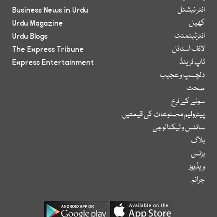
انٹر نیشنل
Business News in Urdu
کھیل
Urdu Magazine
انٹرٹینمنٹ
Urdu Blogs
لائف اسٹائل
The Express Tribune
ٹاپ ٹرینڈ
Express Entertainment
دلچسپ و عجیب
صحت
سونے کے نرخ
پیٹرولیم مصنوعات کی قیمتیں
سائنس و ٹیکنالوجی
بلاگ
بزنس
ویڈیوز
جرائم