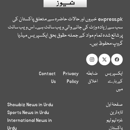
express.pk
خبروں اور حالات حاضرہ سے متعلق پاکستان کی
سب سے زیادہ وزٹ کی جانے والی ویب سائٹ ہے۔ اس ویب سائٹ
پر شائع شدہ تمام مواد کے جملہ حقوق بحق ایکسپریس میڈیا
گروپ محفوظ ہیں۔
ایکسپریس
ضابطہ
Privacy
Contact
کے بارے
اخلاق
Policy
Us
میں
صفحۂ اول
Showbiz News in Urdu
تازہ ترین
Sports News in Urdu
غزہ لہو لہو
International News in
پاکستان
Urdu