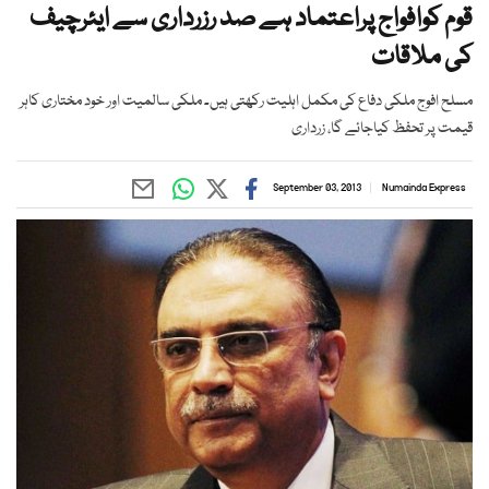
قوم کوافواج پراعتماد ہے صد رزرداری سے ایئرچیف
کی ملاقات
مسلح افوج ملکی دفاع کی مکمل اہلیت رکھتی ہیں۔ ملکی سالمیت اور خود مختاری کاہر
قیمت پر تحفظ کیاجائے گا، زرداری
September 03, 2013
Numainda Express