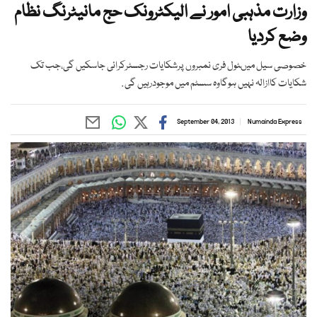
وزارت مذہبی امور نے الیکٹرونک حج مانیٹرنگ نظام
وضع کردیا
خصوصی سیل میںٹول فری نمبروں پرشکایات رجسٹرکرائی جاسکیں گی،جب تک
شکایات کاازالہ نہیں ہوگاوہ سسٹم میں موجودرہیں گی .
September 04, 2013
Numainda Express