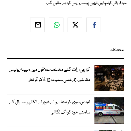
خودقربانی کرناچاہیں انھیں پیسے واپس کردیے جائیں گے۔
متعلقہ
کراچی؛ رات گئے مختلف علاقوں میں مبینہ پولیس
مقابلے، 8 زخمی سمیت 12 ڈاکو گرفتار
ناراض بیوی کو منانے والے شوہر نے انکار پر سسرال کے
سامنے خود کو آگ لگا لی