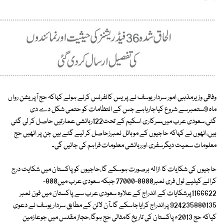
وفاقی وزیرمذہبی امور سردار یوسف نے پریس کانفرنس کرنے ہوئے کہاکہ حج آپریشن رواں
ماہ 9ستمبرسے شروع کیاجارہاہے جس کے انتظامات کو حتمی شکل دے دی
گئی،سعودی عرب میںسرکاری اسکیم کے تحت122رہائشی عمارتیں حاصل کر لی گئی
ہیں،انھوں نے کہاکہ حاجیوں کے موبائل نمبرزحاصل کر لیے گئے ہیں جن پر انھیں حج
معلومات سمیت دیگرسفری اوررہائشی معلومات فراہم کی جائیں گی۔
حاجیوں کی شکایات کا ازالہ ہرصورت ہوسکے گا،حاجیوں کوپاکستان میں شکایت درج
کرانے کیلیے ٹول فری نمبر0800-77000 جبکہ سعودی عرب میں800-
1166622پرشکایات کے اندراج کے علاوہ سعودی عرب سے پاکستان میں فون نمبر
924235880135 پراندراج کرایاجاسکے گا۔آن لائن کے مطابق سرداریوسف نے دعوی
کیاکہ حج 2013ء پاکستان کی تاریخ کامثالی حج ہوگا،حجاز مقدس میں جوعازمین