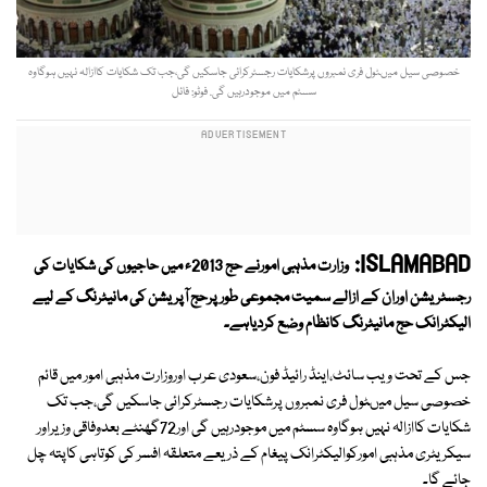
خصوصی سیل میںٹول فری نمبروں پرشکایات رجسٹرکرائی جاسکیں گی،جب تک شکایات کاازالہ نہیں ہوگاوہ
سسٹم میں موجودرہیں گی. فوٹو: فائل
ISLAMABAD:
وزارت مذہبی امورنے حج 2013ء میں حاجیوں کی شکایات کی
رجسٹریشن اوران کے ازالے سمیت مجموعی طورپرحج آپریشن کی مانیٹرنگ کے لیے
الیکٹرانک حج مانیٹرنگ کانظام وضع کردیاہے۔
جس کے تحت ویب سائٹ،اینڈ رائیڈ فون،سعودی عرب اوروزارت مذہبی امور میں قائم
خصوصی سیل میںٹول فری نمبروں پرشکایات رجسٹرکرائی جاسکیں گی،جب تک
شکایات کاازالہ نہیں ہوگاوہ سسٹم میں موجودرہیں گی اور72گھنٹے بعدوفاقی وزیراور
سیکریٹری مذہبی امورکوالیکٹرانک پیغام کے ذریعے متعلقہ افسر کی کوتاہی کاپتہ چل
جائے گا۔