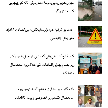
جڑواں شہروں میں موسلادھار بارش، نالہ لئی بپھرنے
کے بعد تھم گیا
احمد پور شرقیہ، دو موٹر سائیکلوں میں تصادم، 2 افراد
جاں بحق، 3 زخمی
کینیڈا، پاکستانی ہائی کمیشن، قونصل خانوں کے
زیر اہتمام بھارتی اقدامات کے خلاف یوم استحصال
منایا گیا
واشنگٹن میں سفارت خانہ پاکستان میں یوم
استحصال کشمیر پر خصوصی ویبنار کا انعقاد