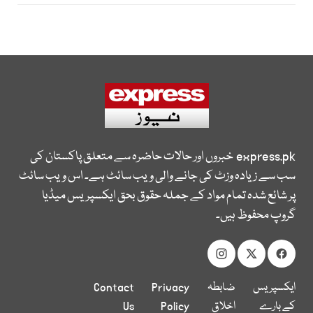
express.pk
خبروں اور حالات حاضرہ سے متعلق پاکستان کی
سب سے زیادہ وزٹ کی جانے والی ویب سائٹ ہے۔ اس ویب سائٹ
پر شائع شدہ تمام مواد کے جملہ حقوق بحق ایکسپریس میڈیا
گروپ محفوظ ہیں۔
ایکسپریس
ضابطہ
Privacy
Contact
کے بارے
اخلاق
Policy
Us