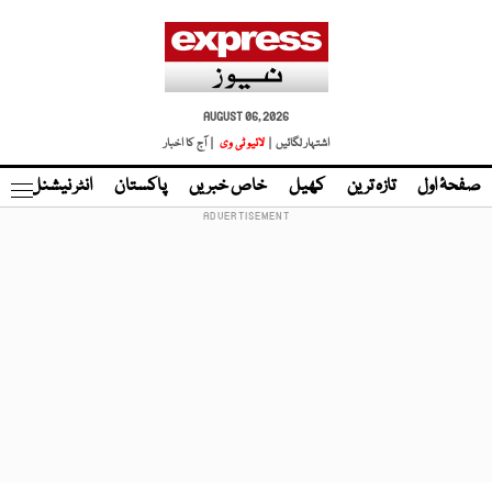
AUGUST 06, 2026
اشتہار لگائیں |
لائیو ٹی وی
| آج کا اخبار
صفحۂ اول
تازہ ترین
کھیل
خاص خبریں
پاکستان
انٹر نیشنل
ٹا