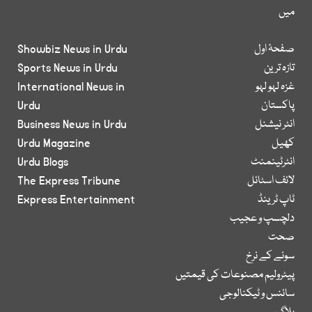
میں
صفحۂ اول
Showbiz News in Urdu
تازہ ترین
Sports News in Urdu
غزہ لہو لہو
International News in
پاکستان
Urdu
انٹر نیشنل
Business News in Urdu
کھیل
Urdu Magazine
انٹرٹینمنٹ
Urdu Blogs
لائف اسٹائل
The Express Tribune
ٹاپ ٹرینڈ
Express Entertainment
دلچسپ و عجیب
صحت
سونے کے نرخ
پیٹرولیم مصنوعات کی قیمتیں
سائنس و ٹیکنالوجی