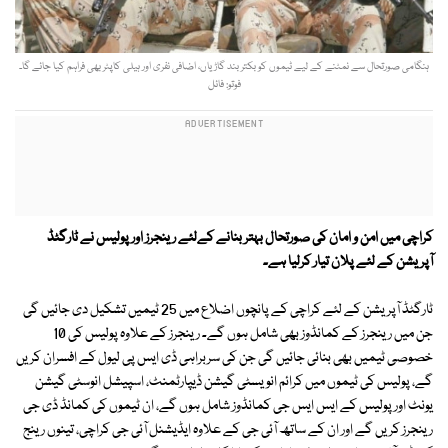
ہنگامی صورتحال سے نمٹنے کے لیے ٹیموں کو بکتر بند گاڑیاں، اضافی نفری اور ہیلی کاپٹر بھی فراہم کیا جائے گا۔
فوتو: فائل
کراچی میں امن و امان کی صورتحال بہتر بنانے کےلئے رینجرز اور پولیس نے ٹارگٹڈ
آپریشن کے لئے پلان تیار کرلیا ہے۔
ٹارگٹڈ آپریشن کے لئے کراچی کے پانچوں اضلاع میں 25 ٹیمیں تشکیل دی جائیں گی
جن میں رینجرز کے کمانڈوز بھی شامل ہوں گے۔ رینجرز کے علاوہ پولیس کی 10
خصوصی ٹیمیں بھی بنائی جائیں گی جن کی سربراہی ڈی ایس پی لیول کے افسران کریں
گے، پولیس کی ٹیموں میں کرائم انویسٹی گیشن ڈیپارٹمنٹ، اسپیشل انوسٹی گیشن
یونٹ اورپولیس کے ایس ایس جی کمانڈوز شامل ہوں گے، ان ٹیموں کی کمانڈ ڈی جی
رینجرز کریں گے اور ان کے ساتھ آئی جی کے علاوہ ایڈیشنل آئی جی کراچی، تینوں رینج