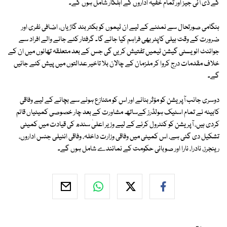
کے ڈی آئی جیز اور تمام خفیہ اداروں کے اہلکار شامل ہوں گے۔
ہنگامی صورتحال سے نمٹنے کے لیے ان ٹیموں کو بکتر بند گاڑیاں، اضافی نفری اور
ضرورت کے وقت ہیلی کاپٹر بھی فراہم کیا جائے گا۔ گرفتار کئے جانے والے افراد سے
جوائنٹ انویسٹی گیشن ٹیمیں تفتیش کریں گی جس کے بعد متعلقہ تھانوں میں ان کے
خلاف مقدمات درج کروا کر ملزمان کے چالان بلا تاخیر عدالتوں میں پیش کئے جائیں
گے۔
دوسری جانب آپریشن کو مؤثر بنانے اور اس کو متنازع ہونے سے بچانے کے لیے وفاقی
کابینہ نے تمام اسٹیک ہولڈرز کےساتھ مشاورت کے بعد چار خصوصی کمیٹیاں قائم
کردی ہیں، آپریشن کو کنٹرول کرنے کے لیے وزیر اعلیٰ سندھ کی قیادت میں کمیٹی
تشکیل دی گئی ہے، اس کمیٹی میں وفاقی وزارت داخلہ، وفاقی انٹیلی جنس اداروں،
رینجرز، نادرا، نارا اور صوبائی حکومت کے نمائندے شامل ہوں گے۔