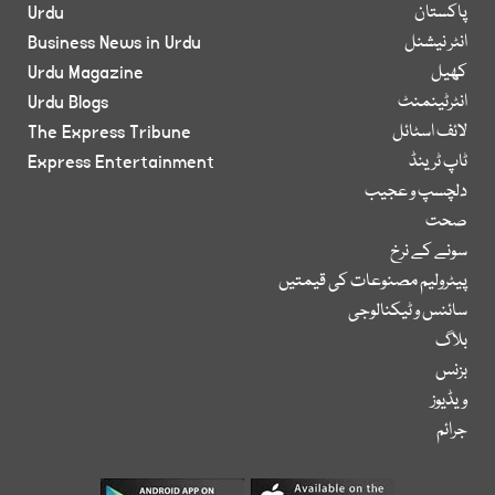
پاکستان
Urdu
انٹر نیشنل
Business News in Urdu
کھیل
Urdu Magazine
انٹرٹینمنٹ
Urdu Blogs
لائف اسٹائل
The Express Tribune
ٹاپ ٹرینڈ
Express Entertainment
دلچسپ و عجیب
صحت
سونے کے نرخ
پیٹرولیم مصنوعات کی قیمتیں
سائنس و ٹیکنالوجی
بلاگ
بزنس
ویڈیوز
جرائم