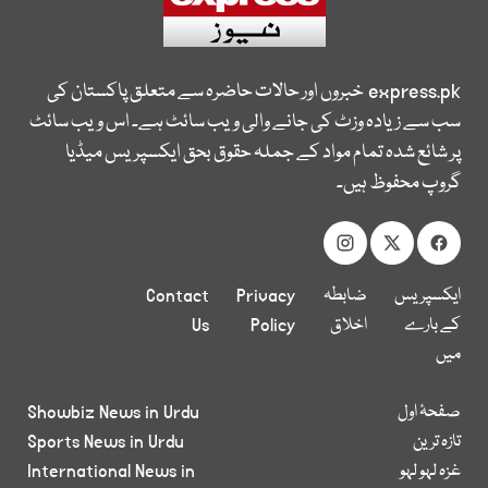
express.pk
خبروں اور حالات حاضرہ سے متعلق پاکستان کی
سب سے زیادہ وزٹ کی جانے والی ویب سائٹ ہے۔ اس ویب سائٹ
پر شائع شدہ تمام مواد کے جملہ حقوق بحق ایکسپریس میڈیا
گروپ محفوظ ہیں۔
ایکسپریس
ضابطہ
Privacy
Contact
کے بارے
اخلاق
Policy
Us
میں
صفحۂ اول
Showbiz News in Urdu
تازہ ترین
Sports News in Urdu
غزہ لہو لہو
International News in