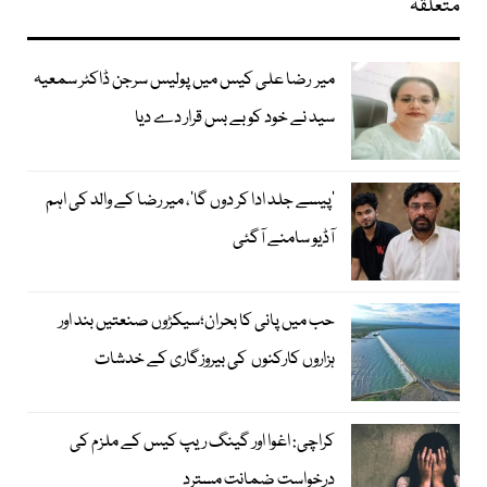
متعلقہ
میر رضا علی کیس میں پولیس سرجن ڈاکٹر سمعیہ
سید نے خود کو بے بس قرار دے دیا
’پیسے جلد ادا کر دوں گا‘، میر رضا کے والد کی اہم
آڈیو سامنے آگئی
حب میں پانی کا بحران؛سیکڑوں صنعتیں بند اور
ہزاروں کارکنوں کی بیروزگاری کے خدشات
کراچی: اغوا اور گینگ ریپ کیس کے ملزم کی
درخواست ضمانت مسترد