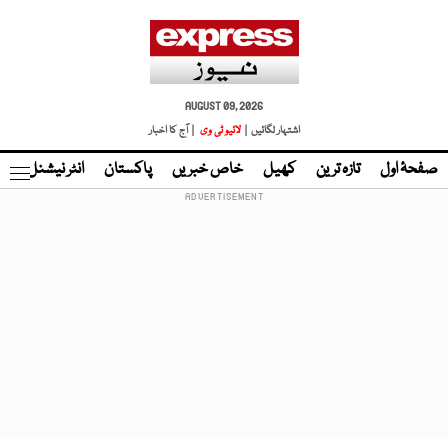
AUGUST 09, 2026
اشتہار لگائیں |
لائیو ٹی وی
| آج کا اخبار
صفحۂ اول
تازہ ترین
کھیل
خاص خبریں
پاکستان
انٹر نیشنل
ٹا