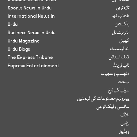
تازہ ترین
Sports News in Urdu
غزہ لہو لہو
International News in
پاکستان
Urdu
انٹر نیشنل
Business News in Urdu
کھیل
Urdu Magazine
انٹرٹینمنٹ
Urdu Blogs
لائف اسٹائل
The Express Tribune
ٹاپ ٹرینڈ
Express Entertainment
دلچسپ و عجیب
صحت
سونے کے نرخ
پیٹرولیم مصنوعات کی قیمتیں
سائنس و ٹیکنالوجی
بلاگ
بزنس
ویڈیوز