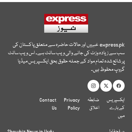
express.pk
خبروں اور حالات حاضرہ سے متعلق پاکستان کی
سب سے زیادہ وزٹ کی جانے والی ویب سائٹ ہے۔ اس ویب سائٹ
پر شائع شدہ تمام مواد کے جملہ حقوق بحق ایکسپریس میڈیا
گروپ محفوظ ہیں۔
ایکسپریس
ضابطہ
Privacy
Contact
کے بارے
اخلاق
Policy
Us
میں
صفحۂ اول
Showbiz News in Urdu