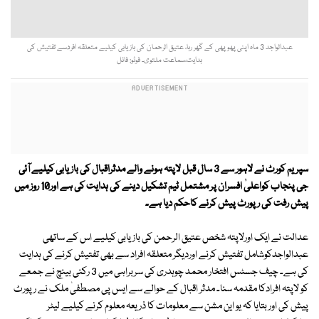
عبدالواجد 3 ماہ اپنی پھوپھی کے گھر رہا، عتیق الرحمان کی بازیابی کیلیے متعلقہ افردسے تفتیش کی
ہدایت،سماعت ملتوی۔ فوٹو: فائل
سپریم کورٹ نے لاہور سے 3 سال قبل لاپتہ ہونے والے مدثراقبال کی بازیابی کیلیے آئی
جی پنجاب کواعلیٰ افسران پر مشتمل ٹیم تشکیل دینے کی ہدایت کی ہے اور10 روز میں
پیش رفت کی رپورٹ پیش کرنے کاحکم دیا ہے۔
عدالت نے ایک اورلاپتہ شخص عتیق الرحمن کی بازیابی کیلیے اس کے ساتھی
عبدالواجدکوشامل تفتیش کرنے اوردیگر متعلقہ افراد سے بھی تفتیش کرنے کی ہدایت
کی ہے۔ چیف جسٹس افتخار محمد چوہدری کی سربراہی میں 3 رکنی بینچ نے جمعے
کو لاپتہ افرادکا مقدمہ سنا۔ مدثر اقبال کے حوالے سے ایس پی مصطفیٰ ملک نے رپورٹ
پیش کی اور بتایا کہ یو این مشن سے معلومات کا ذریعہ معلوم کرنے کیلیے لیٹر