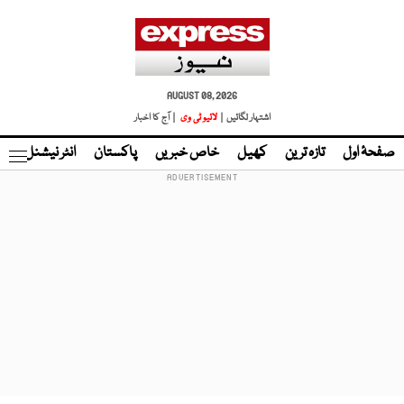
AUGUST 08, 2026
اشتہار لگائیں |
لائیو ٹی وی
| آج کا اخبار
صفحۂ اول
تازہ ترین
کھیل
خاص خبریں
پاکستان
انٹر نیشنل
ٹا