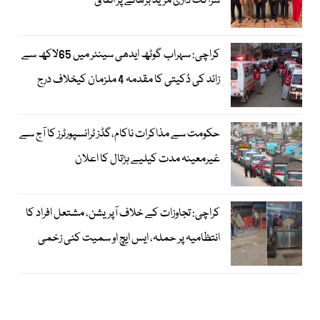
شراکت داری مزید بڑھانے پر اتفاق
کراچی: سہراب گوٹھ ایدھی سینٹر میں 65لاکھ سے
زائد کی ڈکیتی کا مقدمہ 4 ملزمان کیخلاف درج
حکومت سے مذاکرات ناکام،گڈز ٹرانسپورٹرز کا آج سے
غیرمعینہ مدت کیلیے ہڑتال کا اعلان
کراچی: تجاوزات کے خلاف آپریشن، مشتعل افراد کا
انتظامیہ پر حملہ، ایس ایچ او سمیت کئی زخمی