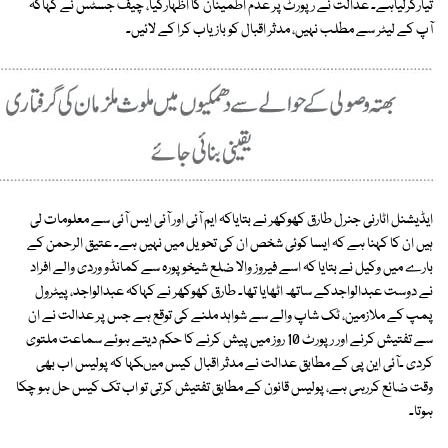
تیارکرلیاہے۔ عدالت نے رپورٹ پر عدم اطمینان کا اظہارکیا، چیف جسٹس نے کہاکہ
آپ کے لیٹر سے مطلب نہیں، مدثر اقبال کو بازیاب کرا کے لائیں۔
ایڈیشنل اٹارنی جنرل طارق کھوکھر نے بتایاکہ ایم آئی اور آئی ایس آئی سے معلومات لی
ہیں ان کا کہنا ہے کہ ایسا کوئی شخص ان کی تحویل میں نہیں ہے۔ عتیق الرحمن کے
بارے میں وکیل نے بتایا کہ اسے فیروز والا ضلع شیخوپورہ سے کمانڈو وردی والے افراد
نے دوست عبدالواجدکے ساتھ اٹھایا تھا۔ طارق کھوکھر نے کہاکہ عبدالواجد، پیٹرول
پمپ کے ملازمین، ٹک شاپ والے سے شواہد ملنے کی توقع ہے جس پر عدالت نے ان
سے تفتیش کرنے اور رپورٹ 10 روز میں پیش کرنے کا حکم دیتے ہوئے سماعت ملتوی
کردی ۔آئی این پی کے مطابق عدالت نے مدثر اقبال کیس میںکہا کہ پولیس اب بھی
وقت ضائع کررہی ہے، پولیس قانون کے مطابق تفتیش کرتی تو اب تک کیس حل ہو چکا
ہوتا۔