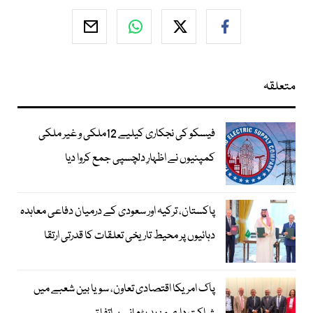
متعلقہ
فیسکو کی نجکاری کیلیے 12ملکی و غیر ملکی
کمپنیوں نے اظہارِ دلچسپی جمع کروا دیا
پاکستان، ترکیہ اور سعودی کے درمیان دفاعی معاہدہ
دہائیوں پر محیط تاریخی تعلقات کا قدرتی ارتقا
پاک امریکا اقتصادی تعاون، سویا بین شعبے میں