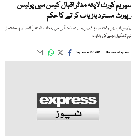
سپریم کورٹ لاپتہ مدثر اقبال کیس میں پولیس
رپورٹ مسترد بازیاب کرانے کا حکم
پولیس اب بھی وقت ضائع کررہی ہے،عدالت،آئی جی پنجاب کواعلیٰ افسران پر مشتمل
ٹیم تشکیل دینے کی ہدایت
September 07, 2013
Numainda Express