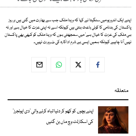
اپنے ایک انٹرویو میں سنگیتا نے کہا کہ وینا ملک جب سے بھارت میں گئی ہیں ہر روز
پاکستان کی بدنامی کا کوئی باعث بنتی ہیں کیونکہ اسے نہ اپنی عزت کا خیال ہے اور نہ
ہی ملک کی عزت کا خیال ہے' میں سمجھتی ہوں کہ وینا ملک کو کبھی بھی پاکستان
نہیں آنا چاہیے کیونکہ ہمیں ایسی بے شرم اداکارہ کی ضرورت نہیں۔
متعلقہ
اپنے بچوں کو کھو کر دنیا تباہ کرنے والی ’دی ایونجرز‘
کی اسکارلٹ وچ ماں بن گئیں