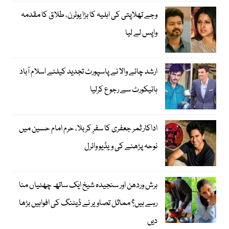
وجے تھلاپتی کی اہلیہ کا بڑا یوٹرن، طلاق کا مقدمہ
واپس لے لیا
ارشد چائے والا نے پاسپورٹ تجدید کیلئے اسلام آباد
ہائیکورٹ سے رجوع کرلیا
اداکار ثمر جعفری کا سفرِ کربلا، حرم امام حسین میں
نوحہ پڑھنے کی ویڈیو وائرل
ہرش وردھن اور سنجیدہ شیخ ایک ساتھ چھٹیاں منا
رہے ہیں؟ مماثل تصاویر نے ڈیٹنگ کی افواہیں بڑھا
دیں