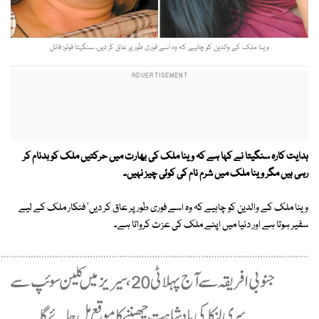
وینا ملک کے والدین کو چاہیے کہ وہ اسے فوری طور پر عاق کر دیں، سنگیتا فوٹو: فائل
ہدایت کارہ سنگیتا نے کہا ہے کہ وینا ملک کی بھارت میں حرکتیں ملک کو بدنام کر
رہی ہیں مگر وینا ملک میں شرم نام کی کوئی چیز نہیں۔
وینا ملک کے والدین کو چاہیے کہ وہ اسے فوری طور پر عاق کر دیں' فنکار ملک کے لیے
سفیر ہوتا ہے اور دنیا میں اپنے ملک کی عزت کرواتا ہے۔