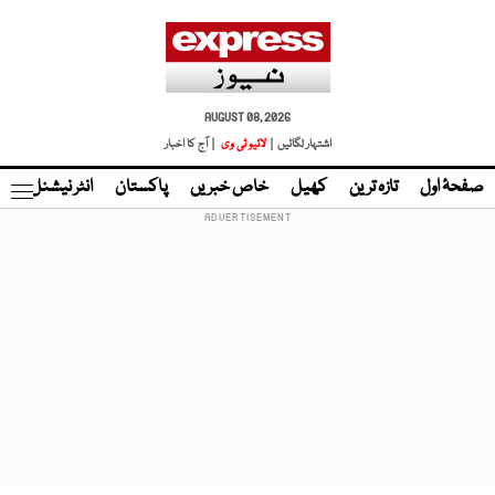
AUGUST 08, 2026
اشتہار لگائیں |
لائیو ٹی وی
| آج کا اخبار
صفحۂ اول
تازہ ترین
کھیل
خاص خبریں
پاکستان
انٹر نیشنل
ٹا