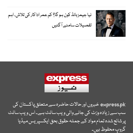
نیا جیمز بانڈ کون ہو گا؟ کم عمر اداکار کی تلاش، اہم
تفصیلات سامنے آگئیں
express.pk
خبروں اور حالات حاضرہ سے متعلق پاکستان کی
سب سے زیادہ وزٹ کی جانے والی ویب سائٹ ہے۔ اس ویب سائٹ
پر شائع شدہ تمام مواد کے جملہ حقوق بحق ایکسپریس میڈیا
گروپ محفوظ ہیں۔