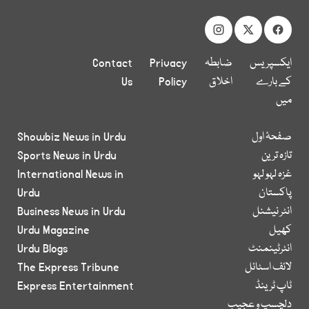
ایکسپریس
ضابطہ
Privacy
Contact
کے بارے
اخلاق
Policy
Us
میں
صفحۂ اول
Showbiz News in Urdu
تازہ ترین
Sports News in Urdu
غزہ لہو لہو
International News in
پاکستان
Urdu
انٹر نیشنل
Business News in Urdu
کھیل
Urdu Magazine
انٹرٹینمنٹ
Urdu Blogs
لائف اسٹائل
The Express Tribune
ٹاپ ٹرینڈ
Express Entertainment
دلچسپ و عجیب