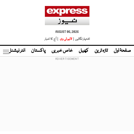
AUGUST 06, 2026
اشتہار لگائیں |
لائیو ٹی وی
| آج کا اخبار
صفحۂ اول
تازہ ترین
کھیل
خاص خبریں
پاکستان
انٹر نیشنل
ٹا