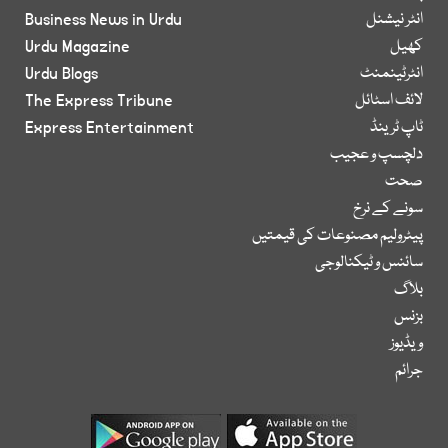
انٹر نیشنل
Business News in Urdu
کھیل
Urdu Magazine
انٹرٹینمنٹ
Urdu Blogs
لائف اسٹائل
The Express Tribune
ٹاپ ٹرینڈ
Express Entertainment
دلچسپ و عجیب
صحت
سونے کے نرخ
پیٹرولیم مصنوعات کی قیمتیں
سائنس و ٹیکنالوجی
بلاگ
بزنس
ویڈیوز
جرائم