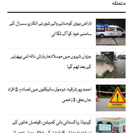
متعلقہ
ناراض بیوی کو منانے والے شوہر نے انکار پر سسرال کے
سامنے خود کو آگ لگا لی
جڑواں شہروں میں موسلادھار بارش، نالہ لئی بپھرنے
کے بعد تھم گیا
احمد پور شرقیہ، دو موٹر سائیکلوں میں تصادم، 2 افراد
جاں بحق، 3 زخمی
کینیڈا، پاکستانی ہائی کمیشن، قونصل خانوں کے