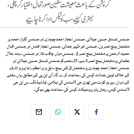
جسٹس تصدق حسین جیلانی، جسٹس اعجاز احمدچوہدری اور جسٹس گلزار احمد پر
مشتمل بینچ نمبر ون، جسٹس انور ظہیر جمالی، جسٹس اعجاز افضل اور جسٹس اقبال
حمید الرحمن پر مشتمل بینچ نمبر 2 ، جسٹس میاں چاقب نثار اور جسٹس سرمد جلال
عثمانی پر مشتمل بینچ نمبر 3 ہے۔ 17ستمبرکو جسٹس تصدق حسین جیلانی اور
جسٹس اعجاز احمد چوہدری پر مشتمل 2رکنی بینچ سابق وزیر اعظم راجا پرویز اشرف
کے خلاف توہین عدالت کیس کی سماعت کرے گا۔ آئی این پی کے مطابق رواں ہفتے
کے دوران سپریم کورٹ میں تھری جی لائسنس کی نیلامی، لوڈشیڈنگ، سی این جی
لائسنس کیس،رینٹل پاور پروجیکٹ کیس کی سماعت بھی ہوگی۔