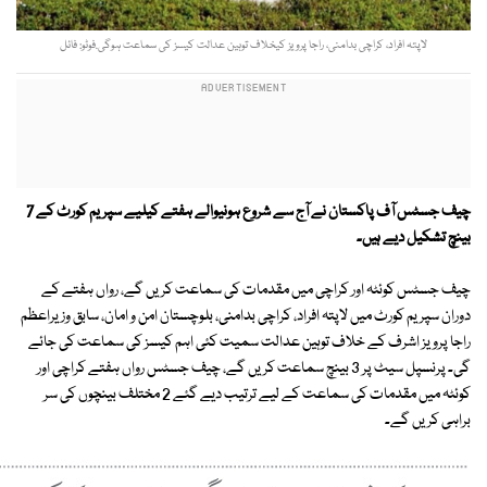
لاپتہ افراد، کراچی بدامنی، راجا پرویز کیخلاف توہین عدالت کیسز کی سماعت ہوگی.فوٹو: فائل
چیف جسٹس آف پاکستان نے آج سے شروع ہونیوالے ہفتے کیلیے سپریم کورٹ کے 7
بینچ تشکیل دیے ہیں۔
چیف جسٹس کوئٹہ اور کراچی میں مقدمات کی سماعت کریں گے، رواں ہفتے کے
دوران سپریم کورٹ میں لاپتہ افراد، کراچی بدامنی، بلوچستان امن و امان، سابق وزیراعظم
راجا پرویز اشرف کے خلاف توہین عدالت سمیت کئی اہم کیسز کی سماعت کی جائے
گی۔ پرنسپل سیٹ پر 3 بینچ سماعت کریں گے، چیف جسٹس رواں ہفتے کراچی اور
کوئٹہ میں مقدمات کی سماعت کے لیے ترتیب دیے گئے 2 مختلف بینچوں کی سر
براہی کریں گے۔