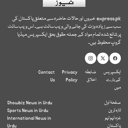
express.pk
خبروں اور حالات حاضرہ سے متعلق پاکستان کی
سب سے زیادہ وزٹ کی جانے والی ویب سائٹ ہے۔ اس ویب سائٹ
پر شائع شدہ تمام مواد کے جملہ حقوق بحق ایکسپریس میڈیا
گروپ محفوظ ہیں۔
ایکسپریس
ضابطہ
Privacy
Contact
کے بارے
اخلاق
Policy
Us
میں
صفحۂ اول
Showbiz News in Urdu
تازہ ترین
Sports News in Urdu
غزہ لہو لہو
International News in
پاکستان
Urdu