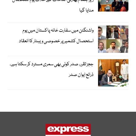
زیر اہتمام بھارتی اقدامات کے خلاف یوم استحصال
منایا گیا
واشنگٹن میں سفارت خانہ پاکستان میں یوم
استحصال کشمیر پر خصوصی ویبنار کا انعقاد
ججز تقرر، صدر کوئی بھی سمری مسترد کر سکتا ہے،
ذرائع ایوان صدر