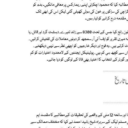
طالبہ کیا کہ محمود اچکزئی اپنے ریمارکس پر معافی مانگیں۔ بدھ کو
خطاب پر بحث کرتے ہوئے محمود اچکزئی نے کہا کہ 12 مئی 2007 کو کراچی کی سڑکوں پر خون کی ہولی کھیلی گئی لیکن اس کی ابھی تک
قدمہ درج کرانے کو تیار ہوں۔
سابق آمر جنرل پرویز مشرف نے بے نظیر بھٹو سے ڈیل کرکے این آر او جیسا کالا قانون رائج کیا جس کے تحت 8300 سے زائد لٹیرے، دہشت گرد اور قاتل رہا
میری تقریر کو ایف آئی آر سمجھ کر دونوں معاملات کی تفتیش کرائیں ،
 کرتے ہیں ، وہ فوج اور دیگر خارجیوں کو اچھی نظر سے نہیں دیکھتے ،
اں سے کچھ ہی کم ہیں ، پولیٹیکل ایجنٹوں کے لامحدود اختیارات کو کم
 گورنر کے انتخاب کا اختیار بھی فاٹا کے لوگوں کو دیا جائے۔
ایم کیوایم کے رکن ساجد احمد نے کہا کہ کراچی کو دہشت گردوں کا شہر قرار دینا اور سانحہ 12 مئی کے واقعے کی تحقیقات کے مطالبے کا مقصد ایم
وامی مسلم لیگ کے سربراہ شیخ رشید احمد نے کہا کہ مختلف ممالک سے