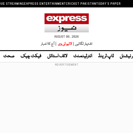
IVE STREAMING
EXPRESS ENTERTAINMENT
CRICKET PAKISTAN
TODAY'S PAPER
AUGUST 06, 2026
اشتہار لگائیں |
لائیو ٹی وی
| آج کا اخبار
ر نیشنل
ٹاپ ٹرینڈ
انٹرٹینمنٹ
لائف اسٹائل
فیکٹ چیک
صحت