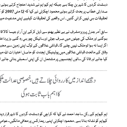
دہشت گردوں کا شہر بن چکا ہے جبکہ ایم کیو ایم نے شدید احتجاج کرتے ہوئے م
صدارتی 
تحقیقات ہی نہیں کرائی گئیں ، اس واقعے کی تحقیقات کیلیے اپنی مدعیت میں م
ہوگئے اور ملک کی جیلوں میں صرف جوتی اورسائیکل چور ہی رہ گئے، وزیرداخلہ 
اگر ایسا نہ ہوا تو ملک نہیں چلے گا۔ قبائلی علاقوں کے لوگ اپنی زمین سے محبت
وفاق کے ماتحت قبائلی علاقوں میں پولیٹیکل ایجنٹ کو حاصل اختیارات اللہ می
کیا جائے اور فاٹا کی ساتوں ایجنسیوں پر مشتمل ان کی اپنی اسمبلی بنائی جائے اور
کیوایم کو نشانہ بنانا ہے ، محمود اچکزئی اپنے ریمارکس پر معافی مانگیں۔ ع