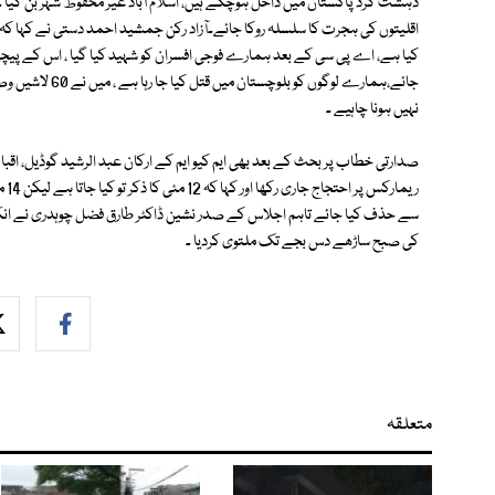
دہشت گرد پاکستان میں داخل ہوچکے ہیں، اسلام آباد غیر محفوظ شہر بن گیا ۔ 
اقلیتوں کی ہجرت کا سلسلہ روکا جائے۔آزاد رکن جمشید احمد دستی نے کہا کہ ہم
کیا ہے، اے پی سی کے بعد ہمارے فوجی افسران کو شہید کیا گیا ، اس کے پیچھے
جائے،ہمارے لوگوں
نہیں ہونا چاہیے ۔
صدارتی خطاب پر بحث کے بعد بھی ایم کیو ایم کے ارکان عبد الرشید گوڈیل، اق
ریم
سے حذف کیا جائے تاہم اجلاس کے صدر نشین ڈاکٹر طارق فضل چوہدری نے انکے
کی صبح ساڑھے دس بجے تک ملتوی کردیا ۔
متعلقہ