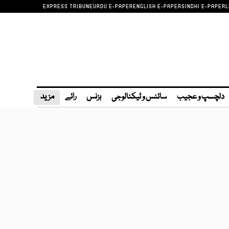
EXPRESS TRIBUNE
URDU E-PAPER
ENGLISH E-PAPER
SINDHI E-PAPER
L
دلچسپ و عجیب
سائنس و ٹیکنالوجی
بزنس
رائے
مزید