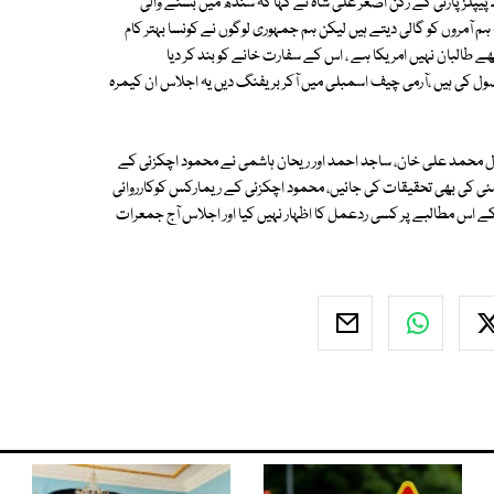
پیپلز پارٹی کے رکن اصغر علی شاہ نے کہا کہ سندھ میں بسنے والی
 آمروں کو گالی دیتے ہیں لیکن ہم جمہوری لوگوں نے کونسا بہتر کام
 طالبان نہیں امریکا ہے ، اس کے سفارت خانے کو بند کر دیا
 کو بلوچستان میں قتل کیا جا رہا ہے ، میں نے 60 لاشیں وصول کی ہیں ،آرمی چیف اسمبلی میں آکر بریفنگ دیں یہ اجلاس ان کیمرہ
بال محمد علی خان، ساجد احمد اور ریحان ہاشمی نے محمود اچکزئی کے
ارکس پر احتجاج جاری رکھا اور کہا کہ 12 مئی کا ذکر تو کیا جاتا ہے لیکن 14 مئی کی بھی تحقیقات کی جائیں، محمود اچکزئی کے ریمارکس کوکارروائی
 اس مطالبے پر کسی ردعمل کا اظہار نہیں کیا اور اجلاس آج جمعرات