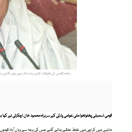
سانحہ 12مئی کی تحقیقات کرائیں ورنہ ملک نہیں چلے گا،اپنی مدعیت میں مقدمہ درج کرانے کوتیارہوں، 8300 ملزمان رہاکیے گئے، اچکزئی. فوٹو: فائل
قومی اسمبلی پختونخوا ملی عوامی پارٹی کے سربراہ محمود خان اچکزئی نے کہا ہے اگر سانحہ 12 مئی کی تحقیقات نہ کرائی گئی 
ماضی میں کراچی میں غلط حلقے بنائے گئے جس کی وجہ سے وہاں آباد قوموں کے 