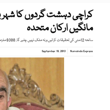
کراچی دہشت گردوں کا شہر ب
مانگیں ارکان متحدہ
سانحہ 12مئی کی تحقیقات کرائیں ورنہ ملک نہیں چلے گا, 8300 ملزمان رہاکیے گئے، اچکزئی
September 19, 2013
Numainda Express