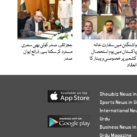
واشنگٹن میں سفارت خانہ
ججز تقرر، صدر کوئی بھی سمری
پاکستان میں یوم استحصال
مسترد کر سکتا ہے، ذرائع ایوان
کشمیر پر خصوصی ویبنار کا
صدر
انعقاد
Showbiz News in
Sports News in U
International Ne
Urdu
Business News in
Urdu Magazine