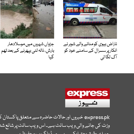
ناراض بیوی کو منانے والے شوہر نے
جڑواں شہروں میں موسلادھار
انکار پر سسرال کے سامنے خود کو
بارش، نالہ لئی بپھرنے کے بعد تھم
آگ لگا لی
گیا
express.pk
خبروں اور حالات حاضرہ سے متعلق پاکستان 
وزٹ کی جانے والی ویب سائٹ ہے۔ اس ویب سائٹ پر شائع شدہ