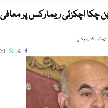
ن چکا اچکزئی ریمارکس پر معافی