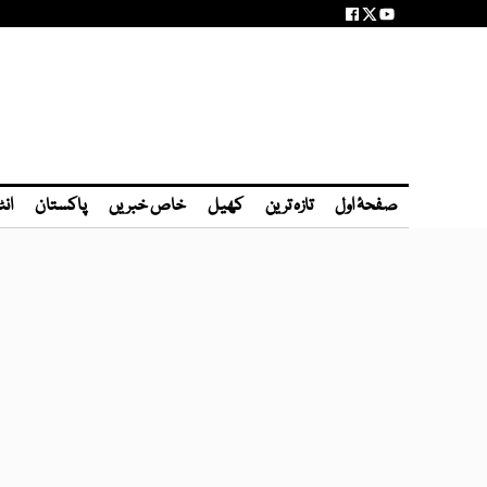
صفحۂ اول
تازہ ترین
کھیل
خاص خبریں
پاکستان
انٹ