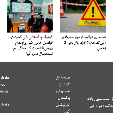
احمد پور شرقیہ، دو موٹر سائیکلوں
کینیڈا، پاکستانی ہائی کمیشن،
میں تصادم، 2 افراد جاں بحق، 3
قونصل خانوں کے زیر اہتمام
زخمی
بھارتی اقدامات کے خلاف یوم
استحصال منایا گیا
صفحۂ اول
 Urdu
تازہ ترین
rdu
غزہ لہو لہو
ws in
پاکستان
کی سب سے زیادہ
انٹر نیشنل
 Urdu
 تمام مواد کے
کھیل