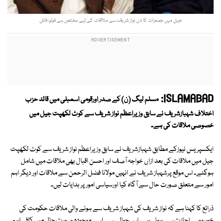
جیل میں جمعرات کا دن نواز شریف سے ملاقات کے لیے مختص ہے فوٹو: فائل
ISLAMABAD:
مسلم لیگ (ن) کے صدر اورقومی اسمبلی میں قائد حزب
اختلاف شہبازشریف نے سابق وزیراعظم نواز شریف سے کوٹ لکھپت جیل میں
خصوصی ملاقات کی ہے۔
ایکسپریس نیوزکے مطابق شہبازشریف نے سابق وزیراعظم نواز شریف سے کوٹ لکھپت
جیل میں ملاقات کی بعد ازاں خواجہ آصف اور احسن اقبال بھی ملاقات میں شامل
ہوگئے۔ اس موقع پرشہباز شریف نے انہیں مولانا فضل الرحمن سے ملاقات اور دیگر اہم
امور سے متعلق صورت حال سے آگاہ کیا اورسیاسی امور پر ہدایات لیں۔
ذرائع کا کہنا ہے کہ نواز شریف کی شہباز شریف سے ہونے والی ملاقات حکومت کی
خصوصی اجازت سے ہوئی ہے، اس حوالے سے اسے موجودہ صورت حال میں کافی اہم