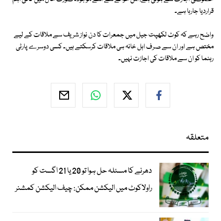
قراردیا جارہا ہے۔
واضح رہے کہ کوٹ لکھپت جیل میں جمعرات کا دن نواز شریف سے ملاقات کے لیے
مختص ہے اور ان سے صرف اہل خانہ ہی ملاقات کرسکتے ہیں۔ کسی دوسرے پارٹی
رہنما کو ان سے ملاقات کی اجازت نہیں۔
متعلقہ
دھرنے کا مسئلہ حل ہوا تو 20 یا 21 اگست کو
راولاکوٹ میں الیکشن ممکن: چیف الیکشن کمشنر