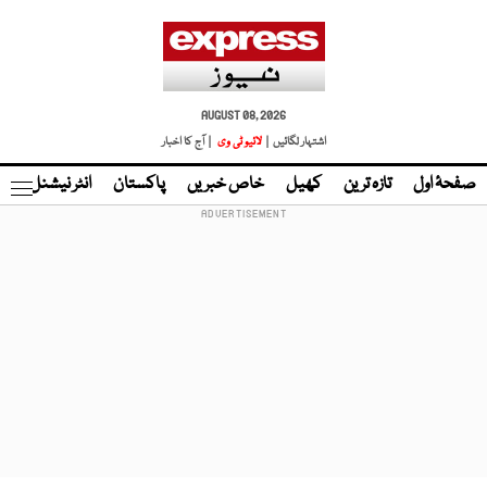
AUGUST 08, 2026
اشتہار لگائیں |
لائیو ٹی وی
| آج کا اخبار
صفحۂ اول
تازہ ترین
کھیل
خاص خبریں
پاکستان
انٹر نیشنل
ٹا