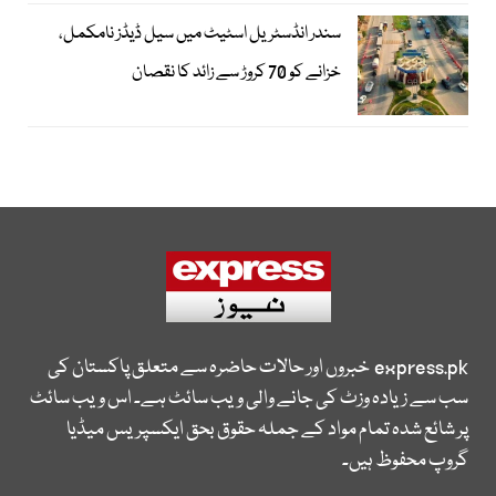
سندر انڈسٹریل اسٹیٹ میں سیل ڈیڈز نامکمل،
خزانے کو 70 کروڑ سے زائد کا نقصان
express.pk
خبروں اور حالات حاضرہ سے متعلق پاکستان کی
سب سے زیادہ وزٹ کی جانے والی ویب سائٹ ہے۔ اس ویب سائٹ
پر شائع شدہ تمام مواد کے جملہ حقوق بحق ایکسپریس میڈیا
گروپ محفوظ ہیں۔