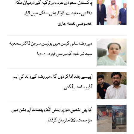
پاکستان، سعودی عرب اور ترکیہ کے درمیان مکہ
دفاعی معاہدے کو تاریخی سنگ میل قرار،
خصوصی نغمہ جاری
میر رضا علی کیس میں پولیس سرجن ڈاکٹر سمعیہ
سید نے خود کو بے بس قرار دے دیا
’پیسے جلد ادا کر دوں گا‘، میر رضا کے والد کی اہم
آڈیو سامنے آگئی
کراچی: شفیق موڑ پر اینٹی انکروچمنٹ آپریشن میں
مزاحمت، 33 ملزمان گرفتار