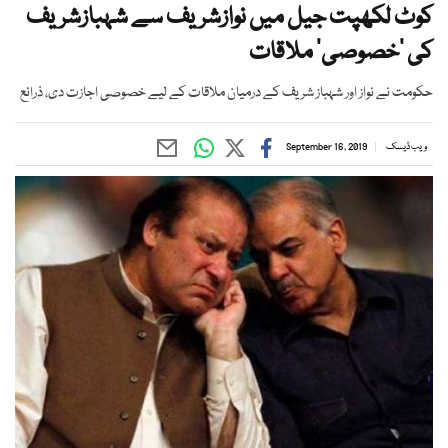
کوٹ لکھپت جیل میں نوازشریف سے شہبازشریف
کی ’خصوصی‘ ملاقات
حکومت نے نواز اور شہباز شریف کے درمیان ملاقات کے لیے خصوصی اجازت دی، ذرائع
ویب ڈیسک
September 16, 2019