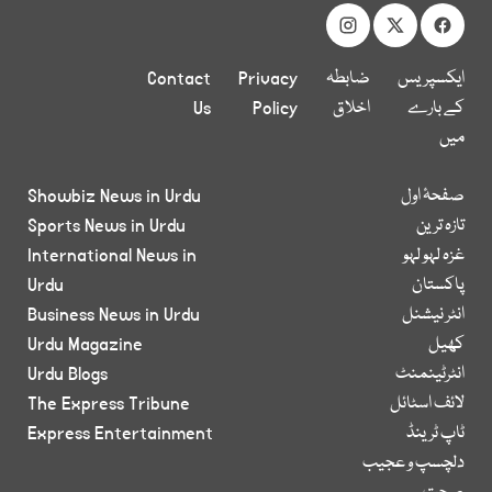
ایکسپریس
ضابطہ
Privacy
Contact
کے بارے
اخلاق
Policy
Us
میں
صفحۂ اول
Showbiz News in Urdu
تازہ ترین
Sports News in Urdu
غزہ لہو لہو
International News in
پاکستان
Urdu
انٹر نیشنل
Business News in Urdu
کھیل
Urdu Magazine
انٹرٹینمنٹ
Urdu Blogs
لائف اسٹائل
The Express Tribune
ٹاپ ٹرینڈ
Express Entertainment
دلچسپ و عجیب